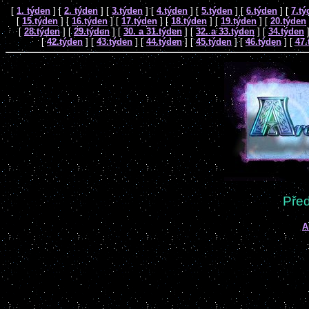
[
1. týden
]
[
2. týden
]
[
3.týden
]
[
4.týden
]
[
5.týden
]
[
6.týden
]
[
7.tý
[
15.týden
]
[
16.týden
]
[
17.týden
]
[
18.týden
]
[
19.týden
]
[
20.týden
[
28.týden
]
[
29.týden
]
[
30. a 31.týden
]
[
32. a 33.týden
]
[
34.týden
[
42.týden
]
[
43.týden
]
[
44.týden
]
[
45.týden
]
[
46.týden
]
[
47.
Před
A