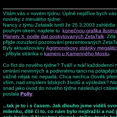
Vítám vás v novém týdnu. Úplně nejdříve bych vás
novinky z minulého týdne:
Nancy z týmu Zetatalk tvrdí že 25.3.2003 zahlédla
pouhým okem, najdete tu
konečnou grafika ilustru
Planety X podle dat poskytovaných ZetaTalk
. Zdá 
přijde rozuzlení pozorování prezentovaných ZetaTal
Byly aktualizovány
Agrimonrixovy stránky megalit
- přibyla stránka o
kameni u Kamenného Mostu
.
Co říct do nového týdne? Tváří v tvář každodenní r
umírání nevinných a podivnému tanci na potápějící
vážně nějak nic nepadá. Chca nechca člověk přem
vším, nad smyslem lidských životů a výsledek? Ni
snad jako úvod do nového týdne následující citátek
poslala
Polly
:
...tak je to i s časem. Jak dlouho jsme viděli sv
milenku, dítě či to, co nám bylo nejdražší a nač 