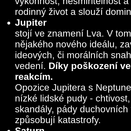
výkonnost, nesmiřitelnost 
rodinný život a slouží domin
Jupiter
stojí ve znamení Lva. V to
nějakého nového ideálu, z
ideových, či morálních sna
vedení.
Díky poškození ve
reakcím.
Opozice Jupitera s Neptun
nízké lidské pudy - chtivos
skandály, pády duchovních v
způsobují katastrofy.
Saturn