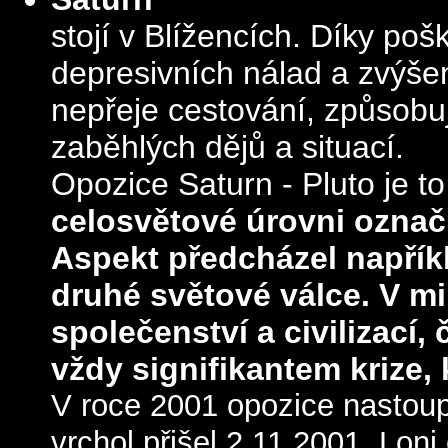
stojí v Blížencích.
Díky pošk
depresivních nálad a zvýše
nepřeje cestování, způsobuj
zaběhlých dějů a situací.
Opozice Saturn - Pluto je t
celosvětové úrovni označ
Aspekt předcházel napříkl
druhé světové válce.
V mi
společenství a civilizací,
vždy signifikantem krize, 
V roce 2001 opozice nastoupil
vrchol přišel 2.11.2001. Loni