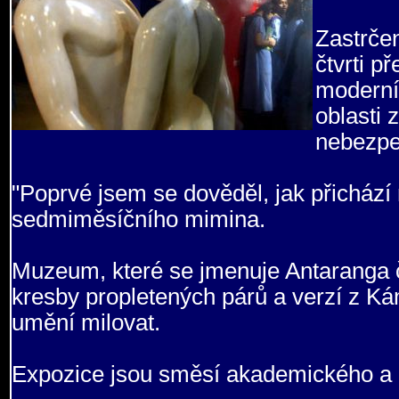
Zastrčen
čtvrti p
moderníc
oblasti 
nebezp
"Poprvé jsem se dověděl, jak přichází n
sedmiměsíčního mimina.
Muzeum, které se jmenuje Antaranga čil
kresby propletených párů a verzí z Ká
umění milovat.
Expozice jsou směsí akademického a e