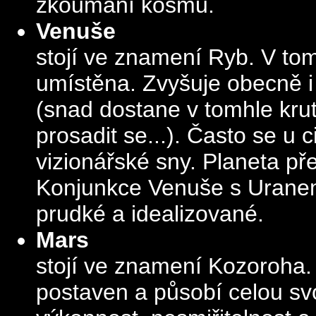
zkoumání kosmu.
Venuše
stojí ve znamení Ryb. V to
umístěna. Zvyšuje obecně i 
(snad dostane v tomhle kru
prosadit se...). Často se u 
vizionářské sny. Planeta př
Konjunkce Venuše s Uranem 
prudké a idealizované.
Mars
stojí ve znamení Kozoroha
postaven a působí celou svo