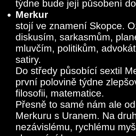
týdne bude její působení dos
Merkur
stojí ve znamení Skopce. Ož
diskusím, sarkasmům, plan
mluvčím, politikům, advokát
satiry.
Do středy působící sextil 
první polovině týdne zlepšo
filosofii, matematice.
Přesně to samé nám ale od 
Merkuru s Uranem. Na druho
nezávislému, rychlému myšl