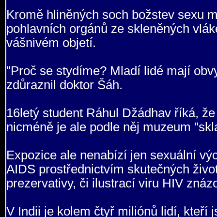
Kromě hliněných soch božstev sexu m
pohlavních orgánů ze skleněných vlák
vášnivém objetí.
"Proč se stydíme? Mladí lidé mají obv
zdůraznil doktor Šáh.
16letý student Ráhul Džádhav říká, že s
nicméně je ale podle něj muzeum "skl
Expozice ale nenabízí jen sexuální vý
AIDS prostřednictvím skutečných život
prezervativy, či ilustrací viru HIV zná
V Indii je kolem čtyř miliónů lidí, kteř