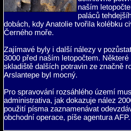
naším letopočte
paláců tehdejší
dobách, kdy Anatolie tvořila kolébku c
Černého moře.
Zajímavé byly i další nálezy v pozůst
3000 před naším letopočtem. Některé 
skladiště dalších potravin ze značně r
Arslantepe byl mocný.
Pro spravování rozsáhlého území muse
administrativa, jak dokazuje nález 20
použití písma zaznamenávat odevzdáván
obchodní operace, píše agentura AFP.