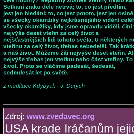
cele hodiny? Nepatrný zlomek vteřiny trvalo ka
Setkaní zraku déle netrvá; to, co jest předtím,
jest jen hledáni; to, co jest potom, jest jen oslně
se všecky okamžiky nejkrásnějšího vidění celéh
všecky okamžiky, kdy jsme opravdu viděli, činí
nejvýše deset vteřin za celý život a
nejšťastnějších lidi tohoto světa. U některých n
vteřinu za celý život, třebas sebedelší. Tak krát
a náš život. Můžeme žíti nejvýše deset vteřin. Al
nejvýše třebas jen vteřinu nebo část vteřiny. To
život. Proto se vláčíme padesát, šedesát,
sedmdesát let po světě.
z meditace Kdybych - J. Durych
Zdroj:
www.zvedavec.org
USA krade Iráčanům jejic