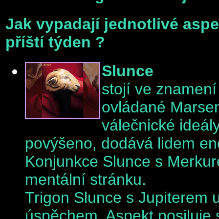
Jak vypadají jednotlivé asp
příští týden ?
Slunce
stojí ve znamen
ovládané Marsem
válečnické ideál
povýšeno, dodává lidem energ
Konjunkce Slunce s Merkure
mentální stránku.
Trigon Slunce s Jupiterem 
úspěchem. Aspekt posiluje