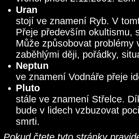
Uran
stojí ve znamení Ryb. V tom
Přeje především okultismu,
Může způsobovat problémy v 
zaběhlými ději, pořádky, sit
Neptun
ve znamení Vodnáře přeje id
Pluto
stále ve znamení Střelce. D
bude v lidech vzbuzovat poci
smrti.
Pokud čtete tyto stránky pravide