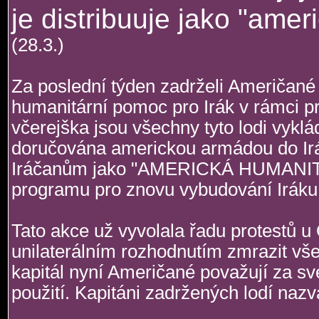
je distribuuje jako "ame
(28.3.)
Za poslední týden zadrželi Američané
humanitární pomoc pro Irák v rámci pr
včerejška jsou všechny tyto lodi vykl
doručována americkou armádou do Irá
Iráčanům jako "AMERICKÁ HUMANITÁ
programu pro znovu vybudování Iráku
Tato akce už vyvolala řadu protestů u
unilaterálním rozhodnutím zmrazit vše
kapitál nyní Američané považují za sv
použití. Kapitáni zadržených lodí nazv