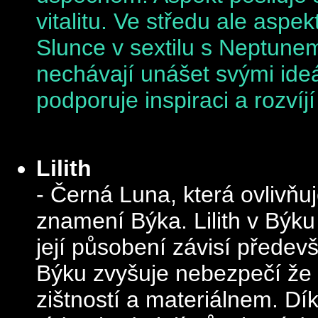
vitalitu. Ve středu ale aspek
Slunce v sextilu s Neptunem 
nechávají unášet svými ideá
podporuje inspiraci a rozvíjí
Lilith
- Černá Luna, která ovlivňu
znamení Býka. Lilith v Býk
její působení závisí předev
Býku zvyšuje nebezpečí že
zištností a materiálnem. Dík