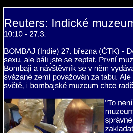
Reuters: Indické muzeum
10:10 - 27.3.
BOMBAJ (Indie) 27. března (ČTK) - Dov
sexu, ale báli jste se zeptat. První m
Bombaji a návštěvník se v něm vydává 
svázané zemi považován za tabu. Ale 
světě, i bombajské muzeum chce raděj
"To není
muzeum 
správné 
zaklada