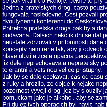
se pak vratili do Hanoje, pekne to pry 
Jedna z pratelskych drog, casto pouzi
fungovala nasledovne. Cesi pozvali pr
dvoutydenni konferenci do Ceskosloven
Potrebna pratelska droga pak byla dan
podavana. Dalsich nekolik dni se dal p
neustale zdrzovali v pritomnosti dane 
koncepty namirene tak, aby ji odvedli 
hlave ulozila zcela opacna perspektiv
jiz dele neprechovavala nepratelsky po
tolerantni a vetsinou velice pristupny.
Jak by se dalo ocekavat, cas od casu 
z ruky a hrozilo, ze dojde k nejake ne
pozornost vyvoji drog, jez by slouzily 
pomuckam jako je alkohol, aby se za
Pri dulezitych operacich byl navic nab