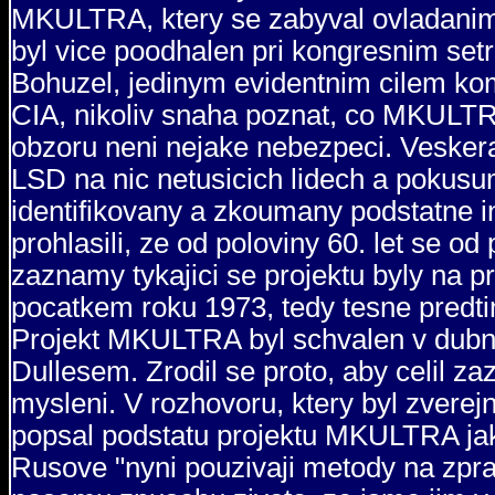
MKULTRA, ktery se zabyval ovladanim 
byl vice poodhalen pri kongresnim setr
Bohuzel, jedinym evidentnim cilem kom
CIA, nikoliv snaha poznat, co MKULTRA
obzoru neni nejake nebezpeci. Vesker
LSD na nic netusicich lidech a pokusu
identifikovany a zkoumany podstatne inf
prohlasili, ze od poloviny 60. let se o
zaznamy tykajici se projektu byly na 
pocatkem roku 1973, tedy tesne predti
Projekt MKULTRA byl schvalen v dubn
Dullesem. Zrodil se proto, aby celil z
mysleni. V rozhovoru, ktery byl zvere
popsal podstatu projektu MKULTRA jako
Rusove "nyni pouzivaji metody na zprac