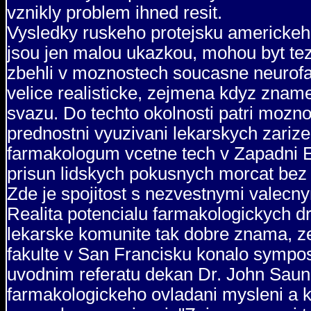
vznikly problem ihned resit.
Vysledky ruskeho protejsku americke
jsou jen malou ukazkou, mohou byt tezk
zbehli v moznostech soucasne neurofa
velice realisticke, zejmena kdyz zna
svazu. Do techto okolnosti patri mozno
prednostni vyuzivani lekarskych zariz
farmakologum vcetne tech v Zapadni Ev
prisun lidskych pokusnych morcat bez j
Zde je spojitost s nezvestnymi valecnym
Realita potencialu farmakologickych d
lekarske komunite tak dobre znama, ze
fakulte v San Francisku konalo symp
uvodnim referatu dekan Dr. John Saun
farmakologickeho ovladani mysleni a k