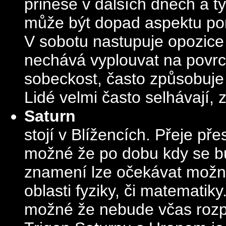
přinese v dalších dnech a t
může být dopad aspektu p
V sobotu nastupuje opozice
nechává vyplouvat na povrch
sobeckost, často způsobuje
Lidé velmi často selhávají, 
Saturn
stojí v Blížencích. Přeje pře
možné že po dobu kdy se b
znamení lze očekávat možn
oblasti fyziky, či matematiky
možné že nebude včas rozp