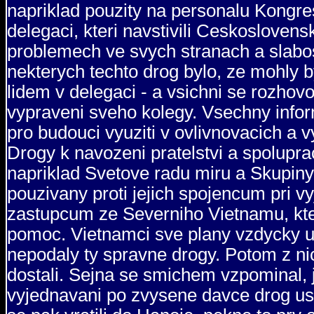
napriklad pouzity na personalu Kongres
delegaci, kteri navstivili Ceskoslovens
problemech ve svych stranach a slab
nekterych techto drog bylo, ze mohly 
lidem v delegaci - a vsichni se rozhovo
vypraveni sveho kolegy. Vsechny info
pro budouci vyuziti v ovlivnovacich a v
Drogy k navozeni pratelstvi a spolupra
napriklad Svetove radu miru a Skupiny
pouzivany proti jejich spojencum pri vy
zastupcum ze Severniho Vietnamu, kter
pomoc. Vietnamci sve plany vzdycky ud
nepodaly ty spravne drogy. Potom z 
dostali. Sejna se smichem vzpominal,
vyjednavani po zvysene davce drog ust