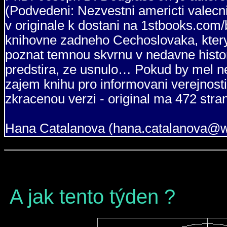
(Podvedeni: Nezvestni americti valecni z
v originale k dostani na 1stbooks.com
knihovne zadneho Cechoslovaka, ktery 
poznat temnou skvrnu v nedavne histor
predstira, ze usnulo… Pokud by mel ne
zajem knihu pro informovani verejnosti 
zkracenou verzi - original ma 472 stran
Hana Catalanova (hana.catalanova@wo
A jak tento týden ?