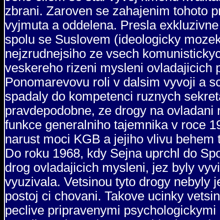
zbrani. Zaroven se zahajenim tohoto pr
vyjmuta a oddelena. Presla exkluziv
spolu se Suslovem (ideologicky mozek
nejzrudnejsiho ze vsech komunistickyc
veskereho rizeni mysleni ovladajicich 
Ponomarevovu roli v dalsim vyvoji a s
spadaly do kompetenci ruznych sekreta
pravdepodobne, ze drogy na ovladani 
funkce generalniho tajemnika v roce 
narust moci KGB a jejiho vlivu behe
Do roku 1968, kdy Sejna uprchl do Spoj
drog ovladajicich mysleni, jez byly vyvi
vyuzivala. Vetsinou tyto drogy nebyly 
postoj ci chovani. Takove ucinky vetsin
peclive pripravenymi psychologickymi a