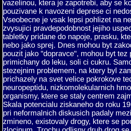
vazelinou, ktera je zapotrebi, aby se k
pouzivane k navozeni deprese ci nedos
Vseobecne je vsak lepsi pohlizet na ne
zvysujici pravdepodobnost jejiho usp
tabletky pridane do napoje, prasku, kt
nebo jako sprej. Dnes mohou byt zako
pouzit jako "dopravce", mohou byt tez
primichany do leku, soli ci cukru. Sam
stezejnim problemem, na ktery byl zame
prichazely na svet velice pokrokove te
neuropeptidu, nizkomolekularnich hmo
organismy, ktere se staly centrem za
Skala potencialu ziskaneho do roku 19
pri neformalnich diskusich padaly mezi
zmineno, existovaly drogy, ktere se pou
zlocinum. Trochu odlisny druh drog se 