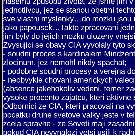
nasemu zpusobu zivota, ze jsme jim v
jednotlivcu, jez se stanou obetmi tec
sve vlastni myslenky…do mozku jsou u
jako papousek…Takto zpracovani jedno
jim byly do jejich mozku ulozeny vnejsi
Zvysujici se obavy CIA vyvolaly tyto sk
- soudni proces s kardinalem Mindzent
zlocinum, jez nemohl nikdy spachat;
- podobne soudni procesy a verejna d
- neobvykle chovani americkych valecn
(absence jakehokoliv vedeni, temer z
vysoke procento zajatcu, kteri aktivne 
Odbornici ze CIA, kteri pracovali na v
pocatku druhe svetove valky jeste v te
zcela spravne - ze Soveti maji zasadni
pokud CIA nevynalozi vetsi usili k radn