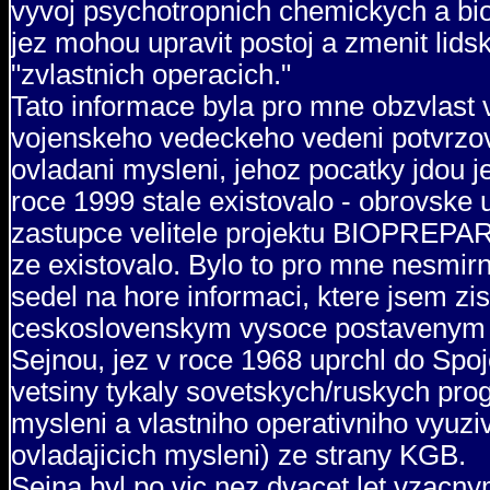
vyvoj psychotropnich chemickych a bio
jez mohou upravit postoj a zmenit lids
"zvlastnich operacich."
Tato informace byla pro mne obzvlast
vojenskeho vedeckeho vedeni potvrzova
ovladani mysleni, jehoz pocatky jdou j
roce 1999 stale existovalo - obrovske u
zastupce velitele projektu BIOPREPAR
ze existovalo. Bylo to pro mne nesmirn
sedel na hore informaci, ktere jsem z
ceskoslovenskym vysoce postavenym 
Sejnou, jez v roce 1968 uprchl do Spo
vetsiny tykaly sovetskych/ruskych pro
mysleni a vlastniho operativniho vyuz
ovladajicich mysleni) ze strany KGB.
Sejna byl po vic nez dvacet let vzacnym