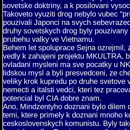
sovetske doktriny, a k posilovani vys
Takoveto vyuziti drog nebylo vubec "p
pouzivali Japonci na svych sebevraz
druhy sovetskych drog byly pouzivany k
prubehu valky ve Vietnamu.
Behem let spoluprace Sejna ozrejmil, 
vedly k zahajeni projektu MKULTRA, b
ovladani mysleni ma sve pocatky u N
lidskou mysl a byli presvedceni, ze ch
veliky krok kupredu po druhe svetove v
nemecti a italsti vedci, kteri tez pracov
potencial byl CIA dobre znam.
Ano, Mindzentyho doznani bylo dilem d
temi, ktere primely k doznani mnoho 
ceskoslovenskych komunistu. Byly take