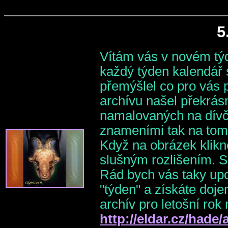
5
Vítám vás v novém týd
každý týden kalendář 
přemýšlel co pro vás 
archívu našel překrás
namalovaných na dívčí
znameními tak na tom
Když na obrázek klikne
slušným rozlišením. S
Rád bych vás taky upo
"týden" a získáte doje
archív pro letošní rok
http://eldar.cz/hade