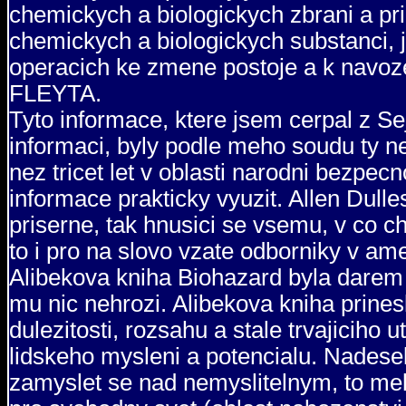
chemickych a biologickych zbrani a pri
chemickych a biologickych substanci, 
operacich ke zmene postoje a k navoz
FLEYTA.
Tyto informace, ktere jsem cerpal z S
informaci, byly podle meho soudu ty ne
nez tricet let v oblasti narodni bezpecn
informace prakticky vyuzit. Allen Dulle
priserne, tak hnusici se vsemu, v co chc
to i pro na slovo vzate odborniky v ame
Alibekova kniha Biohazard byla darem 
mu nic nehrozi. Alibekova kniha prines
dulezitosti, rozsahu a stale trvajiciho
lidskeho mysleni a potencialu. Nadesel
zamyslet se nad nemyslitelnym, to meli