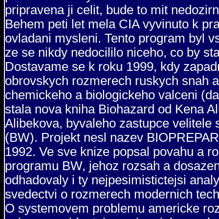
pripravena ji celit, bude to mit nedoz
Behem peti let mela CIA vyvinuto k pra
ovladani mysleni. Tento program byl vs
ze se nikdy nedocililo niceho, co by sta
Dostavame se k roku 1999, kdy zapadni 
obrovskych rozmerech ruskych snah a
chemickeho a biologickeho valceni (d
stala nova kniha Biohazard od Kena Al
Alibekova, byvaleho zastupce velitele 
(BW). Projekt nesl nazev BIOPREPARAT
1992. Ve sve knize popsal povahu a r
programu BW, jehoz rozsah a dosazene 
odhadovaly i ty nejpesimistictejsi ana
svedectvi o rozmerech modernich tech
O systemovem problemu americke rozv