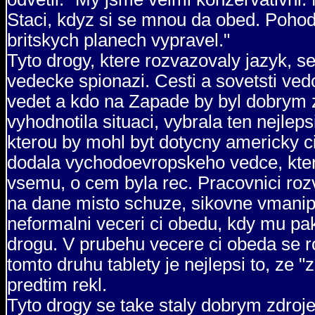
Staci, kdyz si se mnou da obed. Poho
britskych planech vypravel."
Tyto drogy, ktere rozvazovaly jazyk, 
vedecke spionazi. Cesti a sovetsti vedc
vedet a kdo na Zapade by byl dobrym
vyhodnotila situaci, vybrala ten nejlep
kterou by mohl byt dotycny americky c
dodala vychodoevropskeho vedce, kter
vsemu, o cem byla rec. Pracovnici ro
na dane misto schuze, sikovne vmanip
neformalni veceri ci obedu, kdy mu p
drogu. V prubehu vecere ci obeda se ro
tomto druhu tablety je nejlepsi to, ze 
predtim rekl.
Tyto drogy se take staly dobrym zdroje