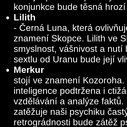
konjunkce bude těsná hrozí
Lilith
- Černá Luna, která ovlivňu
znamení Skopce. Lilith ve S
smyslnost, vášnivost a nutí 
sextlu od Uranu bude její v
Merkur
stojí ve znamení Kozoroha.
inteligence podtržena i ctiž
vzdělávání a analýze faktů
zatěžuje naši psychiku čast
retrográdnosti bude zátěž p