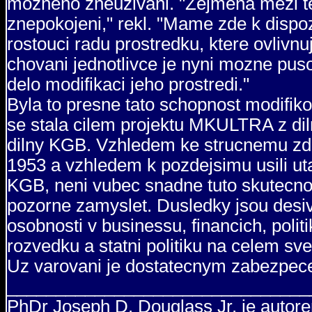
mozneho zneuzivani. "Zejmena mezi temi
znepokojeni," rekl. "Mame zde k disp
rostouci radu prostredku, ktere ovlivn
chovani jednotlivce je nyni mozne puso
delo modifikaci jeho prostredi."
Byla to presne tato schopnost modifiko
se stala cilem projektu MKULTRA z dil
dilny KGB. Vzhledem ke strucnemu zduv
1953 a vzhledem k pozdejsimu usili ut
KGB, neni vubec snadne tuto skutecnost
pozorne zamyslet. Dusledky jsou desiv
osobnosti v businessu, financich, polit
rozvedku a statni politiku na celem sve
Uz varovani je dostatecnym zabezpec
_______________________________
PhDr Joseph D. Douglass Jr. je auto