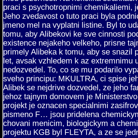
praci s psychotropnimi chemikaliemi
Jeho zvedavost o tuto praci byla podn
jmeno mel na vyplatni listine. Byl to 
tomu, aby Alibekovi ke sve cinnosti po
existence nejakeho velkeho, prisne tajn
primely Alibeka k tomu, aby se snazil p
let, avsak vzhledem k az extremnimu u
nedozvedel. To, co se mu podarilo vypa
sveho principu: MKULTRA, ci spise jeh
Alibek se nejdrive dozvedel, ze jeho f
jehoz tajnym domovem je Ministerstvo z
projekt je oznacen specialnimi zasifro
pismeno F… jsou pridelena chemickym
chovani menicim, biologickym a chemi
projektu KGB byl FLEYTA, a ze se jed