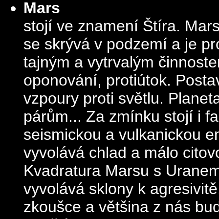
Mars
stojí ve znamení Štíra. Mars
se skrývá v podzemí a je p
tajným a vytrvalým činnost
oponování, protiútok. Postav
vzpoury proti světlu. Plane
párům... Za zmínku stojí i f
seismickou a vulkanickou e
vyvolává chlad a málo citovo
Kvadratura Marsu s Uranem 
vyvolává sklony k agresivitě
zkoušce a většina z nás bu