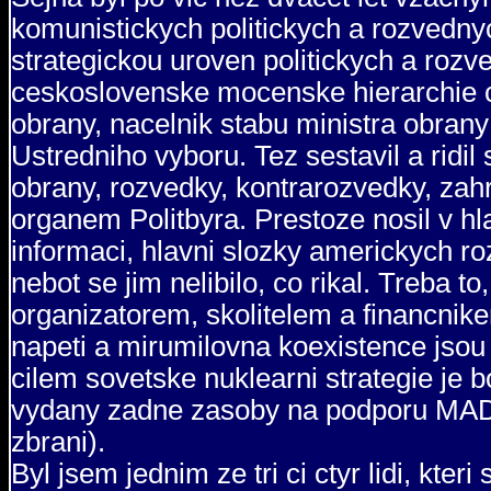
komunistickych politickych a rozvednyc
strategickou uroven politickych a rozv
ceskoslovenske mocenske hierarchie c
obrany, nacelnik stabu ministra obran
Ustredniho vyboru. Tez sestavil a ridil
obrany, rozvedky, kontrarozvedky, zahr
organem Politbyra. Prestoze nosil v h
informaci, hlavni slozky americkych ro
nebot se jim nelibilo, co rikal. Treba 
organizatorem, skolitelem a financnik
napeti a mirumilovna koexistence jsou
cilem sovetske nuklearni strategie je bo
vydany zadne zasoby na podporu MAD 
zbrani).
Byl jsem jednim ze tri ci ctyr lidi, kte