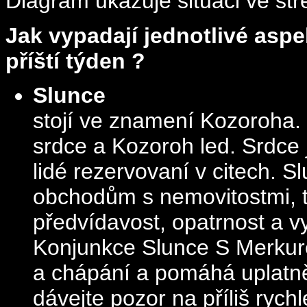
Diagram ukazuje situaci ve st
Jak vypadají jednotlivé aspe
příští týden ?
Slunce
stojí ve znamení Kozoroha.
srdce a Kozoroh led. Srdce
lidé rezervovaní v citech. 
obchodům s nemovitostmi, 
předvídavost, opatrnost a vy
Konjunkce Slunce S Merkure
a chápání a pomáhá uplatněn
dávejte pozor na příliš rych