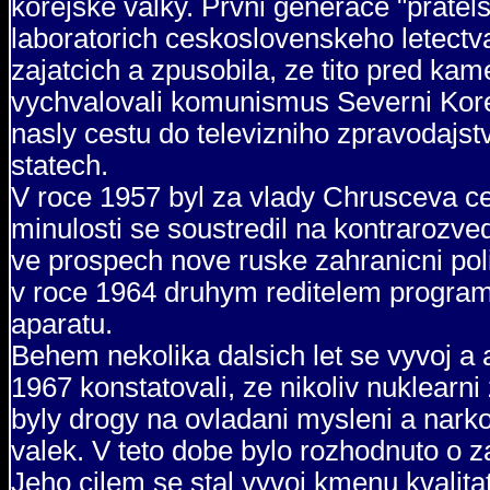
korejske valky. Prvni generace "pratel
laboratorich ceskoslovenskeho letectv
zajatcich a zpusobila, ze tito pred ka
vychvalovali komunismus Severni Koreje
nasly cestu do televizniho zpravodajst
statech.
V roce 1957 byl za vlady Chrusceva c
minulosti se soustredil na kontrarozve
ve prospech nove ruske zahranicni polit
v roce 1964 druhym reditelem program
aparatu.
Behem nekolika dalsich let se vyvoj a a
1967 konstatovali, ze nikoliv nuklearn
byly drogy na ovladani mysleni a narko
valek. V teto dobe bylo rozhodnuto o
Jeho cilem se stal vyvoj kmenu kvalit