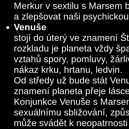
Merkur v sextilu s Marsem b
a zlepšovat naši psychickou
Venuše
stojí do úterý ve znamení Š
rozkladu je planeta vždy š
vztahů spory, pomluvy, žárli
nákaz krku, hrtanu, ledvin.
Od středy už bude stát Ven
znamení planeta přeje lásc
Konjunkce Venuše s Marsem
sexuálnímu sbližování, způs
může svádět k neopatrnosti a