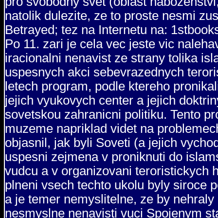
pro svobodny svet (oblast nabozenstvi, 
natolik dulezite, ze to proste nesmi z
Betrayed; tez na Internetu na: 1stboo
Po 11. zari je cela vec jeste vic naleh
iracionalni nenavist ze strany tolika 
uspesnych akci sebevrazednych terorist
letech program, podle ktereho pronika
jejich vyukovych center a jejich doktrin
sovetskou zahranicni politiku. Tento 
muzeme napriklad videt na problemech,
objasnil, jak byli Soveti (a jejich vy
uspesni zejmena v proniknuti do islam
vudcu a v organizovani teroristickych 
plneni vsech techto ukolu byly siroce 
a je temer nemyslitelne, ze by nehraly 
nesmyslne nenavisti vuci Spojenym stat