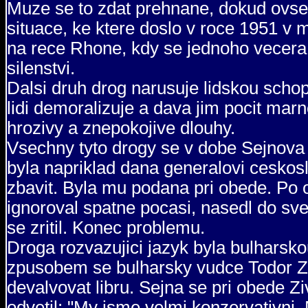
Muze se to zdat prehnane, dokud ovse
situace, ke ktere doslo v roce 1951 v 
na rece Rhone, kdy se jednoho vecera
silenstvi.
Dalsi druh drog narusuje lidskou schop
lidi demoralizuje a dava jim pocit mar
hrozivy a znepokojive dlouhy.
Vsechny tyto drogy se v dobe Sejnova 
byla napriklad dana generalovi ceskosl
zbavit. Byla mu podana pri obede. Po o
ignoroval spatne pocasi, nasedl do sve
se zritil. Konec problemu.
Droga rozvazujici jazyk byla bulharsk
zpusobem se bulharsky vudce Todor Z
devalvovat libru. Sejna se pri obede Zi
odvetil: "My jsme velmi konzervativni