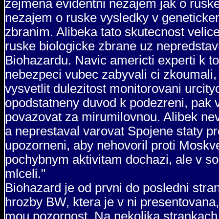
zejmena evidentni nezajem jak o ruske 
nezajem o ruske vysledky v genetickem 
zbranim. Alibeka tato skutecnost velic
ruske biologicke zbrane uz nepredstav
Biohazardu. Navic americti experti k t
nebezpeci vubec zabyvali ci zkoumali
vysvetlit dulezitost monitorovani urcit
opodstatneny duvod k podezreni, pak 
povazovat za mirumilovnou. Alibek neve
a neprestaval varovat Spojene staty 
upozorneni, aby nehovoril proti Moskv
pochybnym aktivitam dochazi, ale v 
mlceli."
Biohazard je od prvni do posledni stra
hrozby BW, ktera je v ni presentovana,
mou pozornost. Na nekolika strankach 