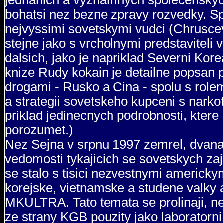
jednanich a vyznamnych spolecenskyc
bohatsi nez bezne zpravy rozvedky. Sp
nejvyssimi sovetskymi vudci (Chruscev
stejne jako s vrcholnymi predstaviteli
dalsich, jako je napriklad Severni Kor
knize Rudy kokain je detailne popsan
drogami - Rusko a Cina - spolu s rol
a strategii sovetskeho kupceni s narkot
priklad jedinecnych podrobnosti, ktere S
porozumet.)
Nez Sejna v srpnu 1997 zemrel, dvanac
vedomosti tykajicich se sovetskych za
se stalo s tisici nezvestnymi americkym
korejske, vietnamske a studene valky 
MKULTRA. Tato temata se prolinaji, ne
ze strany KGB pouzity jako laborator