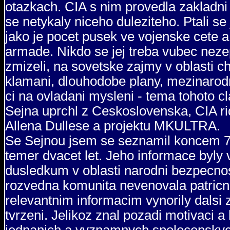
otazkach. CIA s nim provedla zakladni
se netykaly niceho duleziteho. Ptali se 
jako je pocet pusek ve vojenske cete 
armade. Nikdo se jej treba vubec nezep
zmizeli, na sovetske zajmy v oblasti c
klamani, dlouhodobe plany, mezinarodn
ci na ovladani mysleni - tema tohoto c
Sejna uprchl z Ceskoslovenska, CIA ri
Allena Dullese a projektu MKULTRA.
Se Sejnou jsem se seznamil koncem 70.
temer dvacet let. Jeho informace byly 
dusledkum v oblasti narodni bezpecnosti
rozvedna komunita nevenovala patricno
relevantnim informacim vynorily dalsi
tvrzeni. Jelikoz znal pozadi motivaci a