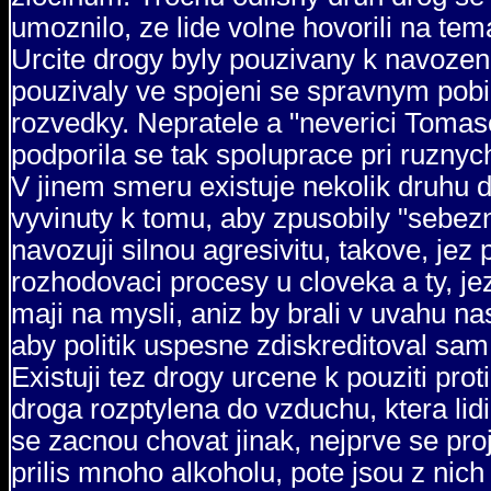
umoznilo, ze lide volne hovorili na tem
Urcite drogy byly pouzivany k navozeni
pouzivaly ve spojeni se spravnym pobi
rozvedky. Nepratele a "neverici Tomas
podporila se tak spoluprace pri ruznyc
V jinem smeru existuje nekolik druhu d
vyvinuty k tomu, aby zpusobily "sebezni
navozuji silnou agresivitu, takove, jez 
rozhodovaci procesy u cloveka a ty, jez
maji na mysli, aniz by brali v uvahu na
aby politik uspesne zdiskreditoval sam
Existuji tez drogy urcene k pouziti pr
droga rozptylena do vzduchu, ktera lidi
se zacnou chovat jinak, nejprve se projev
prilis mnoho alkoholu, pote jsou z nich