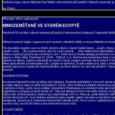
Hodnota mapy, kterou filantrop Paul Mellon věnoval před půl stoletím Yaleově universitě, je
aa, Právo
Převzato: 100+1 zajímavostí
MIMOZEMŠŤANÉ VE STARÉM EGYPTĚ
Navštívili říši na Nilu v dávné minulosti příslušníci mimozemské civilizace? Naprostá větši
Některé podivné údaje v papyrusových textech, záhadné reliéfy a nevysvětlitelné archeol
"Ve dvacátém druhém roce ve třetím zimním měsíci o šesté hodině denní... písaři z Domu Živ
i padli k zemi. ... Šli za panovníkem, aby ho o tom zpravili. ... Jeho Veličenstvo přemýšle
královo vojsko je pozorovalo a král byl s ním." Tento text je mnoha ufology považován za
papyru z doby vlády Thutmose III. (1504 - 1450 př. n. l). Dochovaná transkripce byla v r
objevilo na obloze. Zatímco původně se hovoří o kouli, Longen navrhuje slovo kotouč či kruh.
těleso bylo dlouhé a široké jeden sáh. Longen se domnívá, že jde o jeden prut, tedy o mno
podobě zjevova ly častěji než kdykoli předtím, po třech dnech, víc než kdy předtím." Samot
pravosti.
TAJEMNÁ POSTAVA
Asi dvacet kilometrů na jih od Káhiry leží Sakkára. Rozlehlé pohřebiště s více než deseti
a znalec tajných nauk se dožil úctyhodných 110 let. Jeho hrobka je unikátní obrazovou en
s tažnými zvířaty, oráče, lovce antilop i samotného Ptahhotepa na nosítkách nebo jak kráč
trojúhelníku vystupují výrazné temné oči. Tělo pod dlouhým krkem halí oděv složený ze d
Výška útlé, drobné postavy šedivců prý nepřesahuje 120 cm. Hlava je, podle lidských měř
vévodí obrovské oči. Jsou hluboko položené nebo vpadlé, daleko od sebe a mají lehce mand
neobjevuje. Zprava se k zobrazené bytosti blíží několik mužů. První svírá v napřažených ru
vysoká váza, na níž leží lotos a dva obrovské hrozny vína.
V ZAJETÍ BĚSŮ