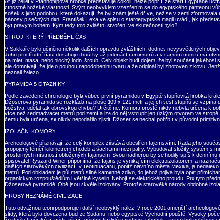
Ať již reliéf v Ptahhotepově hrobce představuje cokoli, nelze popřít, že staří Egypťané uc
ctnostně božské vlastnosti. Svým neobvyklým vzezřením se do egyptského panteonu vůbec n
sošek s jeho podobou, které dokazují, že byl znám ještě dříve, než se v zemi zformovala
nánosy písečných dun. František Lexa ve spisu o staroegyptské magii uvádí, jak předsta
být pravým bohem. Kým tedy toto zvláštní stvoření ve skutečnosti bylo?
STROJ, KTERÝ PŘEDBĚHL ČAS
V Sakkáře bylo učiněno několik dalších opravdu zvláštních, dodnes nevysvětlených objevů
Jeho prostřední část dosahuje tloušťky až jedenáct centimetrů a v samém centru má otvor 
na mletí masa, nebo plochý lodní šroub. Celý objekt budí dojem, že byl součástí jakéhosi st
ale domnívají, že jde o pouhou napodobeninu tvaru a že originál byl zhotoven z kovu. Je
neznali železo.
PYRAMIDA S OTAZNÍKY
Podle zavedené chronologie byla vůbec první pyramidou v Egyptě stupňovitá hrobka krále D
Džoserova pyramida se rozkládá na ploše 109 x 121 metr a jejích šest stupňů se vzpíná 
božstva, udělal tak obrovskou chybu? Určitě ne. Komora prostě nikdy nebyla určena k pohř
více než sedmadvacet metrů pod zemí a lze do něj vstoupit jen úzkým otvorem ve stropě. 
čemu byla určena, se nikdy nepodařilo zjistit. Džoser se nechal pohřbít v původní primitivn
IZOLAČNÍ KOMORY
Archeologové přiznávají, že celý komplex zůstává obestřen tajemstvím. Řada jeho součást
propojeny téměř kilometrem chodeb a šachtami mezi patry. Vybudovat složitý systém s 
prostorných místností obložených fajánsem. Svou nádherou by se hodily spíš k dennímu u
spisovatel Ryszard Winer připomíná, že fajáns je vynikajícím elektroizolátorem, a naznaču
dalších starověkých civilizací. V Teotihuacanu, poblíž hlavního města Mexika, je nedalek
metrů. Pod obkladem je půl metrů silné kamenné zdivo, do jehož pojiva byla opět přimíchaná
organickým rozpouštědlům i většině kyselin. Nebojí se elektrického proudu. Pro tyto pře
Džoserově pyramidě. Obě jsou skvěle izolovány. Protože starověké národy obdobné izolač
HROBY NEZNÁMÉ CIVILIZACE
Tuto odvážnou teorii podporuje i další neobvyklý nález. V roce 2001 američtí archeologové
slídy, která byla dovezena buď ze Súdánu, nebo egyptské Východní pouště. Vysoký počet z
že došlo k nějaké tragédii, při níž všichni tito lidé najednou zahynuli, a proto byli pohřb