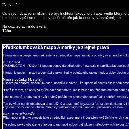
"No vidíš!"
Od svých dvaceti si říkám, že bych chtěla takovýho chlapa, vedle kterýho 
rozhodne, zježí se mi chlupy podél páteře jak kocourovi v ohrožení, :o)
Nu což, zdravím do světa!
Táňa
Předkolumbovská mapa Ameriky je zřejmě pravá
Inkoustem na pergamenu nakreslená středověká mapa, na níž jsou obrysy amerického kontin
26.11. 18:04
WASHINGTON - "Složení inkoustu odpovídá středověku," napsala chemička Jacqueline S. Ol
Inkoust je podle ní pravý a pochází z první třetiny patnáctého století, tedy z doby dlouh
Mapa z počátku 15. století
Olinová po analýze složení inkoustu dospěla k závěru, že speciální chemikálie v něm ob
"Potíž je v tom, že analýza může dokázat podvrh, ale je velice obtížné tuto metodu použít 
Linie na mapě, zachycující svět známý počátkem patnáctého století, ale i pobřeží Ameriky
Ten by však neměl obsahovat dnes běžný anatas, což je vzácná forma dioxidu titanu; v ink
zejména tzv. zeleného vitriolu, může vybudit růst krystalků anatasu přirozenou cestou.
Inkoust ze středověku
Přítomnost uhlíku vysvětluje jako středověký experiment k dosažení vyšších krycích vlast
"Všechny prvky obsažené v inkoustu na mapě odpovídají složení středověkých inkoustů,"