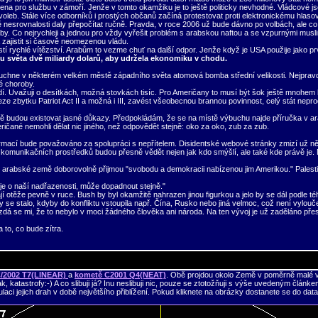
ažena pro službu v zámoří. Jenže v tomto okamžiku je to ještě politicky nevhodné. Vládcové jso
eb. Stále více odborníků i prostých občanů začíná protestovat proti elektronickému hlasován
nesrovnalosti daly přepočítat ručně. Pravda, v roce 2006 už bude dávno po volbách, ale co t
volby. Co nejrychleji a jednou pro vždy vyřešit problém s arabskou naftou a se vzpurnými musl
a zajistit si časově neomezenou vládu.
istí rychlé vítězství. Arabům to vezme chuť na další odpor. Jenže když je USA použije jako pr
u světa dvě miliardy dolarů, aby udržela ekonomiku v chodu.
buchne v některém velkém městě západního světa atomová bomba střední velikosti. Nejpravdě
é choroby.
dí. Uvažuji o desítkách, možná stovkách tisíc. Pro Američany to musí být šok ještě mnohem hor
 beze zbytku Patriot Act II a možná i III, zavést všeobecnou brannou povinnost, celý stát ne
ě budou existovat jasné důkazy. Předpokládám, že se na místě výbuchu najde příručka v ara
ričané nemohli dělat nic jiného, než odpovědět stejně: oko za oko, zub za zub.
rmací bude považováno za spolupráci s nepřítelem. Disidentské webové stránky zmizí už něk
 komunikačních prostředků budou přesně vědět nejen jak kdo smýšlí, ale také kde právě je.
y arabské země doborovolně přijmou "svobodu a demokracii nabízenou jim Amerikou." Palestin
uje o naší nadřazenosti, může dopadnout stejně."
í otěže pevně v ruce. Bush by byl okamžitě nahrazen jinou figurkou a jelo by se dál podle té
 by se stalo, kdyby do konfliktu vstoupila např. Čína, Rusko nebo jiná velmoc, což není vylo
á se mi, že to nebylo v moci žádného člověka ani národa. Na ten vývoj je už zaděláno přes 
 to, co bude zítra.
/2002 T7(LINEAR)
a
kometě C2001 Q4(NEAT)
. Obě projdou okolo Země v poměrně malé vzd
ak, katastrofy:-) A co slibuji já? Inu neslibuji nic, pouze se ztotožňuji s výše uvedeným článke
aci jejich drah v době největšího přiblížení. Pokud kliknete na obrázky dostanete se do da