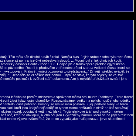
rdutý. Tělo měla sáh dlouhé a sáh široké. Neměla hlas. Jejich srdce z toho byla rozrušena,
 než slunce až po hranice čtyř nebeských sloupů. ... Mocný byl shluk ohnivých koulí,
l americký časopis Doubt v roce 1953. Údajně jde o transkripci a překlad egyptského
í od původního. Rozdíl je především v přesném určení tvaru a velikosti tělesa, které se
ém vystupování. Královští vojáci pozorovali to představení..." Dřívější překlad uváděl, že
í: "...Jeho tělo se vznášelo bez nohou ... nyní se stalo, že tyto objekty se ve své
dně nemůže posloužit k ověření stáří dokumentu. A to je největší překážka k uznání jeho
y faraona Isésiho se prvním ministrem a správcem města stal mudrc Ptahhotep. Tento filozof
 všední život i slavnostní okamžiky. Rozpoznáváme rolníky na polích, nosiče, obchodníky
V centrální části pohřební komory se rýsuje malá postava. Z její podivné hlavy ve tvaru
u pleti, kteří jsou údajně nejčastějším typem mimozemšťanů, s nimiž se lidé setkávají.
ní uložen mozek podstatně větší než lidský. Trojúhelníkové tváři pod vysokým čelem
lidé, kteří ho obklopují, a jeho oči jsou zvýrazněny barvou, která se na jiných reliéfech
výklad tohoto výjevu ovšem říká, že to, co vypadá jako malá postava, je ve skutečnosti