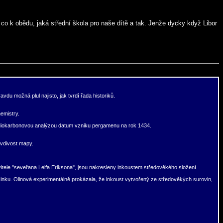
o k obědu, jaká střední škola pro naše dítě a tak. Jenže dycky když Libor
 možná plul najisto, jak tvrdí řada historiků.
emistry.
li radiokarbonovou analýzou datum vzniku pergamenu na rok 1434.
avdivost mapy.
itele "seveřana Leifa Eriksona", jsou nakresleny inkoustem středověkého složení.
 zinku. Olinová experimentálně prokázala, že inkoust vytvořený ze středověkých surovin,