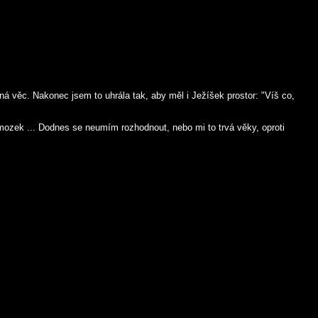
žná věc. Nakonec jsem to uhrála tak, aby měl i Ježíšek prostor: "Víš co,
t mozek ... Dodnes se neumím rozhodnout, nebo mi to trvá věky, oproti