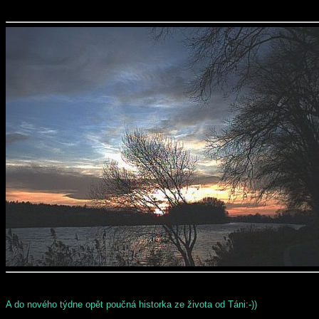
A do nového týdne opět poučná historka ze života od Táni:-))