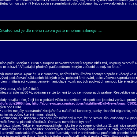
, třeba formou záření? Nebo spolu se zemřelými bylo pohřbeno i to, co vyvolalo jejich smrt a
Skutečnost je dle mého názoru ještě mnohem šílenější....
ho puče, kterým si Bush a skupina neokonzervativců zajistila vítězství, uplynuly skoro tři r
 se to pokazí." A "padající předmět padá směrem, kterým způsobí co nejvíce škod."
ár hodin událo. A pak čtu a k dlouhému, nepřetržitému řetězu špatných zpráv z včerejška a
cký vývoj, potlačování základních lidských práv, policejní šmírování, celosvětovou zaprodano
brojení, militarizaci kosmu, genové manipulace, vznik nových podivných nemocí, které ještě pře
bývá u dna, nás ještě čeká.
ítězství jisté na 80 %, obávám se, že to není to, po čem doopravdy prahne. Respektive on ví
 netajila s tím, že jí jde o globální vládu nad světem. Alespoň toto je dobrá zpráva, protož
fo/article1665.htm
,
http://abcnews.go.com/sections/nightline/DailyNews/pnac_03031
aných pod PNAC.
 za nimi nestály nadnárodní zbrojařské a naftařské koncerny, banky, finanční oligarchie, médi
atním národům, které jim musí sloužit.
 rozhledem, se sklonem k alkoholu, přesvědčený o tom, že ho seslal Bůh, ovládaný skupinou k
ničit život na planetě několikrát. Opravdu nemohlo to být horší.
 bezchybné. Některé nesrovnalosti kolem skvěle provedeného útoku z 11. září sice pronikly 
asmédií nic z těch desítek podezřelých důkazů a nelogičností kolem 11. září, nepronikne. A 
čerti a skvělá technická převaha americké armády není v primitivních a pouštních podmínkác
 je to jen milimetr tlustá. Jistě bude třeba povolat další mladé muže a 280 milionový stát ne