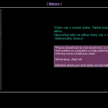
[
Nahoru
]
Vítám vás v novém týdnu. Takhle krásn
dělím...
Upozorňuji také na odkaz který vás z
"elektrického Slunce".
"Pravou skutečností je zrod skutečnosti, a z
Svět uvidíme ve vypouklém zrcadle podivínsk
všechna rovná zrcadla jsou slepá.
"
Michal Ajvaz, Zlatý věk
Náhodná ukázka pro tento týden od
mojí mali