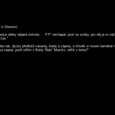
 k šílenství.
onýst dárky nějaká mrtvola ... ?!?!" nechápal, proč se směju, pro něj je to vá
 čas."
nebo tak, dycky předložil varianty, klady a zápory, a člověk si musel namáha
va zeptal, jestli věřím v Boha. Řekl "Mamčo, věříš v boha?"