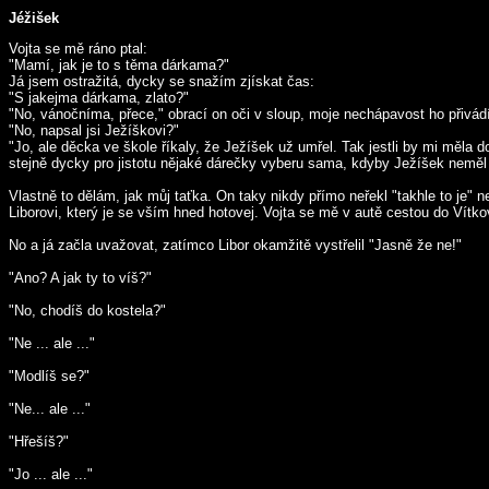
Jéžišek
Vojta se mě ráno ptal:
"Mamí, jak je to s těma dárkama?"
Já jsem ostražitá, dycky se snažím zjískat čas:
"S jakejma dárkama, zlato?"
"No, vánočníma, přece," obrací on oči v sloup, moje nechápavost ho přivádí
"No, napsal jsi Ježíškovi?"
"Jo, ale děcka ve škole říkaly, že Ježíšek už umřel. Tak jestli by mi měla d
stejně dycky pro jistotu nějaké dárečky vyberu sama, kdyby Ježíšek neměl
Vlastně to dělám, jak můj taťka. On taky nikdy přímo neřekl "takhle to je" 
Liborovi, který je se vším hned hotovej. Vojta se mě v autě cestou do Vítko
No a já začla uvažovat, zatímco Libor okamžitě vystřelil "Jasně že ne!"
"Ano? A jak ty to víš?"
"No, chodíš do kostela?"
"Ne ... ale ..."
"Modlíš se?"
"Ne... ale ..."
"Hřešíš?"
"Jo ... ale ..."