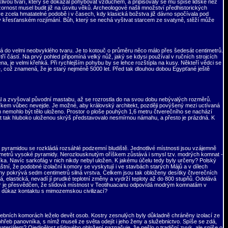
šklivou tváří, který se dokázal pohybovat vzduchem, a připisovaly se mu spíše lidské než
rnost musel budit již na úsvitu věků. Archeologové našli množství předhistorických
e zcela hmatatelné podobě i v časech, kdy klasická božstva již dávno spočívala pod
v křesťanském rozjímání. Bůh, který se nechá vyštvat starcem ze svatyně, stěží může
ná do velmi neobvyklého tvaru. Je to kotouč o průměru něco málo přes šedesát centimetrů.
í částí. Na prvý pohled připomíná velký nůž, jaký se kdysi používal v ručních strojcích
ena, je velmi křehká. Při rychlejším pohybu by se lehce rozštípla na kusy. Někteří vědci se
e, což znamená, že je starý nejméně 5000 let. Před tak dlouhou dobou Egypťané ještě
oval a zvyšoval původní mastabu, až se rozrostla do na svou dobu nebývalých rozměrů.
níkem vůbec nevejde. Je možné, aby královský architekt, později povýšený mezi uctívaná
em nemohlo být tělo uloženo. Prostor o ploše pouhých 1,6 metru čtverečního se nachází
at tak hluboko uloženou skrýš představovalo nesmírnou námahu, a přesto je prázdná. K
u pyramidou se rozkládá rozsáhlé podzemní bludiště. Jednotlivé místnosti jsou vzájemně
 metrů vysoké pyramidy. Nerozlousknutým oříškem zůstává i smysl tzv. modrých komnat -
a. Navíc sarkofág v nich nikdy nebyl uložen. K jakému účelu tedy byly určeny? Polský
áštní, že podobné izolační komory se vyskytují i ve stavbách starých Májů a v dílech
ěny pokrývá sedm centimetrů silná vrstva. Celkem jsou tak obloženy desítky čtverečních
á, elastická, nevadí jí prudké teplotní změny a vydrží teploty až do 800 stupňů. Odolává
Winer je přesvědčen, že slídová místnost v Teotihuacanu odpovídá modrým komnatám v
ý důkaz kontaktu s mimozemskou civilizací?
ohřebních komorách leželo devět osob. Kostry zesnulých byly důkladně chráněny izolací ze
řeb panovníka, s nímž museli ze světa odejít i jeho ženy a služebnictvo. Spíše se zdá,
 materiálem? Ojedinělost slídového obložení naznačuje, že nešlo o tradiční zvyk, ale spíše o