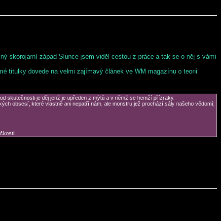
ý skorojarní západ Slunce jsem viděl cestou z práce a tak se o něj s vámi
 mé titulky dovede na velmi zajímavý článek ve WM magazínu o teorii
rod skutečnosti je děj jenž je upředen z mýtů a v němž se hemží přízraky.
ých obsesí, které vlastně ani nepatří nám, ale monstru jež prochází sály našeho vědomí;
čkosti.