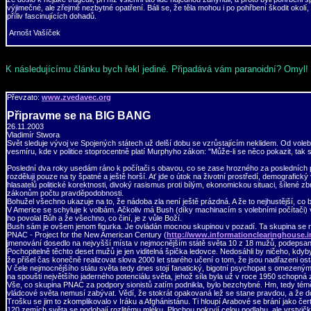
výjimečné, ale zřejmě nezbytné opatření. Báli se, že těla mohou i po pohřbení škodit okolí
příliv fascinujících dohadů.
Arnošt Vašíček
K následujícímu článku bych řekl jediné. Připadává vám paranoidní? Omyl! 
Převzato:
www.zvedavec.org
Připravme se na BIG BANG
26.11.2003
Vladimír Stwora
Svět sleduje vývoj ve Spojených státech už delší dobu se vzrůstajícím neklidem. Od volební
vesmíru, kde v politice stoprocentně platí Murphyho zákon: "Může-li se něco pokazit, tak
Poslední dva roky usedám ráno k počítači s obavou, co se zase hrozného za posledních p
rozděluji pouze na ty špatné a ještě horší. Ať jde o útok na životní prostředí, demografi
hlasatelů politické korektnosti, divoký rasismus proti bílým, ekonomickou situaci, šílené z
zákonům počtu pravděpodobnosti.
Bohužel všechno ukazuje na to, že nádoba zla není ještě prázdná. A že to nejhustější, co 
V Americe se schyluje k volbám. Ačkoliv má Bush (díky machinacím s volebními počítači) v
ho povolal Bůh a že všechno, co činí, je z vůle Boží.
Bush sám je ovšem jenom figurka. Je ovládán mocnou skupinou v pozadí. Ta skupina se nikdy
PNAC - Project for the New American Century (
http://www.informationclearinghouse.in
jmenování dosedlo na nejvyšší místa v nejmocnějším státě světa 10 z 18 mužů, podeps
Pochopitelně těchto deset mužů je jen viditelná špička ledovce. Nedosáhli by ničeho, kdyby
že přišel čas konečně realizovat slova 2000 let starého učení o tom, že jsou nadřazeni ost
V čele nejmocnějšího státu světa tedy dnes stojí fanatický, bigotní psychopat s omezeným
na spoušti největšího jaderného potenciálu světa, jehož síla byla už v roce 1950 schopná z
Vše, co skupina PNAC za podpory sionistů zatím podnikla, bylo bezchybné. Hm, tedy téměř
vládcové světa nemusí zabývat. Vědí, že stokrát opakovaná lež se stane pravdou, a že do m
Trošku se jim to zkomplikovalo v Iráku a Afghánistánu. Ti hloupí Arabové se brání jako 
120 zemích světa se podobají rozlitému mléku. Plochou pokryjí celou podlahu, ale vrstvička