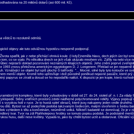
 odhadována na 20 miliónů dolarů (asi 600 mil. Kč).
na vědců to rezolutně odmítá.
ogické objevy ale tuto odvážnou hypotézu nesporně podporují.
ota spatřili, jak z nebe přichází ohnivá koule. (I když)neměla hlavu, dech jejích úst byl sm
lo o tom, co se stalo. Po několika dnech se jich však ukázalo mnohem víc. Zářily na nebi více
 vůbec nejstarší doklad pozorování neznámých létajících objektů. Jeho znění poprvé zveřejni
oce 1993 znovu přeložena americkým egyptologem D. J. Longenem. Překlad se jen nepatrně liš
 Vznášející se objekt byl spíš plochý či talířovitý. "... Mocné, silné byly tyto kotouče ve sv
hem menší objekt. Kromě toho upřesňuje i dvě původně poněkud nejasné pasáže, které prý zněj
ný papyrus se ztratil a dosud se ho nepodařilo nalézt. K dispozici je jen kopie, která rozho
 pyramidovými komplexy, které byly vybudovány v době od 27. do 24. století př. n. l. Za vlád
cyklopedií. Stěny vnitřních prostorů zdobí nádherné polychromované reliéfy. Výjevy popisují
í s vysokou holí v ruce. Je to hustá spleť obrazů, které jsou nakupeny jeden vedle druhého. 
vou dílů. Bytost se až podezřele podobá takzvaným šedivcům, malým stvořením s šedou barvo
ítek vzhledem k tělu a končetinám, neúměrně velká. Někteří badatelé se domnívají, že je v 
lový tvar. Tvor na zdi Ptahhotepovy hrobky se tomuto popisu podobá. Je podstatně menší než 
kou husu, další nese květiny. Vypadá to, jako by chtěli bytost uctít a obdarovat. Oficiální 