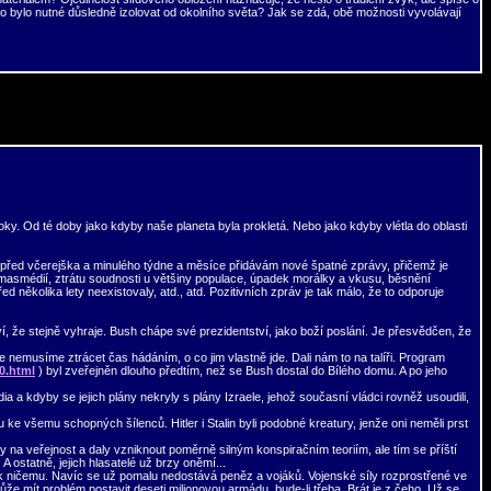
 co bylo nutné důsledně izolovat od okolního světa? Jak se zdá, obě možnosti vyvolávají
oky. Od té doby jako kdyby naše planeta byla prokletá. Nebo jako kdyby vlétla do oblasti
 před včerejška a minulého týdne a měsíce přidávám nové špatné zprávy, přičemž je
st masmédií, ztrátu soudnosti u většiny populace, úpadek morálky a vkusu, běsnění
d několika lety neexistovaly, atd., atd. Pozitivních zpráv je tak málo, že to odporuje
, že stejně vyhraje. Bush chápe své prezidentství, jako boží poslání. Je přesvědčen, že
e nemusíme ztrácet čas hádáním, o co jim vlastně jde. Dali nám to na talíři. Program
0.html
) byl zveřejněn dlouho předtím, než se Bush dostal do Bílého domu. A po jeho
a a kdyby se jejich plány nekryly s plány Izraele, jehož současní vládci rovněž usoudili,
e všemu schopných šílenců. Hitler i Stalin byli podobné kreatury, jenže oni neměli prst
na veřejnost a daly vzniknout poměrně silným konspiračním teoriím, ale tím se příští
ostatně, jejich hlasatelé už brzy oněmí...
h k ničemu. Navíc se už pomalu nedostává peněz a vojáků. Vojenské síly rozprostřené ve
může mít problém postavit deseti milionovou armádu, bude-li třeba. Brát je z čeho. Už se