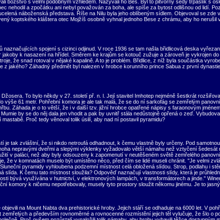
tívali božstvo s velmi podobným vzhledem. Nazývali ho Bes. Byl to pitvorný šedý trpaslík s o
ehodil a zpočátku ani nebyl považován za boha, ale spíše za bytost odlišnou od lidí. Pozo
 ucelená náboženská představa. Říše na Nilu byla jeho oblíbeným sídlem. Objevoval se zde v
vený koptského kláštera otec Mojžíš osobně vyhnal jednoho Bese z chrámu, aby ho nerušil 
 naznačujících spojení s cizinci odjinud. V roce 1936 se tam našla břidlicová deska vyřeza
jakoby k nasazení na hřídel. Směrem ke krajům se kotouč zužuje a zároveň je vykrojen do tř
roje, že snad rotoval v nějaké kapalině. A to je problém. Břidlice, z níž byla součástka vyrob
nže z jakého? Záhadný předmět byl nalezen v hrobce korunního prince Sabua z první dynasti
žosera. To bylo někdy v 27. století př. n. l. Její stavitel Imhotep nejméně šestkrát rozšiř
do výše 61 metr. Pohřební komora je ale tak malá, že se do ní sarkofág se zemřelým panov
bu. Záhada je o to větší, že i v další tzv. jižní hrobce opatřené nápisy s faraonovým jmén
Mumie by se do něj dala jen vhodit a pak by uvnitř stála nedůstojně opřená o zeď. Vybudov
í mastabě. Proč tedy věnoval tolik úsilí, aby nad ní postavil pyramidu?
í je tak zvláštní, že si nikdo netroufá odhadnout, k čemu vlastně byly určeny. Pod samotno
mnoha nepravými dveřmi a slepými výklenky vyžadovalo větší námahu než vztyčení šedesát
žití v paláci, než aby byly odsouzeny k zapomenutí v neutěšeném světě zemřelého panovník
je, že v komnatách muselo být umístěno něco, před čím se lidé museli chránit. "Je velmi zvl
o Sluneční pyramidy vyhloubena podzemní místnost celá obložená slídou. Strop, podlahu i st
 slída. K čemu tato místnost sloužila? Odpověď naznačují vlastnosti slídy, která je průhledn
dnosti bývá využívána v hutnictví, v elektronových lampách, v transformátorech a jinde." 
ní komory k ničemu nepotřebovaly, musely tyto prostory sloužit někomu jinému. Je to jasn
 objevili na Mount Nabta dva prehistorické hroby. Jejich stáří se odhaduje na 6000 let. V p
emřelých a především rovnoměrné a rovnocenné rozmístění jejich těl vylučuje, že šlo o poh
eni společně. Proč ovšem pozůstalí vynaložili tolik námahy, aby hroby vybavili těžce dostupným