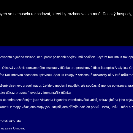
bych se nemusela rozhodovat, který by rozhodoval za mně. Do jaký hospody, c
entu a jméno Vinland, není podle posledních výzkumů padělek. Kryštof Kolumbus tak opravdu
inová ze Smithsonianského institutu v článku pro prosincové číslo časopisu Analytical Ch
o před Kolumbovou historickou plavbou. Spolu s kolegy z Arizonské univerzity už v létě urči
sažené sice nevyvracejí názor, že jde o moderní padělek, ale současně mohou potvrzovat pr
jako důkaz pravosti," uvedla v komentáři k článku.
 s územím označeným jako Vinland a legendou ve středověké latině, odkazující na jeho objev
oustu z mapy však jeho stopy jsou stejně jako příměs dalších prvků - zlata, uhlíku, mědi a
ností inkoustu.
 uzavírá Olinová.