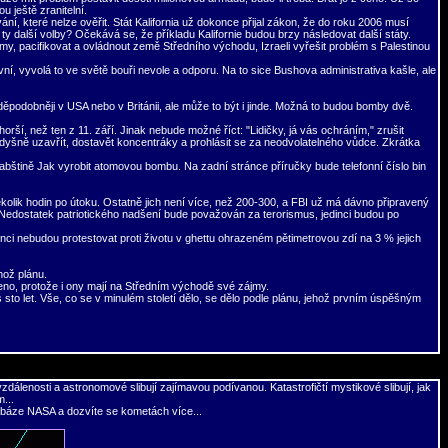
u ještě zranitelní.
í, které nelze ověřit. Stát Kalifornia už dokonce přijal zákon, že do roku 2006 musí
y další volby? Očekává se, že příkladu Kalifornie budou brzy následovat další státy.
imy, pacifikovat a ovládnout země Středního východu, Izraeli vyřešit problém s Palestinou
vní, vyvolá to ve světě bouři nevole a odporu. Na to sice Bushova administrativa kašle, ale
podobněji v USA nebo v Británii, ale může to být i jinde. Možná to budou bomby dvě.
ší, než ten z 11. září. Jinak nebude možné říct: "Lidičky, já vás ochráním," zrušit
prodyšně uzavřít, dostavět koncentráky a prohlásit se za neodvolatelného vůdce. Zkrátka
bštině Jak vyrobit atomovou bombu. Na zadní stránce příručky bude telefonní číslo bin
olik hodin po útoku. Ostatně jich není více, než 200-300, a FBI už má dávno připravený
 Nedostatek patriotického nadšení bude považován za terorismus, jedinci budou po
ci nebudou protestovat proti životu v ghettu ohrazeném pětimetrovou zdí na 3 % jejich
hož plánu.
učeno, protože i ony mají na Středním východě své zájmy.
sto let. Vše, co se v minulém století dělo, se dělo podle plánu, jehož prvním úspěšným
álenosti a astronomové slibují zajímavou podívanou. Katastrofičtí mystikové slibují, jak
m...
tabáze NASA a dozvíte se kometách více...