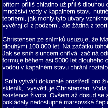
přitom příliš chladno už příliš dlouho
množství vody v kapalném stavu nutné k
teoriemi, jak mohly tyto útvary vznikno
vyvěrající z podzemí, ale žádná z teori
Christensen ze snímků usuzuje, že Mar
dlouhými 100.000 let. Na začátku tohot
Jak se sníh sluncem ohřívá, začíná odsp
formuje během asi 5000 let dlouhého 
vodou v kapalném stavu chrání roztál
"Sníh vytváří dokonalé prostředí pro ž
skleník," vysvětluje Christensen. Vod
existence života. Ovšem až dosud se z
pokládaly nedostupné marsovské čepičk