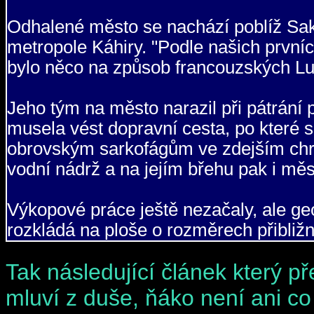
Odhalené město se nachází poblíž Sak
metropole Káhiry. "Podle našich prvních
bylo něco na způsob francouzských Lur
Jeho tým na město narazil při pátrání p
musela vést dopravní cesta, po které 
obrovským sarkofágům ve zdejším chrám
vodní nádrž a na jejím břehu pak i měs
Výkopové práce ještě nezačaly, ale ge
rozkládá na ploše o rozměrech přibližně
Tak následující článek který p
mluví z duše, ňáko není ani co 