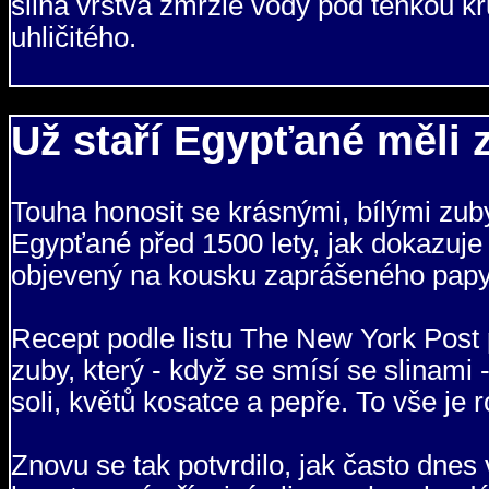
silná vrstva zmrzlé vody pod tenkou k
uhličitého.
Už staří Egypťané měli 
Touha honosit se krásnými, bílými zuby 
Egypťané před 1500 lety, jak dokazuje
objevený na kousku zaprášeného papy
Recept podle listu The New York Post p
zuby, který - když se smísí se slinami 
soli, květů kosatce a pepře. To vše j
Znovu se tak potvrdilo, jak často dnes 