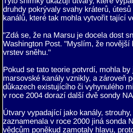
Tyto snímky ukazují útvary, které vypa
druhdy pokrývaly svahy kráterů, útesů a
kanálů, které tak mohla vytvořit tající
"Zdá se, že na Marsu je docela dost sn
Washington Post. "Myslím, že novější 
vrstev sněhu."
Pokud se tato teorie potvrdí, mohla by
marsovské kanály vznikly, a zároveň po
důkazech existujícího či vyhynulého m
v roce 2004 dorazí další dvě sondy N
Útvary vypadající jako kanály, strouhy,
zaznamenala v roce 2000 jiná sonda N
vědcům poněkud zamotaly hlavu, proto