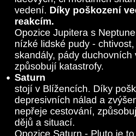
vedení.
Díky poškození ve
reakcím.
Opozice Jupitera s Neptune
nízké lidské pudy - chtivost
skandály, pády duchovních v
způsobují katastrofy.
Saturn
stojí v Blížencích.
Díky pošk
depresivních nálad a zvýšen
nepřeje cestování, způsobuj
dějů a situací.
Opozice Saturn - Pluto je t