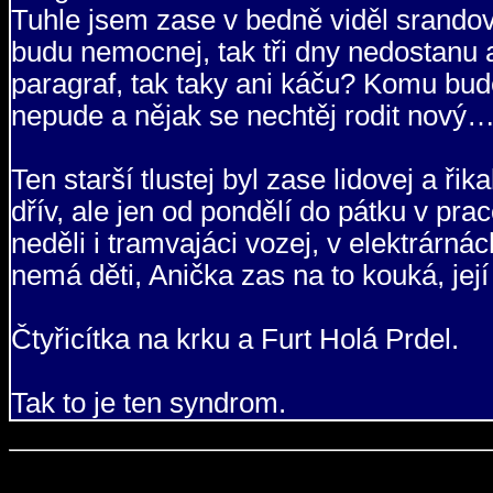
Tuhle jsem zase v bedně viděl srandovn
budu nemocnej, tak tři dny nedostanu 
paragraf, tak taky ani káču? Komu bu
nepude a nějak se nechtěj rodit nový
Ten starší tlustej byl zase lidovej a ři
dřív, ale jen od pondělí do pátku v pra
neděli i tramvajáci vozej, v elektrárnác
nemá děti, Anička zas na to kouká, jej
Čtyřicítka na krku a Furt Holá Prdel.
Tak to je ten syndrom.