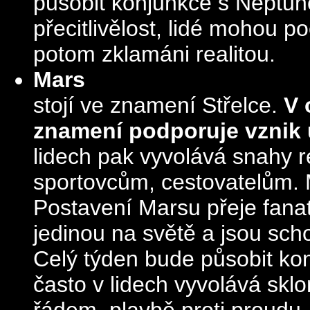
působit konjunkce s Neptun
přecitlivělost, lidé mohou p
potom zklamáni realitou.
Mars
stojí ve znamení Střelce.
V 
znamení podporuje vznik 
lidech pak vyvolává snahy re
sportovcům, cestovatelům. M
Postavení Marsu přeje fanat
jedinou na světě a jsou sch
Celý týden bude působit ko
často v lidech vyvolává skl
řádem, plavbě proti proudu.