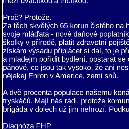
mezi dvacítkou a třicítkou.
Proč? Protože.
Za těch skvělých 65 korun čistého na h
svoje mláďata - nové daňové poplatníky
školky v přírodě, platit zdravotní pojiš
získám výsadu připlácet si dál, to je p
a mladejm pořídit bydlení, postarat se 
pánové, co jsou tak vysoko, že ani nes
nějakej Enron v Americe, zemi snů.
A dvě procenta populace našemu koná
tryskáčů. Mají nás rádi, protože komun
brigáda v dolech už jim nehrozí. Podku
Diagnóza FHP