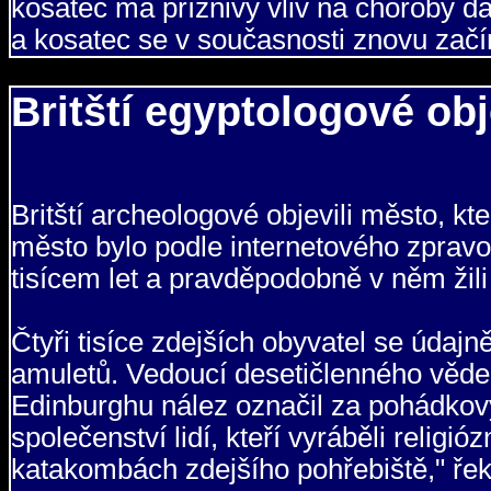
kosatec má příznivý vliv na choroby dá
a kosatec se v současnosti znovu začí
Britští egyptologové obj
Britští archeologové objevili město, k
město bylo podle internetového zpravo
tisícem let a pravděpodobně v něm žil
Čtyři tisíce zdejších obyvatel se údaj
amuletů. Vedoucí desetičlenného věd
Edinburghu nález označil za pohádkový
společenství lidí, kteří vyráběli religi
katakombách zdejšího pohřebiště," řek