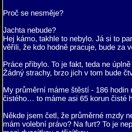
Proč se nesměje?
Jachta nebude?
Hej kámo, takhle to nebylo. Já si to 
věřili, že kdo hodně pracuje, bude za 
Práce přibylo. To je fakt, teda ne úpl
Žádný strachy, brzo jich v tom bude čtv
My průměrní máme štěstí - 186 hodin 
čistého… to máme asi 65 korun čisté h
Někde jsem četl, že průměrné mzdy ne
mám volební právo? Na furt? To je nepr