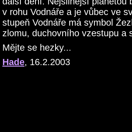
další dění. Nejsilnější planetou
v rohu Vodnáře a je vůbec ve s
stupeň Vodnáře má symbol Žezla 
zlomu, duchovního vzestupu a s
Mějte se hezky...
Hade
, 16.2.2003