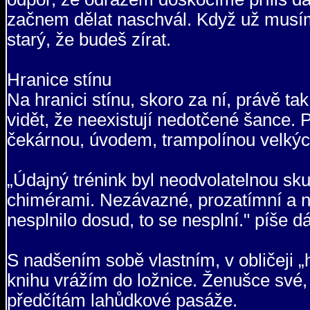
začnem dělat naschvál. Když už musím 
starý, že budeš zírat.
Hranice stínu
Na hranici stínu, skoro za ní, právě ta
vidět, že neexistují nedotčené šance.
čekárnou, úvodem, trampolínou velkýc
„Údajný trénink byl neodvolatelnou sk
chimérami. Nezávazné, prozatímní a n
nesplnilo dosud, to se nesplní." píše d
S nadšením sobě vlastním, v obličeji „
knihu vrážím do ložnice. Ženušce své,
předčítám lahůdkové pasáže.