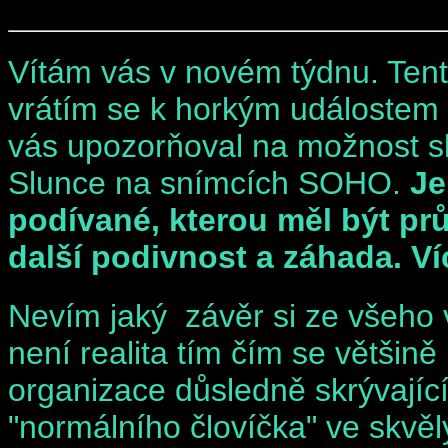
Vítám vás v novém týdnu. Ten
vrátím se k horkým událostem 
vás upozorňoval na možnost s
Slunce na snímcích SOHO.
Je
podívané, kterou měl být pr
další podivnost a záhada. V
Nevím jaký závěr si ze všeho 
není realita tím čím se většině
organizace důsledně skrývající
"normálního človíčka" ve skvě