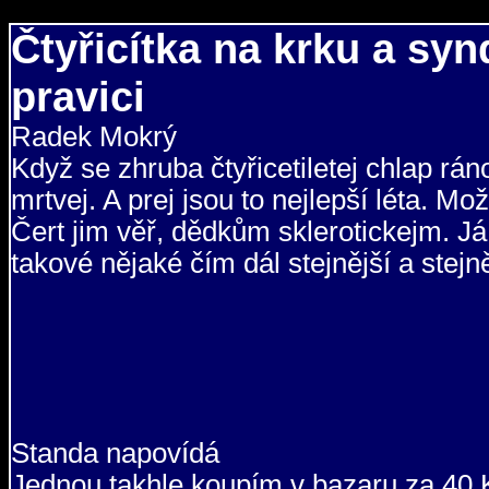
Čtyřicítka na krku a sy
pravici
Radek Mokrý
Když se zhruba čtyřicetiletej chlap rá
mrtvej. A prej jsou to nejlepší léta. Mož
Čert jim věř, dědkům sklerotickejm. J
takové nějaké čím dál stejnější a stejně
Standa napovídá
Jednou takhle koupím v bazaru za 40 