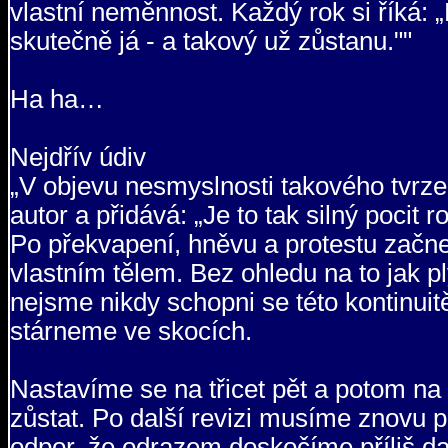
vlastní neměnnost. Každý rok si říká: „
skutečně já - a takový už zůstanu.""
Ha ha…
Nejdřív údiv
„V objevu nesmyslnosti takového tvrzen
autor a přidává: „Je to tak silný pocit
Po překvapení, hněvu a protestu začn
vlastním tělem. Bez ohledu na to jak pl
nejsme nikdy schopni se této kontinui
stárneme ve skocích.
Nastavíme se na třicet pět a potom na č
zůstat. Po další revizi musíme znovu p
odpor, že odrazem doskočíme příliš da