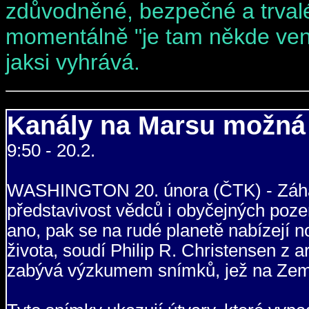
zdůvodněné, bezpečné a trvalé
momentálně "je tam někde venku
jaksi vyhrává.
Kanály na Marsu možná v
9:50 - 20.2.
WASHINGTON 20. února (ČTK) - Záhad
představivost vědců i obyčejných poze
ano, pak se na rudé planetě nabízejí 
života, soudí Philip R. Christensen z a
zabývá výzkumem snímků, jež na Zem