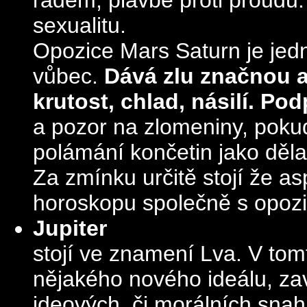
sexualitu.
Opozice Mars Saturn je jed
vůbec.
Dává zlu značnou 
krutost, chlad, násilí. P
a pozor na zlomeniny, pokud
polámání končetin jako děla
Za zmínku určitě stojí že a
horoskopu společně s opozic
Jupiter
stojí ve znamení Lva. V to
nějakého nového ideálu, za
ideových, či morálních sna