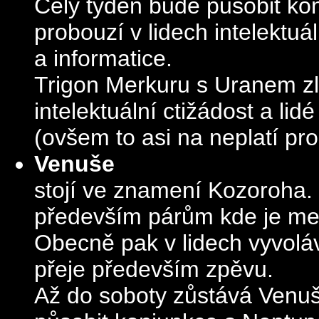
Celý týden bude působit ko
probouzí v lidech intelektuál
a informatice.
Trigon Merkuru s Uranem zl
intelektuální ctižádost a lid
(ovšem to asi na neplatí pro 
Venuše
stojí ve znamení Kozoroha.
především párům kde je mezi
Obecně pak v lidech vyvolá
přeje především zpěvu.
Až do soboty zůstává Venuš