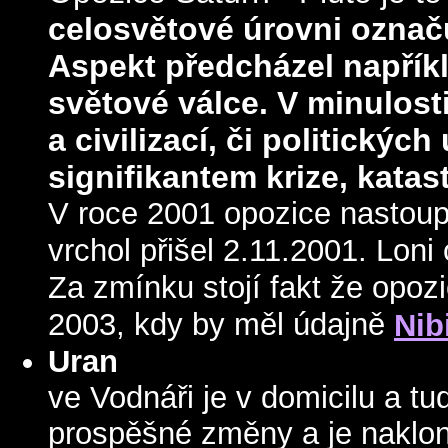
celosvětové úrovni označu
Aspekt předcházel napříkl
světové válce.
V minulost
a civilizací, či politickýc
signifikantem krize, katast
V roce 2001 opozice nastoupil
vrchol přišel 2.11.2001. Loni
Za zmínku stojí fakt že opozi
2003, kdy by měl údajně
Nib
Uran
ve Vodnáři je v domicilu a t
prospěšné změny a je naklon