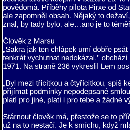
povědomá. Příběhy pilota Pirxe od Stan
ale zapomněl obsah. Nějaký to dežaví,
znal, by tady bylo, ale…ano je to téměř 
Člověk z Marsu
„Sakra jak ten chlápek umí dobře psát a
tenkrát vychutnat nedokázal," obchází
1971. Na straně 236 vykreslil Lem post
„Byl mezi třicítkou a čtyřicítkou, spíš k
přijímat podmínky nepodepsané smlouvy
platí pro jiné, platí i pro tebe a žádné 
Stárnout člověk má, přestože se to příč
už na to nestačí. Je k smíchu, když ml