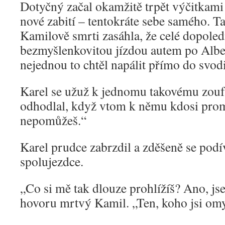
Dotyčný začal okamžitě trpět výčitkami
nové zabití – tentokráte sebe samého. T
Kamilově smrti zasáhla, že celé dopoled
bezmyšlenkovitou jízdou autem po Albe
nejednou to chtěl napálit přímo do svodi
Karel se užuž k jednomu takovému zo
odhodlal, když vtom k němu kdosi prom
nepomůžeš.“
Karel prudce zabrzdil a zděšeně se podí
spolujezdce.
„Co si mě tak dlouze prohlížíš? Ano, js
hovoru mrtvý Kamil. „Ten, koho jsi omy