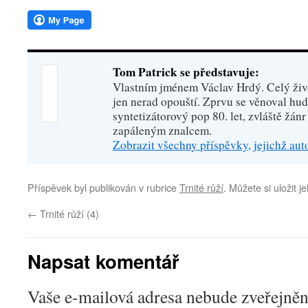
Tom Patrick se představuje:
Vlastním jménem Václav Hrdý. Celý živo
jen nerad opouští. Zprvu se věnoval hu
syntetizátorový pop 80. let, zvláště žánr
zapáleným znalcem.
Zobrazit všechny příspěvky, jejichž au
Příspěvek byl publikován v rubrice
Trnité růží
. Můžete si uložit j
←
Trnité růží (4)
Napsat komentář
Vaše e-mailová adresa nebude zveřejněn