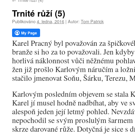
webu
Trnité růží (5)
Publikováno
4. ledna, 2016
|
Autor:
Tom Patrick
Karel Pracný byl považován za špičkovéh
branže si ho za to považovali. Jen kdyb
horlivá náklonnost vůči něžnému pohlav
žen již prošlo Karlovým náručím a lož
stačilo jmenovat Soňu, Šárku, Terezu,
Karlovým posledním objevem se stala 
Karel jí musel hodně nadbíhat, aby ve s
alespoň jeden její letmý pohled. Nevzdá
nepochodil se svým proslulým šarmem s
skrze darované růže. Dotyčná je sice s d