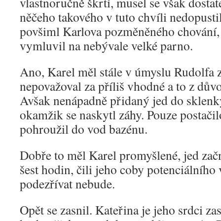
vlastnoručně škrtí, musel se však dosta
něčeho takového v tuto chvíli nedopusti
povšiml Karlova pozměněného chování, 
vymluvil na nebývale velké parno.
Ano, Karel měl stále v úmyslu Rudolfa z
nepovažoval za příliš vhodné a to z dův
Avšak nenápadně přidaný jed do sklenky
okamžik se naskytl záhy. Pouze postačil
pohroužil do vod bazénu.
Dobře to měl Karel promyšlené, jed začn
šest hodin, čili jeho coby potenciálního
podezřívat nebude.
Opět se zasnil. Kateřina je jeho srdci za