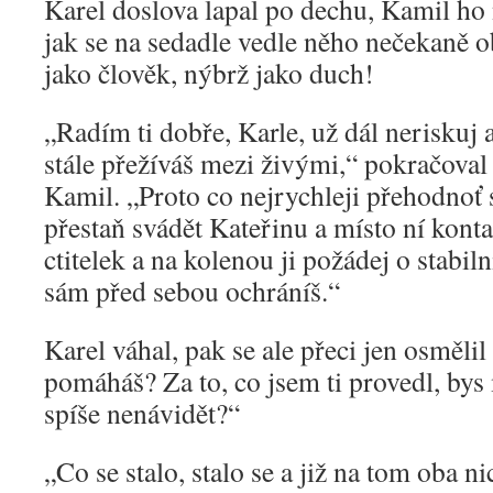
Karel doslova lapal po dechu, Kamil ho 
jak se na sedadle vedle něho nečekaně ob
jako člověk, nýbrž jako duch!
„Radím ti dobře, Karle, už dál neriskuj a 
stále přežíváš mezi živými,“ pokračova
Kamil. „Proto co nejrychleji přehodnoť 
přestaň svádět Kateřinu a místo ní kont
ctitelek a na kolenou ji požádej o stabiln
sám před sebou ochráníš.“
Karel váhal, pak se ale přeci jen osmělil
pomáháš? Za to, co jsem ti provedl, bys
spíše nenávidět?“
„Co se stalo, stalo se a již na tom oba 