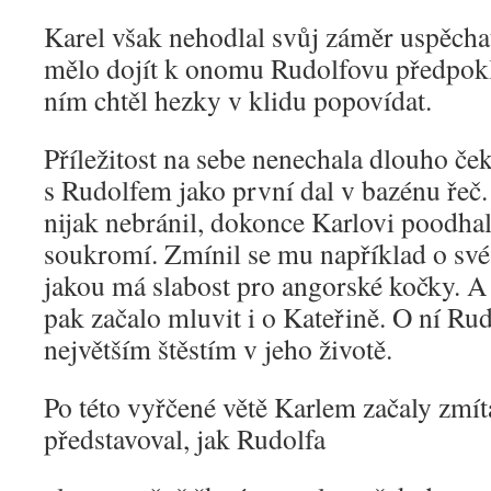
Karel však nehodlal svůj záměr uspěchat
mělo dojít k onomu Rudolfovu předpokl
ním chtěl hezky v klidu popovídat.
Příležitost na sebe nenechala dlouho ček
s Rudolfem jako první dal v bazénu řeč
nijak nebránil, dokonce Karlovi poodhal
soukromí. Zmínil se mu například o své
jakou má slabost pro angorské kočky. A 
pak začalo mluvit i o Kateřině. O ní Rudo
největším štěstím v jeho životě.
Po této vyřčené větě Karlem začaly zmít
představoval, jak Rudolfa