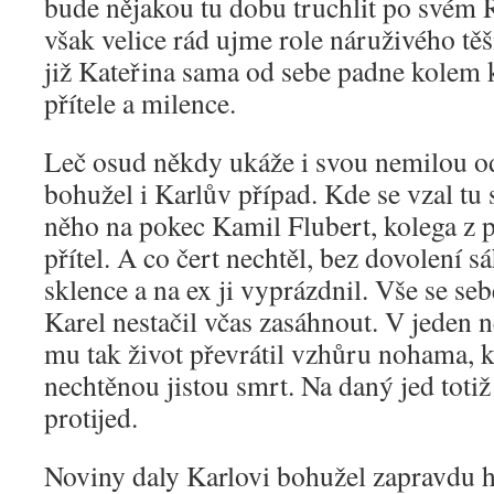
bude nějakou tu dobu truchlit po svém R
však velice rád ujme role náruživého těš
již Kateřina sama od sebe padne kolem 
přítele a milence.
Leč osud někdy ukáže i svou nemilou od
bohužel i Karlův případ. Kde se vzal tu 
něho na pokec Kamil Flubert, kolega z p
přítel. A co čert nechtěl, bez dovolení 
sklence a na ex ji vyprázdnil. Vše se seb
Karel nestačil včas zasáhnout. V jeden 
mu tak život převrátil vzhůru nohama, k
nechtěnou jistou smrt. Na daný jed totiž
protijed.
Noviny daly Karlovi bohužel zapravdu 