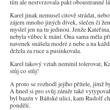
tím ale nestvrzovala pakt oboustranné lá
Karel jinak nemusel citově strádat, nebo
zájem mnoho jiných dívek, slečen či žen 
myslel jen na tu jedinou. Jenže Kateřina
nebyla vůbec k mání. Ona sama měla pří
navenek snášela modré z nebe a na kaž
držela za ruce a pusinkovala.
Karel takový vztah nemínil tolerovat, K
stůj co stůj!
A proto se rozhodl jejího přítele, jímž b
A hned si pro svůj záměr také vytypova
byl bazén v Báňské ulici, kam Rudolf c
pondělí.