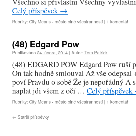
Všechno si přivlastni Všechny vyvlast
Celý příspěvek
→
Rubriky:
City Means - město plné všestranností
|
1 komentář
(48) Edgard Pow
Publikováno
24. února, 2014
|
Autor:
Tom Patrick
(48) EDGARD POW Edgard Pow ruší plá
On tak hodně smlouval Až vše odepsal
poví Pravdu o sobě Že je nepořádný A 
naplat jdi všem z očí …
Celý příspěvek
Rubriky:
City Means - město plné všestranností
|
1 komentář
←
Starší příspěvky