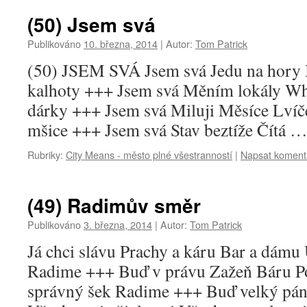
(50) Jsem svá
Publikováno
10. března, 2014
|
Autor:
Tom Patrick
(50) JSEM SVÁ Jsem svá Jedu na hory 
kalhoty +++ Jsem svá Měním lokály Whi
dárky +++ Jsem svá Miluji Měsíce Lvíče
mšice +++ Jsem svá Stav beztíže Čítá 
Rubriky:
City Means - město plné všestranností
|
Napsat koment
(49) Radimův směr
Publikováno
3. března, 2014
|
Autor:
Tom Patrick
Já chci slávu Prachy a káru Bar a dámu
Radime +++ Buď v právu Zažeň Báru P
správný šek Radime +++ Buď velký pán V