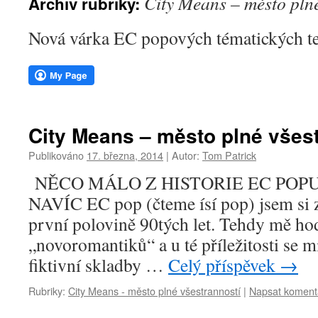
City Means – město plné
Archiv rubriky:
webu
Nová várka EC popových tématických t
City Means – město plné všest
Publikováno
17. března, 2014
|
Autor:
Tom Patrick
NĚCO MÁLO Z HISTORIE EC POPU
NAVÍC EC pop (čteme ísí pop) jsem si 
první polovině 90tých let. Tehdy mě ho
„novoromantiků“ a u té příležitosti se 
fiktivní skladby …
Celý příspěvek
→
Rubriky:
City Means - město plné všestranností
|
Napsat koment