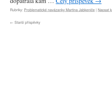
dopátrala kam …
Celý příspěvek
→
Rubriky:
Problematické navázanky Martina Jabkeniče
|
Napsat 
←
Starší příspěvky