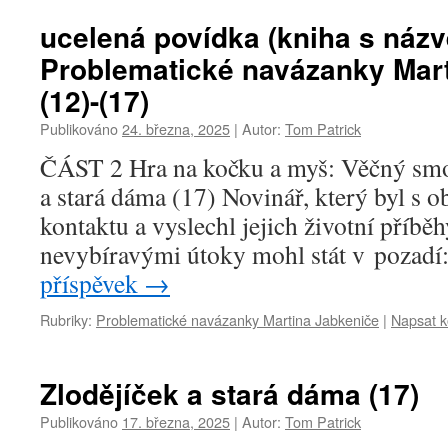
ucelená povídka (kniha s náz
Problematické navázanky Mart
(12)-(17)
Publikováno
24. března, 2025
|
Autor:
Tom Patrick
ČÁST 2 Hra na kočku a myš: Věčný smol
a stará dáma (17) Novinář, který byl s 
kontaktu a vyslechl jejich životní příběh
nevybíravými útoky mohl stát v pozadí
příspěvek
→
Rubriky:
Problematické navázanky Martina Jabkeniče
|
Napsat 
Zlodějíček a stará dáma (17)
Publikováno
17. března, 2025
|
Autor:
Tom Patrick