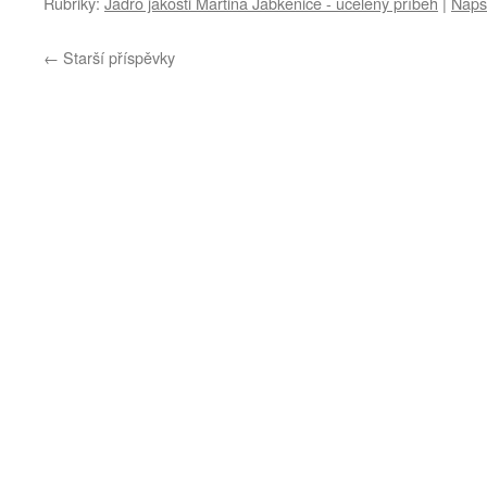
Rubriky:
Jádro jakosti Martina Jabkeniče - ucelený příběh
|
Naps
←
Starší příspěvky