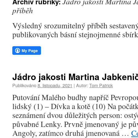
Jádro jakosti Martina J
Archiv rubriky:
webu
příběh
Výsledný srozumitelný příběh sestavený
publikovaných básní stejnojmenné sbír
Jádro jakosti Martina Jabkenič
Publikováno
8. listopadu, 2021
|
Autor:
Tom Patrick
Putování Malého budhy napříč Pevrop
lidský (1) – Dívka a kotě (10) Na počát
seznámení dvou důležitých person: ost
půvabné Lenky. Prvně jmenovaný je pů
Angoly, zatímco druhá jmenovaná …
C