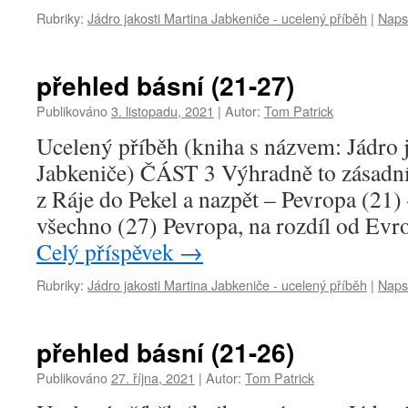
Rubriky:
Jádro jakosti Martina Jabkeniče - ucelený příběh
|
Naps
přehled básní (21-27)
Publikováno
3. listopadu, 2021
|
Autor:
Tom Patrick
Ucelený příběh (kniha s názvem: Jádro 
Jabkeniče) ČÁST 3 Výhradně to zásadní 
z Ráje do Pekel a nazpět – Pevropa (21)
všechno (27) Pevropa, na rozdíl od Evr
Celý příspěvek
→
Rubriky:
Jádro jakosti Martina Jabkeniče - ucelený příběh
|
Naps
přehled básní (21-26)
Publikováno
27. října, 2021
|
Autor:
Tom Patrick