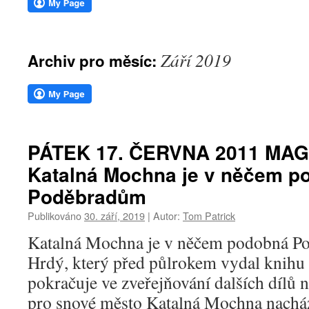
webu
Září 2019
Archiv pro měsíc:
PÁTEK 17. ČERVNA 2011 MAG
Katalná Mochna je v něčem p
Poděbradům
Publikováno
30. září, 2019
|
Autor:
Tom Patrick
Katalná Mochna je v něčem podobná P
Hrdý, který před půlrokem vydal knihu 
pokračuje ve zveřejňování dalších dílů n
pro snové město Katalná Mochna nachá