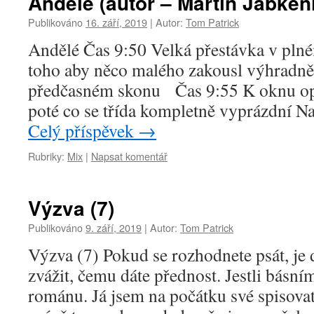
Andělé (autor – Martin Jabken
Publikováno
16. září, 2019
|
Autor:
Tom Patrick
Andělé Čas 9:50 Velká přestávka v pln
toho aby něco malého zakousl výhradně
předčasném skonu Čas 9:55 K oknu opa
poté co se třída kompletně vyprázdní N
Celý příspěvek
→
Rubriky:
Mix
|
Napsat komentář
Výzva (7)
Publikováno
9. září, 2019
|
Autor:
Tom Patrick
Výzva (7) Pokud se rozhodnete psát, je 
zvážit, čemu dáte přednost. Jestli básn
románu. Já jsem na počátku své spisovat