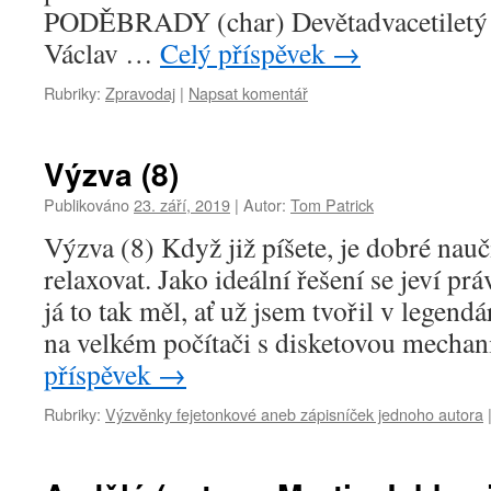
PODĚBRADY (char) Devětadvacetiletý s
Václav …
Celý příspěvek
→
Rubriky:
Zpravodaj
|
Napsat komentář
Výzva (8)
Publikováno
23. září, 2019
|
Autor:
Tom Patrick
Výzva (8) Když již píšete, je dobré nauči
relaxovat. Jako ideální řešení se jeví p
já to tak měl, ať už jsem tvořil v lege
na velkém počítači s disketovou mecha
příspěvek
→
Rubriky:
Výzvěnky fejetonkové aneb zápisníček jednoho autora