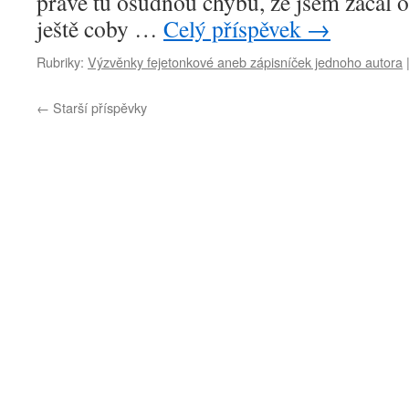
právě tu osudnou chybu, že jsem začal
ještě coby …
Celý příspěvek
→
Rubriky:
Výzvěnky fejetonkové aneb zápisníček jednoho autora
←
Starší příspěvky