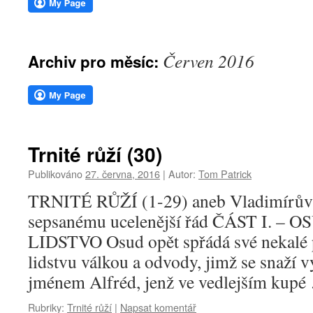
webu
Červen 2016
Archiv pro měsíc:
Trnité růží (30)
Publikováno
27. června, 2016
|
Autor:
Tom Patrick
TRNITÉ RŮŽÍ (1-29) aneb Vladimírův
sepsanému ucelenější řád ČÁST I. –
LIDSTVO Osud opět spřádá své nekalé 
lidstvu válkou a odvody, jimž se snaží 
jménem Alfréd, jenž ve vedlejším kup
Rubriky:
Trnité růží
|
Napsat komentář