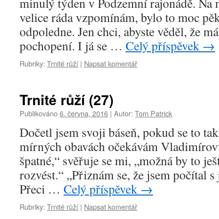
minulý týden v Podzemní rajonádě. Na n
velice ráda vzpomínám, bylo to moc pěk
odpoledne. Jen chci, abyste věděl, že 
pochopení. I já se …
Celý příspěvek
→
Rubriky:
Trnité růží
|
Napsat komentář
Trnité růží (27)
Publikováno
6. června, 2016
|
Autor:
Tom Patrick
Dočetl jsem svoji báseň, pokud se to tak
mírných obavách očekávám Vladimírovu
špatné,“ svěřuje se mi, „možná by to ješ
rozvést.“ „Přiznám se, že jsem počítal s
Přeci …
Celý příspěvek
→
Rubriky:
Trnité růží
|
Napsat komentář