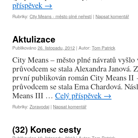
příspěvek
→
Rubriky:
City Means - město plné neřestí
|
Napsat komentář
Aktulizace
Publikováno
26. listopadu, 2012
|
Autor:
Tom Patrick
City Means – město plné návratů vyšlo 
průvodcem se stala Alexandra Janová. Z
první publikován román City Means II 
průvodcem se stala Ema Chardová. Nás
Means III …
Celý příspěvek
→
Rubriky:
Zpravodaj
|
Napsat komentář
(32) Konec cesty
Publikováno
19. listopadu, 2012
|
Autor:
Tom Patrick