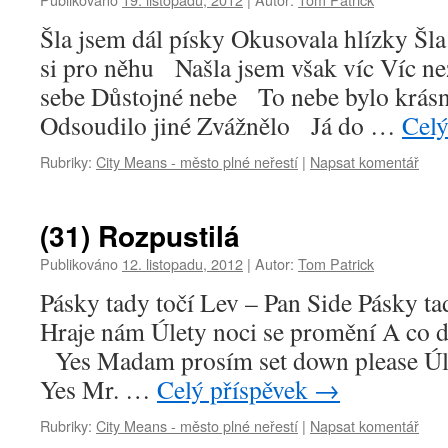
Šla jsem dál písky Okusovala hlízky Šla
si pro něhu Našla jsem však víc Víc ne
sebe Důstojné nebe To nebe bylo krás
Odsoudilo jiné Zvážnělo Já do …
Celý
Rubriky:
City Means - město plné neřestí
|
Napsat komentář
(31) Rozpustilá
Publikováno
12. listopadu, 2012
|
Autor:
Tom Patrick
Pásky tady točí Lev – Pan Side Pásky ta
Hraje nám Úlety noci se promění A co dá
Yes Madam prosím set down please Úle
Yes Mr. …
Celý příspěvek
→
Rubriky:
City Means - město plné neřestí
|
Napsat komentář