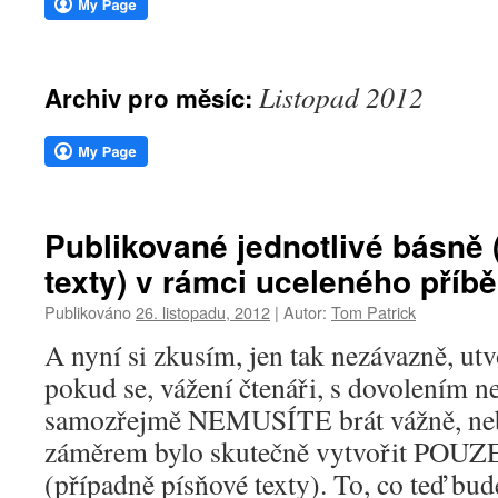
webu
Listopad 2012
Archiv pro měsíc:
Publikované jednotlivé básně 
texty) v rámci uceleného příbě
Publikováno
26. listopadu, 2012
|
Autor:
Tom Patrick
A nyní si zkusím, jen tak nezávazně, utv
pokud se, vážení čtenáři, s dovolením n
samozřejmě NEMUSÍTE brát vážně, ne
záměrem bylo skutečně vytvořit POUZ
(případně písňové texty). To, co teď b