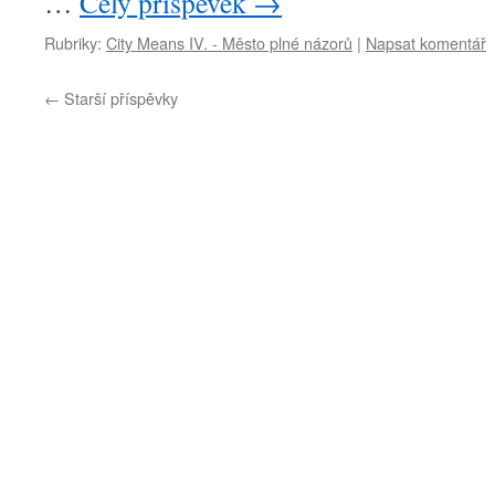
…
Celý příspěvek
→
Rubriky:
City Means IV. - Město plné názorů
|
Napsat komentář
←
Starší příspěvky