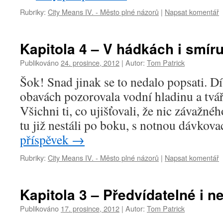
Rubriky:
City Means IV. - Město plné názorů
|
Napsat komentář
Kapitola 4 – V hádkách i smír
Publikováno
24. prosince, 2012
|
Autor:
Tom Patrick
Šok! Snad jinak se to nedalo popsati. Dí
obavách pozorovala vodní hladinu a tváři
Všichni ti, co ujišťovali, že nic závažné
tu již nestáli po boku, s notnou dávkov
příspěvek
→
Rubriky:
City Means IV. - Město plné názorů
|
Napsat komentář
Kapitola 3 – Předvídatelné i n
Publikováno
17. prosince, 2012
|
Autor:
Tom Patrick