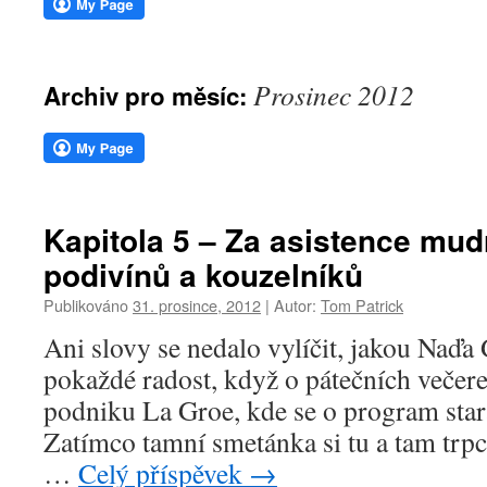
webu
Prosinec 2012
Archiv pro měsíc:
Kapitola 5 – Za asistence mud
podivínů a kouzelníků
Publikováno
31. prosince, 2012
|
Autor:
Tom Patrick
Ani slovy se nedalo vylíčit, jakou Naďa
pokaždé radost, když o pátečních večere
podniku La Groe, kde se o program stara
Zatímco tamní smetánka si tu a tam trpce
…
Celý příspěvek
→