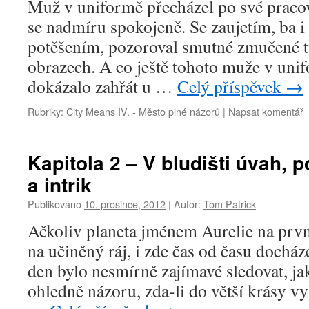
Muž v uniformě přecházel po své pracov
se nadmíru spokojeně. Se zaujetím, ba 
potěšením, pozoroval smutné zmučené tv
obrazech. A co ještě tohoto muže v uni
dokázalo zahřát u …
Celý příspěvek
→
Rubriky:
City Means IV. - Město plné názorů
|
Napsat komentář
Kapitola 2 – V bludišti úvah, 
a intrik
Publikováno
10. prosince, 2012
|
Autor:
Tom Patrick
Ačkoliv planeta jménem Aurelie na prv
na učiněný ráj, i zde čas od času dochá
den bylo nesmírně zajímavé sledovat, ja
ohledně názoru, zda-li do větší krásy v