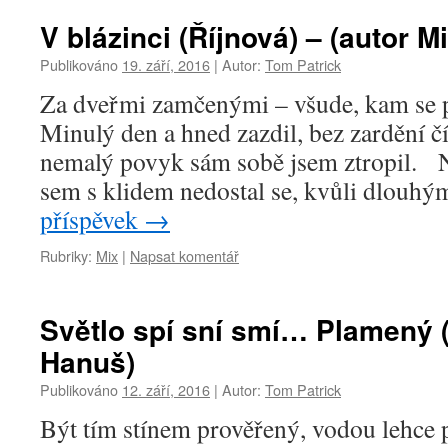
V blázinci (Říjnová) – (autor 
Publikováno
19. září, 2016
|
Autor:
Tom Patrick
Za dveřmi zamčenými – všude, kam se
Minulý den a hned zazdil, bez zardění čí
nemalý povyk sám sobě jsem ztropil. Na
sem s klidem nedostal se, kvůli dlou
příspěvek
→
Rubriky:
Mix
|
Napsat komentář
Světlo spí sní smí… Plamený (
Hanuš)
Publikováno
12. září, 2016
|
Autor:
Tom Patrick
Být tím stínem prověřený, vodou lehce 