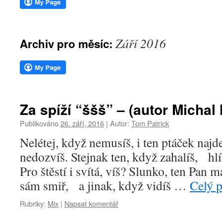
webu
Září 2016
Archiv pro měsíc:
Za spíží “ššš” – (autor Michal
Publikováno
26. září, 2016
|
Autor:
Tom Patrick
Nelétej, když nemusíš, i ten ptáček najd
nedozvíš. Stejnak ten, když zahalíš, hl
Pro štěstí i svítá, víš? Slunko, ten Pan m
sám smiř, a jinak, když vidíš …
Celý 
Rubriky:
Mix
|
Napsat komentář