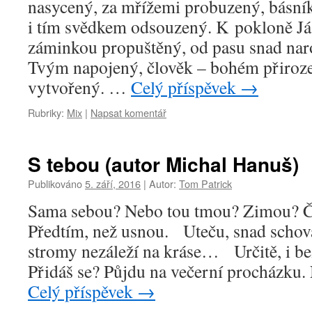
nasycený, za mřížemi probuzený, básník
i tím svědkem odsouzený. K pokloně Já
záminkou propuštěný, od pasu snad na
Tvým napojený, člověk – bohém přiroz
vytvořený. …
Celý příspěvek
→
Rubriky:
Mix
|
Napsat komentář
S tebou (autor Michal Hanuš)
Publikováno
5. září, 2016
|
Autor:
Tom Patrick
Sama sebou? Nebo tou tmou? Zimou? Č
Předtím, než usnou. Uteču, snad scho
stromy nezáleží na kráse… Určitě, i be
Přidáš se? Půjdu na večerní procházku.
Celý příspěvek
→