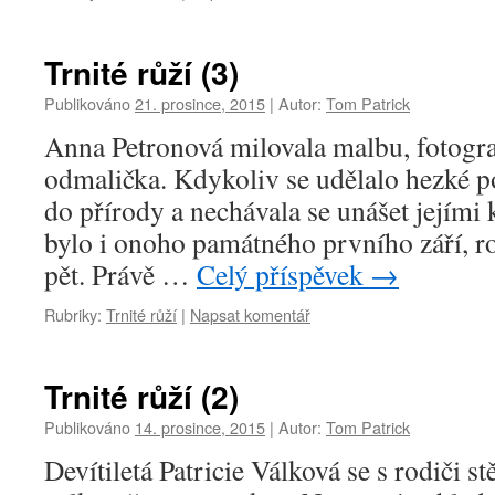
Trnité růží (3)
Publikováno
21. prosince, 2015
|
Autor:
Tom Patrick
Anna Petronová milovala malbu, fotograf
odmalička. Kdykoliv se udělalo hezké po
do přírody a nechávala se unášet jejími
bylo i onoho památného prvního září, ro
pět. Právě …
Celý příspěvek
→
Rubriky:
Trnité růží
|
Napsat komentář
Trnité růží (2)
Publikováno
14. prosince, 2015
|
Autor:
Tom Patrick
Devítiletá Patricie Válková se s rodiči s