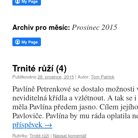
webu
Prosinec 2015
Archiv pro měsíc:
Trnité růží (4)
Publikováno
28. prosince, 2015
|
Autor:
Tom Patrick
Pavlíně Petrenkové se dostalo možnosti v
neviditelná křídla a vzlétnout. A tak se 
měla Pavlína předem jasno. Cílem jejího
Pavloviče. Pavlína by mu ráda oplatila 
příspěvek
→
Rubriky:
Trnité růží
|
Napsat komentář