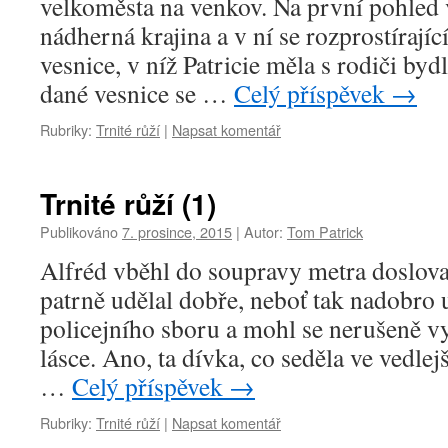
velkoměsta na venkov. Na první pohled 
nádherná krajina a v ní se rozprostírají
vesnice, v níž Patricie měla s rodiči byd
dané vesnice se …
Celý příspěvek
→
Rubriky:
Trnité růží
|
Napsat komentář
Trnité růží (1)
Publikováno
7. prosince, 2015
|
Autor:
Tom Patrick
Alfréd vběhl do soupravy metra doslova 
patrně udělal dobře, neboť tak nadobro 
policejního sboru a mohl se nerušeně vy
lásce. Ano, ta dívka, co seděla ve vedlej
…
Celý příspěvek
→
Rubriky:
Trnité růží
|
Napsat komentář