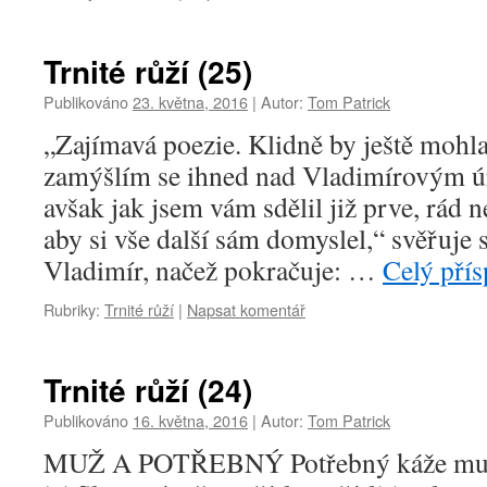
Trnité růží (25)
Publikováno
23. května, 2016
|
Autor:
Tom Patrick
„Zajímavá poezie. Klidně by ještě mohla
zamýšlím se ihned nad Vladimírovým ú
avšak jak jsem vám sdělil již prve, rád 
aby si vše další sám domyslel,“ svěřuje 
Vladimír, načež pokračuje: …
Celý pří
Rubriky:
Trnité růží
|
Napsat komentář
Trnité růží (24)
Publikováno
16. května, 2016
|
Autor:
Tom Patrick
MUŽ A POTŘEBNÝ Potřebný káže muži: