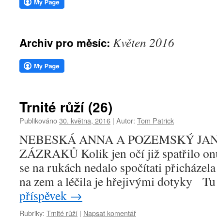
webu
Květen 2016
Archiv pro měsíc:
Trnité růží (26)
Publikováno
30. května, 2016
|
Autor:
Tom Patrick
NEBESKÁ ANNA A POZEMSKÝ JAN
ZÁZRAKŮ Kolik jen očí již spatřilo on
se na rukách nedalo spočítati přicháze
na zem a léčila je hřejivými dotyky T
příspěvek
→
Rubriky:
Trnité růží
|
Napsat komentář