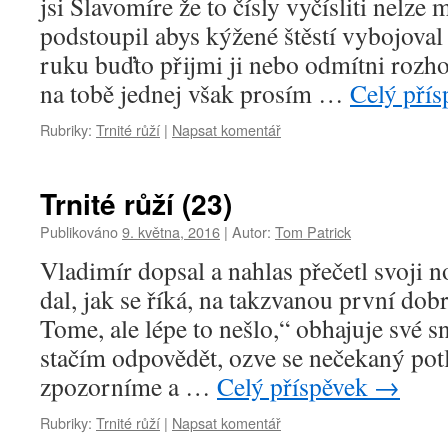
jsi Slavomíre že to čísly vyčísliti nelz
podstoupil abys kýžené štěstí vybojo
ruku buďto přijmi ji nebo odmítni rozh
na tobě jednej však prosím …
Celý pří
Rubriky:
Trnité růží
|
Napsat komentář
Trnité růží (23)
Publikováno
9. května, 2016
|
Autor:
Tom Patrick
Vladimír dopsal a nahlas přečetl svoji 
dal, jak se říká, na takzvanou první do
Tome, ale lépe to nešlo,“ obhajuje své 
stačím odpovědět, ozve se nečekaný pot
zpozorníme a …
Celý příspěvek
→
Rubriky:
Trnité růží
|
Napsat komentář