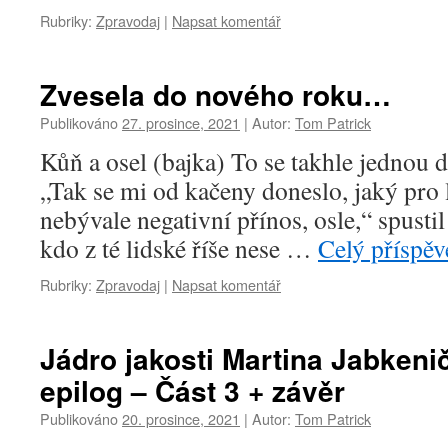
Rubriky:
Zpravodaj
|
Napsat komentář
Zvesela do nového roku…
Publikováno
27. prosince, 2021
|
Autor:
Tom Patrick
Kůň a osel (bajka) To se takhle jednou da
„Tak se mi od kačeny doneslo, jaký pro 
nebývale negativní přínos, osle,“ spusti
kdo z té lidské říše nese …
Celý příspě
Rubriky:
Zpravodaj
|
Napsat komentář
Jádro jakosti Martina Jabkeni
epilog – Část 3 + závěr
Publikováno
20. prosince, 2021
|
Autor:
Tom Patrick