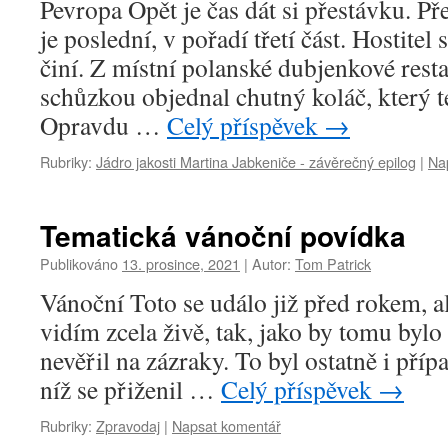
Pevropa Opět je čas dát si přestávku. 
je poslední, v pořadí třetí část. Hostite
činí. Z místní polanské dubjenkové resta
schůzkou objednal chutný koláč, který t
Opravdu …
Celý příspěvek
→
Rubriky:
Jádro jakosti Martina Jabkeniče - závěrečný epilog
|
Na
Tematická vánoční povídka
Publikováno
13. prosince, 2021
|
Autor:
Tom Patrick
Vánoční Toto se událo již před rokem, al
vidím zcela živě, tak, jako by tomu byl
nevěřil na zázraky. To byl ostatně i příp
níž se přiženil …
Celý příspěvek
→
Rubriky:
Zpravodaj
|
Napsat komentář