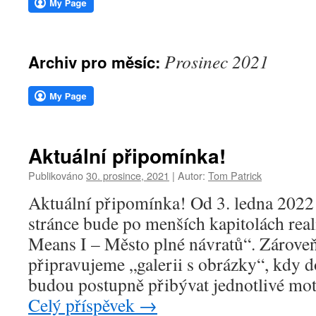
webu
Prosinec 2021
Archiv pro měsíc:
Aktuální připomínka!
Publikováno
30. prosince, 2021
|
Autor:
Tom Patrick
Aktuální připomínka! Od 3. ledna 2022 
stránce bude po menších kapitolách rea
Means I – Město plné návratů“. Zároveň
připravujeme „galerii s obrázky“, kdy 
budou postupně přibývat jednotlivé mo
Celý příspěvek
→