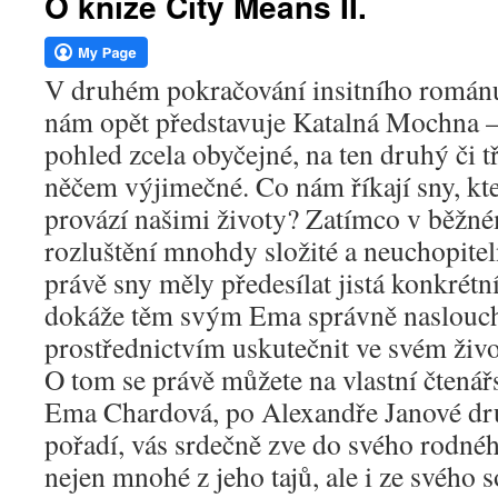
O knize City Means II.
webu
V druhém pokračování insitního románu
nám opět představuje Katalná Mochna –
pohled zcela obyčejné, na ten druhý či tř
něčem výjimečné. Co nám říkají sny, kt
provází našimi životy? Zatímco v běžném
rozluštění mnohdy složité a neuchopitel
právě sny měly předesílat jistá konkrét
dokáže těm svým Ema správně nasloucha
prostřednictvím uskutečnit ve svém živ
O tom se právě můžete na vlastní čtenářs
Ema Chardová, po Alexandře Janové d
pořadí, vás srdečně zve do svého rodné
nejen mnohé z jeho tajů, ale i ze svého 