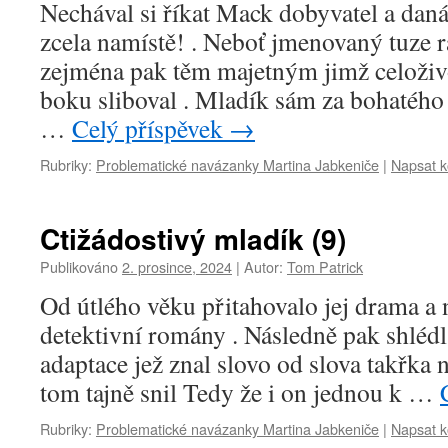
Nechával si říkat Mack dobyvatel a daná
zcela namístě! . Neboť jmenovaný tuze 
zejména pak těm majetným jimž celoživ
boku sliboval . Mladík sám za bohatého 
…
Celý příspěvek
→
Rubriky:
Problematické navázanky Martina Jabkeniče
|
Napsat 
Ctižádostivý mladík (9)
Publikováno
2. prosince, 2024
|
Autor:
Tom Patrick
Od útlého věku přitahovalo jej drama a n
detektivní romány . Následně pak shlédl
adaptace jež znal slovo od slova takřka 
tom tajně snil Tedy že i on jednou k …
Rubriky:
Problematické navázanky Martina Jabkeniče
|
Napsat 