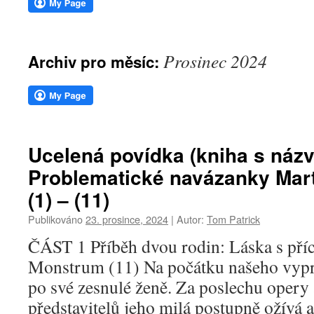
webu
Prosinec 2024
Archiv pro měsíc:
Ucelená povídka (kniha s náz
Problematické navázanky Mart
(1) – (11)
Publikováno
23. prosince, 2024
|
Autor:
Tom Patrick
ČÁST 1 Příběh dvou rodin: Láska s příc
Monstrum (11) Na počátku našeho vyprá
po své zesnulé ženě. Za poslechu opery
představitelů jeho milá postupně ožívá a