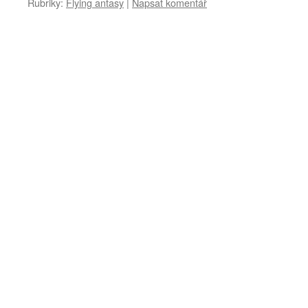
Rubriky:
Flying antasy
|
Napsat komentář