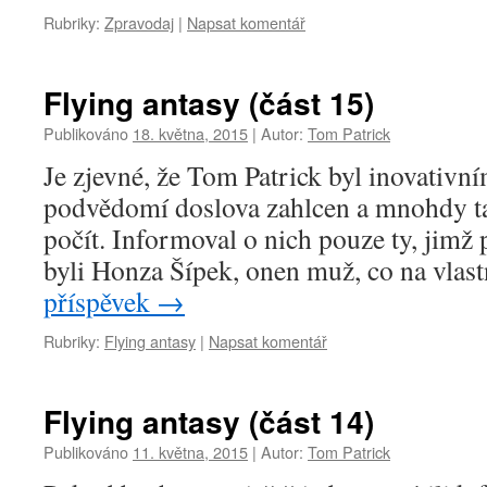
Rubriky:
Zpravodaj
|
Napsat komentář
Flying antasy (část 15)
Publikováno
18. května, 2015
|
Autor:
Tom Patrick
Je zjevné, že Tom Patrick byl inovativn
podvědomí doslova zahlcen a mnohdy tak
počít. Informoval o nich pouze ty, jimž 
byli Honza Šípek, onen muž, co na vla
příspěvek
→
Rubriky:
Flying antasy
|
Napsat komentář
Flying antasy (část 14)
Publikováno
11. května, 2015
|
Autor:
Tom Patrick