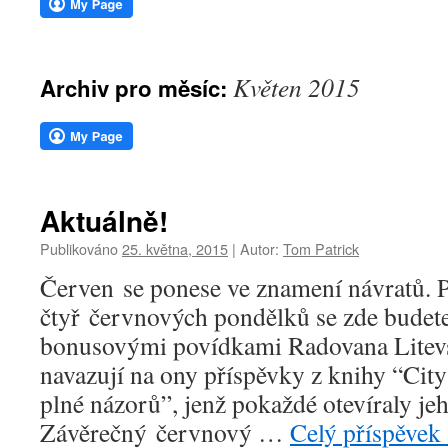
webu
Květen 2015
Archiv pro měsíc:
Aktuálně!
Publikováno
25. května, 2015
|
Autor:
Tom Patrick
Červen se ponese ve znamení návratů. 
čtyř červnových pondělků se zde budete
bonusovými povídkami Radovana Litevs
navazují na ony příspěvky z knihy “Cit
plné názorů”, jenž pokaždé otevíraly jeh
Závěrečný červnový …
Celý příspěvek