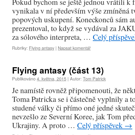
Pokud bychom se ještě jednou vrátili k f
vynikala v ní především výše zmíněná t
popových uskupení. Koneckonců sám au
prezentoval, to když se vydával za 
za sólového interpreta, …
Celý příspěv
Rubriky:
Flying antasy
|
Napsat komentář
Flying antasy (část 13)
Publikováno
4. května, 2015
|
Autor:
Tom Patrick
Je namístě rovněž připomenouti, že něk
Toma Patricka se i částečně vyplnily a 
studené války či přímo oné jedné skuteč
nevzešlo ze Severní Koree, jak Tom před
Ukrajiny. A proto …
Celý příspěvek
→