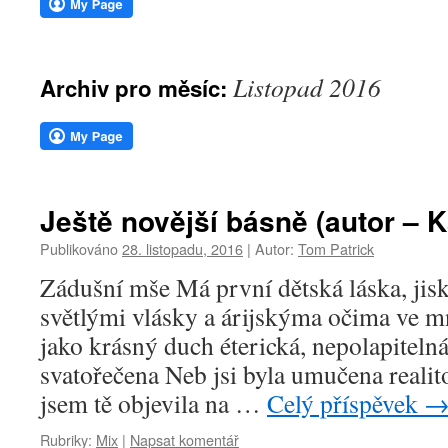
webu
Listopad 2016
Archiv pro měsíc:
Ještě novější básně (autor – 
Publikováno
28. listopadu, 2016
|
Autor:
Tom Patrick
Zádušní mše Má první dětská láska, jis
světlými vlásky a árijskýma očima ve mně
jako krásný duch éterická, nepolapiteln
svatořečena Neb jsi byla umučena reali
jsem tě objevila na …
Celý příspěvek
Rubriky:
Mix
|
Napsat komentář