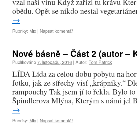
vzal naši vinu Když zařízl tu krávu Kte
obědu. Opět se nikdo nestal vegetariá
→
Rubriky:
Mix
|
Napsat komentář
Nové básně – Část 2 (autor – 
Publikováno
7. listopadu, 2016
|
Autor:
Tom Patrick
LÍDA Lída za celou dobu pobytu na hor
fotku, jak ze střechy visí „krápníky.“ D
rampouchy Tak jsem jí to řekla. Bylo to 
Špindlerova Mlýna, Kterým s námi jel
→
Rubriky:
Mix
|
Napsat komentář