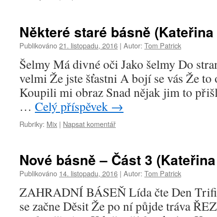
Některé staré básně (Kateřina
Publikováno
21. listopadu, 2016
|
Autor:
Tom Patrick
Šelmy Má divné oči Jako šelmy Do stran
velmi Že jste šťastni A bojí se vás Že t
Koupili mi obraz Snad nějak jim to přiš
…
Celý příspěvek
→
Rubriky:
Mix
|
Napsat komentář
Nové básně – Část 3 (Kateřina
Publikováno
14. listopadu, 2016
|
Autor:
Tom Patrick
ZAHRADNÍ BÁSEŇ Lída čte Den Trifi
se začne Děsit Že po ní půjde tráva ŘE