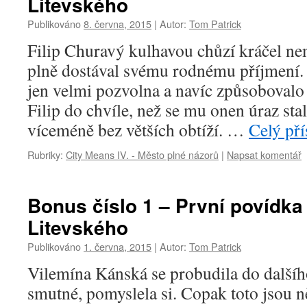
Litevského
Publikováno
8. června, 2015
|
Autor:
Tom Patrick
Filip Churavý kulhavou chůzí kráčel n
plně dostával svému rodnému příjmení. 
jen velmi pozvolna a navíc způsobovalo
Filip do chvíle, než se mu onen úraz sta
víceméně bez větších obtíží. …
Celý př
Rubriky:
City Means IV. - Město plné názorů
|
Napsat komentář
Bonus číslo 1 – První povídk
Litevského
Publikováno
1. června, 2015
|
Autor:
Tom Patrick
Vilemína Kánská se probudila do dalšíh
smutné, pomyslela si. Copak toto jsou n