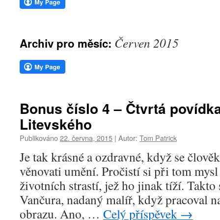
webu
Červen 2015
Archiv pro měsíc:
Bonus číslo 4 – Čtvrtá povíd
Litevského
Publikováno
22. června, 2015
|
Autor:
Tom Patrick
Je tak krásné a ozdravné, když se člov
věnovati umění. Pročistí si při tom mys
životních strastí, jež ho jinak tíží. Takt
Vančura, nadaný malíř, když pracoval n
obrazu. Ano, …
Celý příspěvek
→