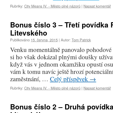
Rubriky:
City Means IV. - Město plné názorů
|
Napsat komentář
Bonus číslo 3 – Třetí povídka
Litevského
Publikováno
15. června, 2015
|
Autor:
Tom Patrick
Venku momentálně panovalo pohodové le
si ho však dokázal plnými doušky užívati
když vás v jednom okamžiku opustí osu
vám k tomu navíc ještě hrozí potenciální
zaměstnání, …
Celý příspěvek
→
Rubriky:
City Means IV. - Město plné názorů
|
Napsat komentář
Bonus číslo 2 – Druhá povídk