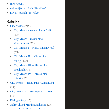
(bez názvu)
nejnovější, v pořadí “19 video”
nové, v pořadí “18 video”
Rubriky
City Means
(215)
City Means – město plné neřestí
(33)
City Means – město plné
všestranností
(52)
City Means I – Město plné návratů
(69)
City Means II. – Město plné
dialogů
(23)
City Means III. – Město plné
protikladů
(16)
City Means IV. – Město plné
názorů
(22)
City Means – město plné rozmanitostí
(14)
City Means V – Město plné zázraků
(17)
Flying antasy
(15)
Jádro jakosti Martina Jabkeniče
(27)
Jádro jakosti Martina Jabkeniče –