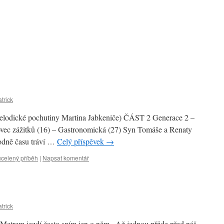
trick
elodické pochutiny Martina Jabkeniče) ČÁST 2 Generace 2 –
vec zážitků (16) – Gastronomická (27) Syn Tomáše a Renaty
hodně času tráví …
Celý příspěvek
→
 ucelený příběh
|
Napsat komentář
trick
ů Metrem jezdí často sním jen o něm . Až jednou přijde před náš