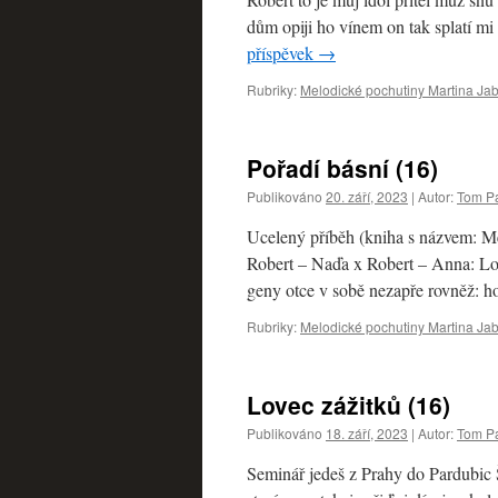
dům opiji ho vínem on tak splatí m
příspěvek
→
Rubriky:
Melodické pochutiny Martina Ja
Pořadí básní (16)
Publikováno
20. září, 2023
|
Autor:
Tom Pa
Ucelený příběh (kniha s názvem: M
Robert – Naďa x Robert – Anna: Lo
geny otce v sobě nezapře rovněž: 
Rubriky:
Melodické pochutiny Martina Jab
Lovec zážitků (16)
Publikováno
18. září, 2023
|
Autor:
Tom Pa
Seminář jedeš z Prahy do Pardubic Š