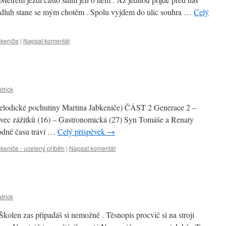
i dluh stane se mým chotěm . Spolu vyjdem do ulic souhra …
Celý
bkeniče
|
Napsat komentář
trick
elodické pochutiny Martina Jabkeniče) ČÁST 2 Generace 2 –
vec zážitků (16) – Gastronomická (27) Syn Tomáše a Renaty
hodně času tráví …
Celý příspěvek
→
keniče - ucelený příběh
|
Napsat komentář
trick
kolen zas připadáš si nemožně . Těsnopis procvič si na stroji