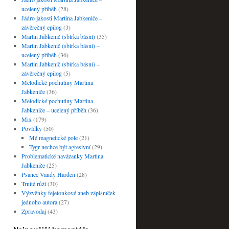
ucelený příběh
(28)
Jádro jakosti Martina Jabkeniče –
závěrečný epilog
(3)
Martin Jabkenič (sbírka básní)
(35)
Martin Jabkenič (sbírka básní) –
ucelený příběh
(36)
Martin Jabkenič (sbírka básní) –
závěrečný epilog
(5)
Melodické pochutiny Martina
Jabkeniče
(36)
Melodické pochutiny Martina
Jabkeniče – ucelený příběh
(36)
Mix
(179)
Povídky
(50)
Mé magnetické pole
(21)
Tygr nechce být agresivní
(29)
Problematické navázanky Martina
Jabkeniče
(25)
Psanec Vandy Harden
(28)
Trnité růží
(30)
Výzvěnky fejetonkové aneb zápisníček
jednoho autora
(27)
Zpravodaj
(43)