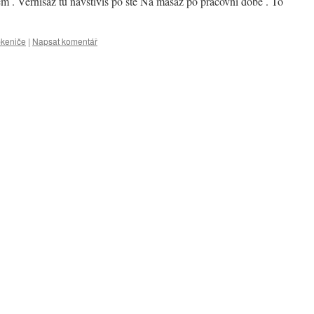
lem . Vernisáž tu navštívíš po sté Na masáž po pracovní době . To
bkeniče
|
Napsat komentář