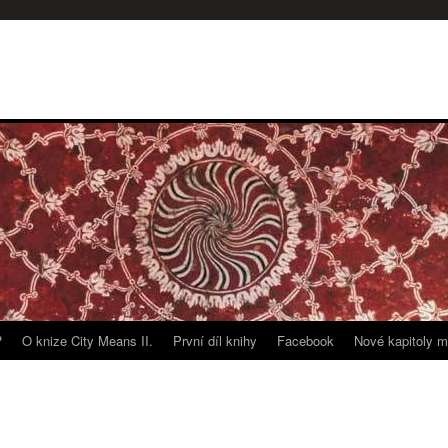
?
O knize City Means II.
První díl knihy
Facebook
Nové kapitoly m