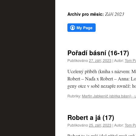
webu
Září 2023
Archiv pro měsíc:
Pořadí básní (16-17)
Publikováno
27. září, 2023
|
Autor:
Tom Pa
Ucelený příběh (kniha s názvem: M
Robert – Naďa x Robert – Anna: Lo
geny otce v sobě nezapře rovněž: 
Rubriky:
Martin Jabkenič (sbírka básní) -
Robert a já (17)
Publikováno
25. září, 2023
|
Autor:
Tom Pa
Robert to je můj idol přítel muž sn