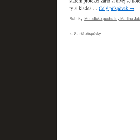
starém protekci zařiď si dívej se ko
ty si kladeš …
Celý příspěvek
→
Rubriky:
Melodické pochutiny Martina Ja
←
Starší příspěvky