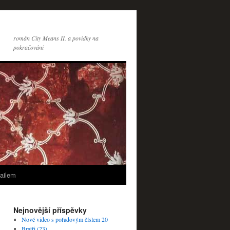
román City Means II. a povídky na
pokračování
ailem
Nejnovější příspěvky
Nové video s pořadovým číslem 20
Bratři (23)