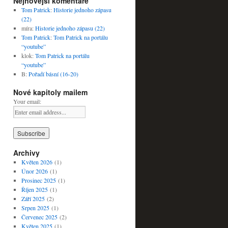
Nejnovější komentáře
Tom Patrick
:
Historie jednoho zápasu
(22)
míra
:
Historie jednoho zápasu (22)
Tom Patrick
:
Tom Patrick na portálu
“youtube”
klok
:
Tom Patrick na portálu
“youtube”
B
:
Pořadí básní (16-20)
Nové kapitoly mailem
Your email:
Archivy
Květen 2026
(1)
Únor 2026
(1)
Prosinec 2025
(1)
Říjen 2025
(1)
Září 2025
(2)
Srpen 2025
(1)
Červenec 2025
(2)
Květen 2025
(1)