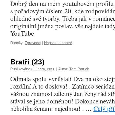
Dobrý den na mém youtubovém profilu 
s pořadovým číslem 20, kde zodpovídám
ohledně své tvorby. Třeba jak v románe
originální jména postav. vše najdete tad
YouTube
Rubriky:
Zpravodaj
|
Napsat komentář
Bratři (23)
Publikováno
6. února, 2026
|
Autor:
Tom Patrick
Odmala spolu vyrůstali Dva na oko stejn
rozdílní A to doslova! . Zatímco seriózn
vážnou známost záletný Jan ženy rád stř
stával se jeho doménou! Dokonce neváha
několika ženami najednou! . …
Celý př