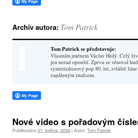
webu
Tom Patrick
Archiv autora:
Tom Patrick se představuje:
Vlastním jménem Václav Hrdý. Celý živo
jen nerad opouští. Zprvu se věnoval hu
syntetizátorový pop 80. let, zvláště žánr
zapáleným znalcem.
Nové video s pořadovým čísl
Publikováno
27. května, 2026
|
Autor:
Tom Patrick