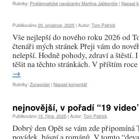
Rubriky:
Problematické navázanky Martina Jabkeniče
|
Napsat 
Publikováno
20. prosince, 2025
|
Autor:
Tom Patrick
Vše nejlepší do nového roku 2026 od T
čtenáři mých stránek Přeji vám do nové
nelepší. Hodně pohody, zdraví a štěstí. 
těšit na těchto stránkách. V příštím roc
→
Rubriky:
Zpravodaj
|
Napsat komentář
nejnovější, v pořadí “19 video
Publikováno
15. října, 2025
|
Autor:
Tom Patrick
Dobrý den Opět se vám zde připomíná T
povídek, básní a románů. V tomto “dev