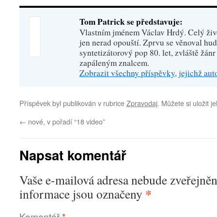
Tom Patrick se představuje:
Vlastním jménem Václav Hrdý. Celý živo
jen nerad opouští. Zprvu se věnoval hu
syntetizátorový pop 80. let, zvláště žánr
zapáleným znalcem.
Zobrazit všechny příspěvky, jejichž au
Příspěvek byl publikován v rubrice
Zpravodaj
. Můžete si uložit j
←
nové, v pořadí “18 video”
Napsat komentář
Vaše e-mailová adresa nebude zveřejněn
*
informace jsou označeny
Komentář
*