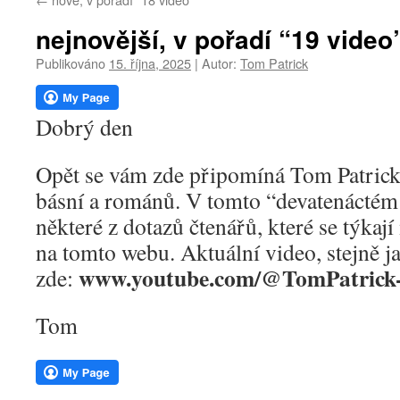
webu
nejnovější, v pořadí “19 video
Publikováno
15. října, 2025
|
Autor:
Tom Patrick
Dobrý den
Opět se vám zde připomíná Tom Patrick
básní a románů. V tomto “devatenácté
některé z dotazů čtenářů, které se týkají
na tomto webu. Aktuální video, stejně ja
www.youtube.com/@TomPatric
zde:
Tom