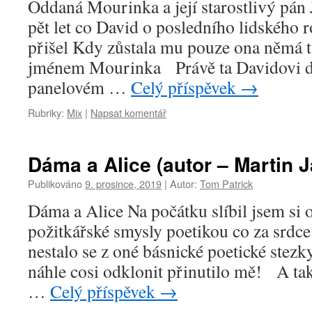
Oddaná Mourinka a její starostlivý pán 
pět let co David o posledního lidského 
přišel Kdy zůstala mu pouze ona němá t
jménem Mourinka Právě ta Davidovi dě
panelovém …
Celý příspěvek
→
Rubriky:
Mix
|
Napsat komentář
Dáma a Alice (autor – Martin 
Publikováno
9. prosince, 2019
|
Autor:
Tom Patrick
Dáma a Alice Na počátku slíbil jsem si
požitkářské smysly poetikou co za srdc
nestalo se z oné básnické poetické stez
náhle cosi odklonit přinutilo mě! A ta
…
Celý příspěvek
→