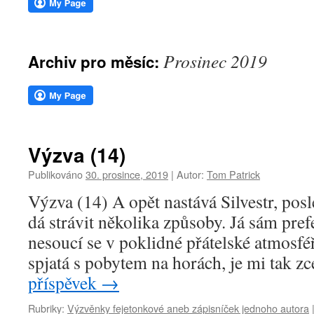
webu
Prosinec 2019
Archiv pro měsíc:
Výzva (14)
Publikováno
30. prosince, 2019
|
Autor:
Tom Patrick
Výzva (14) A opět nastává Silvestr, posl
dá strávit několika způsoby. Já sám pre
nesoucí se v poklidné přátelské atmosfé
spjatá s pobytem na horách, je mi tak zc
příspěvek
→
Rubriky:
Výzvěnky fejetonkové aneb zápisníček jednoho autora