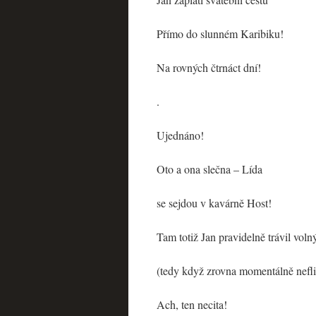
Přímo do slunném Karibiku!
Na rovných čtrnáct dní!
.
Ujednáno!
Oto a ona slečna – Lída
se sejdou v kavárně Host!
Tam totiž Jan pravidelně trávil voln
(tedy když zrovna momentálně neflir
Ach, ten necita!