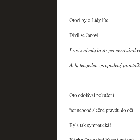
.
Otovi bylo Lídy líto
Divil se Janovi
Proč s ní můj bratr jen nenavázal 
Ach, ten jeden zpropadený proutník
.
Oto odolával pokušení
říct nebohé slečně pravdu do očí
Byla tak sympatická!
Kdyby Oto nebyl šťastně zadaný