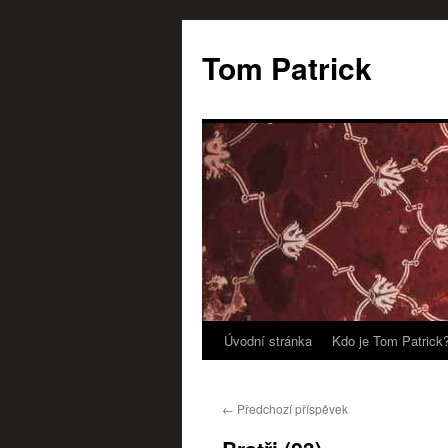
Tom Patrick
Úvodní stránka
Kdo je Tom Patrick
Přejít
k
←
Předchozí příspěvek
obsahu