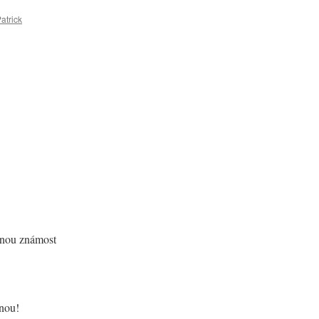
atrick
žnou známost
énou!