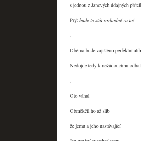
s jednou z Janových údajných příte
Prý:
bude to stát rozhodně za to!
.
Oběma bude zajištěno perfektní alib
Nedojde tedy k nežádoucímu odhal
.
Oto váhal
Obměkčil ho až slib
že jemu a jeho nastávající
Jan zaplatí svatební cestu