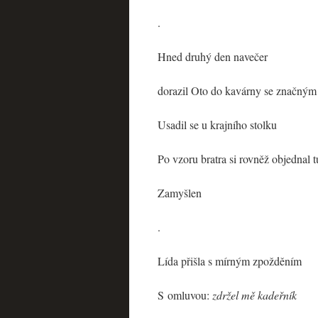
.
Hned druhý den navečer
dorazil Oto do kavárny se značným
Usadil se u krajního stolku
Po vzoru bratra si rovněž objednal 
Zamyšlen
.
Lída přišla s mírným zpožděním
S omluvou:
zdržel mě kadeřník