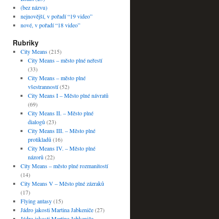
(bez názvu)
nejnovější, v pořadí “19 video”
nové, v pořadí “18 video”
Rubriky
City Means
(215)
City Means – město plné neřestí
(33)
City Means – město plné
všestranností
(52)
City Means I – Město plné návratů
(69)
City Means II. – Město plné
dialogů
(23)
City Means III. – Město plné
protikladů
(16)
City Means IV. – Město plné
názorů
(22)
City Means – město plné rozmanitostí
(14)
City Means V – Město plné zázraků
(17)
Flying antasy
(15)
Jádro jakosti Martina Jabkeniče
(27)
Jádro jakosti Martina Jabkeniče –