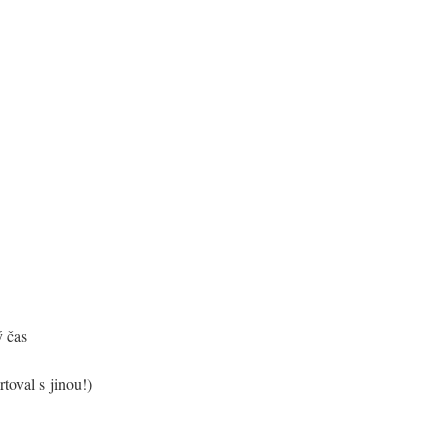
ý čas
toval s jinou!)