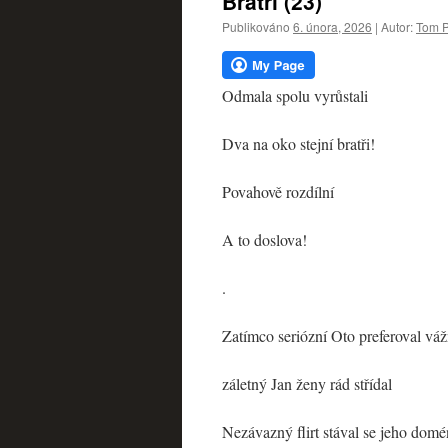
Bratři (23)
webu
Publikováno
6. února, 2026
|
Autor:
Tom P
Odmala spolu vyrůstali
Dva na oko stejní bratři!
Povahově rozdílní
A to doslova!
.
Zatímco seriózní Oto preferoval vá
záletný Jan ženy rád střídal
Nezávazný flirt stával se jeho dom