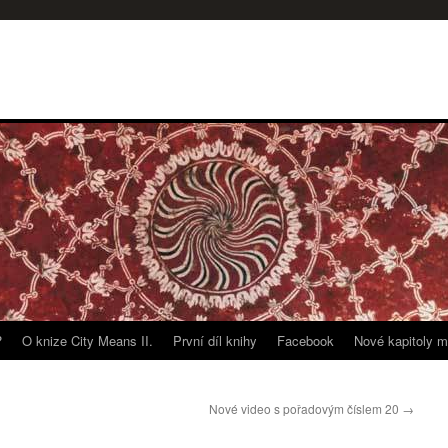
?
O knize City Means II.
První díl knihy
Facebook
Nové kapitoly m
Nové video s pořadovým číslem 20
→