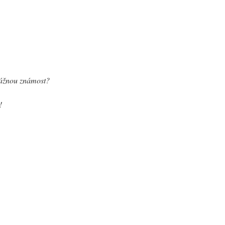
vážnou známost?
!