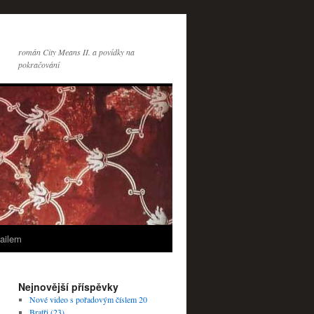
román City Means II. a povídky na
pokračování
ailem
Nejnovější příspěvky
Nové video s pořadovým číslem 20
Bratři (23)