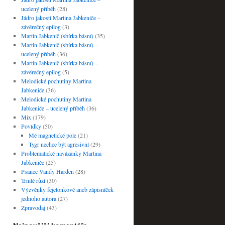
ucelený příběh
(28)
Jádro jakosti Martina Jabkeniče –
závěrečný epilog
(3)
Martin Jabkenič (sbírka básní)
(35)
Martin Jabkenič (sbírka básní) –
ucelený příběh
(36)
Martin Jabkenič (sbírka básní) –
závěrečný epilog
(5)
Melodické pochutiny Martina
Jabkeniče
(36)
Melodické pochutiny Martina
Jabkeniče – ucelený příběh
(36)
Mix
(179)
Povídky
(50)
Mé magnetické pole
(21)
Tygr nechce být agresivní
(29)
Problematické navázanky Martina
Jabkeniče
(25)
Psanec Vandy Harden
(28)
Trnité růží
(30)
Výzvěnky fejetonkové aneb zápisníček
jednoho autora
(27)
Zpravodaj
(43)