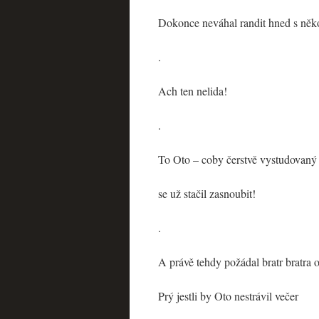
Dokonce neváhal randit hned s něk
.
Ach ten nelida!
.
To Oto – coby čerstvě vystudovaný
se už stačil zasnoubit!
.
A právě tehdy požádal bratr bratra o
Prý jestli by Oto nestrávil večer