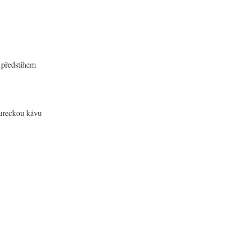
 předstihem
tureckou kávu