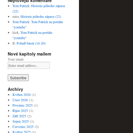
Nejnovější komentáře
Tom Patrick
:
Historie jednoho zápasu
(22)
míra
:
Historie jednoho zápasu (22)
Tom Patrick
:
Tom Patrick na portálu
“youtube”
klok
:
Tom Patrick na portálu
“youtube”
B
:
Pořadí básní (16-20)
Nové kapitoly mailem
Your email:
Archivy
Květen 2026
(1)
Únor 2026
(1)
Prosinec 2025
(1)
Říjen 2025
(1)
Září 2025
(2)
Srpen 2025
(1)
Červenec 2025
(2)
Květen 2025
(1)