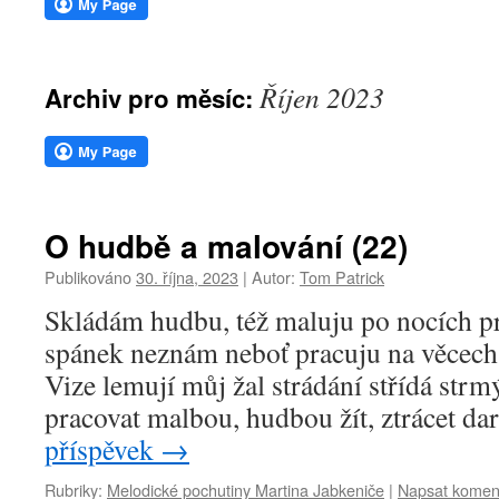
webu
Říjen 2023
Archiv pro měsíc:
O hudbě a malování (22)
Publikováno
30. října, 2023
|
Autor:
Tom Patrick
Skládám hudbu, též maluju po nocích p
spánek neznám neboť pracuju na věcech 
Vize lemují můj žal strádání střídá strm
pracovat malbou, hudbou žít, ztrácet 
příspěvek
→
Rubriky:
Melodické pochutiny Martina Jabkeniče
|
Napsat komen