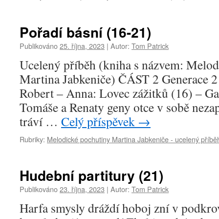
Pořadí básní (16-21)
Publikováno
25. října, 2023
|
Autor:
Tom Patrick
Ucelený příběh (kniha s názvem: Melod
Martina Jabkeniče) ČÁST 2 Generace 2
Robert – Anna: Lovec zážitků (16) – G
Tomáše a Renaty geny otce v sobě neza
tráví …
Celý příspěvek
→
Rubriky:
Melodické pochutiny Martina Jabkeniče - ucelený příbě
Hudební partitury (21)
Publikováno
23. října, 2023
|
Autor:
Tom Patrick
Harfa smysly dráždí hoboj zní v podkrov