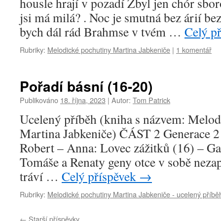
housle hrají v pozadí Zbyl jen chór sbor
jsi má milá? . Noc je smutná bez árií be
bych dál rád Brahmse v tvém …
Celý p
Rubriky:
Melodické pochutiny Martina Jabkeniče
|
1 komentář
Pořadí básní (16-20)
Publikováno
18. října, 2023
|
Autor:
Tom Patrick
Ucelený příběh (kniha s názvem: Melod
Martina Jabkeniče) ČÁST 2 Generace 2
Robert – Anna: Lovec zážitků (16) – G
Tomáše a Renaty geny otce v sobě neza
tráví …
Celý příspěvek
→
Rubriky:
Melodické pochutiny Martina Jabkeniče - ucelený příbě
←
Starší příspěvky