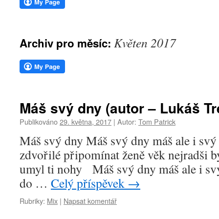
webu
Květen 2017
Archiv pro měsíc:
Máš svý dny (autor – Lukáš Tr
Publikováno
29. května, 2017
|
Autor:
Tom Patrick
Máš svý dny Máš svý dny máš ale i svý
zdvořilé připomínat ženě věk nejradši b
umyl ti nohy Máš svý dny máš ale i sv
do …
Celý příspěvek
→
Rubriky:
Mix
|
Napsat komentář