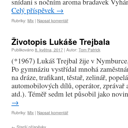
snídani s nočním aroma bradavek Vyh
Celý příspěvek
→
Rubriky:
Mix
|
Napsat komentář
Životopis Lukáše Trejbala
Publikováno
8. května, 2017
|
Autor:
Tom Patrick
(*1967) Lukáš Trejbal žije v Nymburce, 
Po gymnáziu vystřídal mnohá zaměstnání
na dráze, trafikant, těstař, zelinář, popel
automobilových dílů, operátor, zprávař 
atd.). Téměř sedm let působil jako nov
→
Rubriky:
Mix
|
Napsat komentář
←
Starší příspěvky