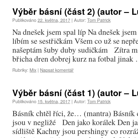
Výběr básní (část 2) (autor – L
Publikováno
22. května, 2017
|
Autor:
Tom Patrick
Na dnešek jsem spal líp Na dnešek jsem s
líbím se sestřičkám Všem co už se nepře
našeptám šuby duby sudičkám Zítra mi
břicha dren dobrej kurz na fotbal jina
Rubriky:
Mix
|
Napsat komentář
Výběr básní (část 1) (autor – L
Publikováno
15. května, 2017
|
Autor:
Tom Patrick
Básník chtěl říci, že… (mantra) Básník c
jsou v negližé Den jako korálek Den ja
sídliště Kachny jsou pershingy co roz