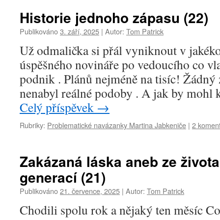
Historie jednoho zápasu (22)
Publikováno
3. září, 2025
|
Autor:
Tom Patrick
Už odmalička si přál vyniknout v jakéko
úspěšného novináře po vedoucího co vla
podnik . Plánů nejméně na tisíc! Žádný 
nenabyl reálné podoby . A jak by mohl
Celý příspěvek
→
Rubriky:
Problematické navázanky Martina Jabkeniče
|
2 komen
Zakázaná láska aneb ze života
generací (21)
Publikováno
21. července, 2025
|
Autor:
Tom Patrick
Chodili spolu rok a nějaký ten měsíc C