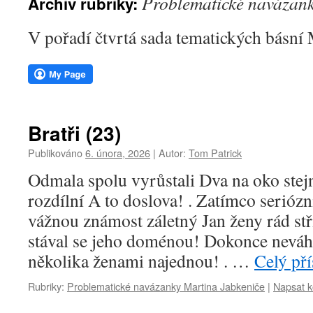
Problematické navázank
Archiv rubriky:
webu
V pořadí čtvrtá sada tematických básní 
Bratři (23)
Publikováno
6. února, 2026
|
Autor:
Tom Patrick
Odmala spolu vyrůstali Dva na oko stejn
rozdílní A to doslova! . Zatímco seriózn
vážnou známost záletný Jan ženy rád stř
stával se jeho doménou! Dokonce neváha
několika ženami najednou! . …
Celý př
Rubriky:
Problematické navázanky Martina Jabkeniče
|
Napsat 