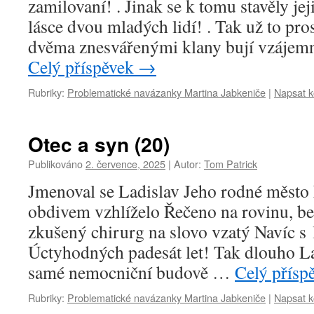
zamilovaní! . Jinak se k tomu stavěly je
lásce dvou mladých lidí! . Tak už to pr
dvěma znesvářenými klany bují vzájem
Celý příspěvek
→
Rubriky:
Problematické navázanky Martina Jabkeniče
|
Napsat 
Otec a syn (20)
Publikováno
2. července, 2025
|
Autor:
Tom Patrick
Jmenoval se Ladislav Jeho rodné měst
obdivem vzhlíželo Řečeno na rovinu, bez
zkušený chirurg na slovo vzatý Navíc s l
Úctyhodných padesát let! Tak dlouho La
samé nemocniční budově …
Celý přísp
Rubriky:
Problematické navázanky Martina Jabkeniče
|
Napsat 