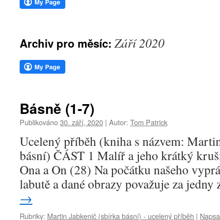
webu
Září 2020
Archiv pro měsíc:
Básně (1-7)
Publikováno
30. září, 2020
|
Autor:
Tom Patrick
Ucelený příběh (kniha s názvem: Martin
básní) ČÁST 1 Malíř a jeho krátký kruš
Ona a On (28) Na počátku našeho vypráv
labutě a dané obrazy považuje za jedny
→
Rubriky:
Martin Jabkenič (sbírka básní) - ucelený příběh
|
Napsa