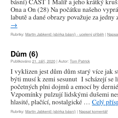
básní) ČÁST 1 Malíř a jeho krátký kruš
Ona a On (28) Na počátku našeho vypráv
labutě a dané obrazy považuje za jedny
→
Rubriky:
Martin Jabkenič (sbírka básní) - ucelený příběh
|
Napsa
Dům (6)
Publikováno
21. září, 2020
|
Autor:
Tom Patrick
I vyklizen jest dům dům starý více jak s
býti musí k zemi sesunut I scházejí se l
početných plni dojmů a emocí by dernié
Vzpomínky pulzují lidskými dušemi ne
hlasité, plačící, nostalgické …
Celý pří
Rubriky:
Martin Jabkenič (sbírka básní)
|
Napsat komentář