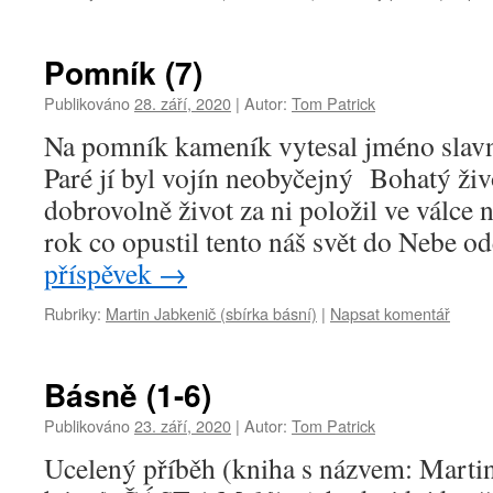
Pomník (7)
Publikováno
28. září, 2020
|
Autor:
Tom Patrick
Na pomník kameník vytesal jméno slavn
Paré jí byl vojín neobyčejný Bohatý život
dobrovolně život za ni položil ve válce
rok co opustil tento náš svět do Nebe o
příspěvek
→
Rubriky:
Martin Jabkenič (sbírka básní)
|
Napsat komentář
Básně (1-6)
Publikováno
23. září, 2020
|
Autor:
Tom Patrick
Ucelený příběh (kniha s názvem: Martin