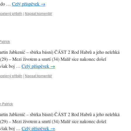
, do …
Celý příspěvek
→
 ucelený příběh
|
Napsat komentář
atrick
artin Jabkenič – sbírka básní) ČÁST 2 Rod Habrů a jeho nelehká
 (29) – Mezi životem a smrtí (34) Malíř sice nakonec došel
avšak boj …
Celý příspěvek
→
 ucelený příběh
|
Napsat komentář
 Patrick
artin Jabkenič – sbírka básní) ČÁST 2 Rod Habrů a jeho nelehká
 (29) – Mezi životem a smrtí (34) Malíř sice nakonec došel
avšak boj …
Celý příspěvek
→