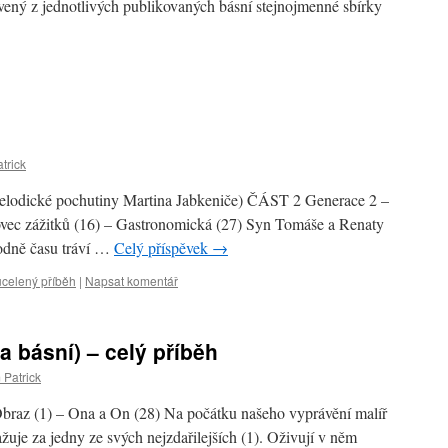
vený z jednotlivých publikovaných básní stejnojmenné sbírky
trick
elodické pochutiny Martina Jabkeniče) ČÁST 2 Generace 2 –
vec zážitků (16) – Gastronomická (27) Syn Tomáše a Renaty
hodně času tráví …
Celý příspěvek
→
 ucelený příběh
|
Napsat komentář
a básní) – celý příběh
 Patrick
 Obraz (1) – Ona a On (28) Na počátku našeho vyprávění malíř
žuje za jedny ze svých nejzdařilejších (1). Oživují v něm