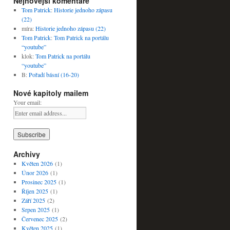
Nejnovější komentáře
Tom Patrick
:
Historie jednoho zápasu
(22)
míra
:
Historie jednoho zápasu (22)
Tom Patrick
:
Tom Patrick na portálu
“youtube”
klok
:
Tom Patrick na portálu
“youtube”
B
:
Pořadí básní (16-20)
Nové kapitoly mailem
Your email:
Archivy
Květen 2026
(1)
Únor 2026
(1)
Prosinec 2025
(1)
Říjen 2025
(1)
Září 2025
(2)
Srpen 2025
(1)
Červenec 2025
(2)
Květen 2025
(1)