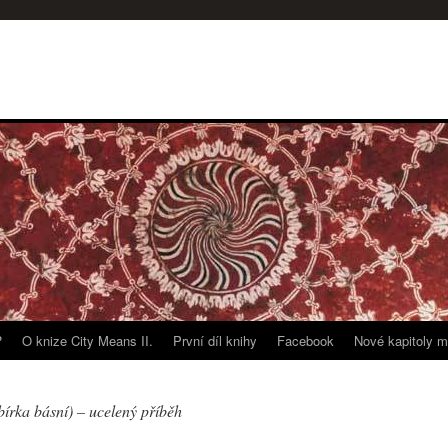
?
O knize City Means II.
První díl knihy
Facebook
Nové kapitoly m
bírka básní) – ucelený příběh