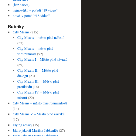
(bez názvu)
nejnovější, v pořadí “19 video”
nové, v pořadí “18 video”
Rubriky
City Means
(215)
City Means – město plné neřestí
(33)
City Means – město plné
všestranností
(52)
City Means I – Město plné návratů
(69)
City Means II. – Město plné
dialogů
(23)
City Means III. – Město plné
protikladů
(16)
City Means IV. – Město plné
názorů
(22)
City Means – město plné rozmanitostí
(14)
City Means V – Město plné zázraků
(17)
Flying antasy
(15)
Jádro jakosti Martina Jabkeniče
(27)
Jádro jakosti Martina Jabkeniče –