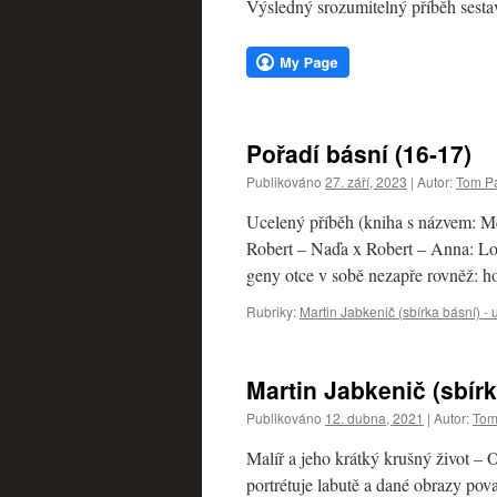
Výsledný srozumitelný příběh sesta
webu
Pořadí básní (16-17)
Publikováno
27. září, 2023
|
Autor:
Tom Pa
Ucelený příběh (kniha s názvem: M
Robert – Naďa x Robert – Anna: Lo
geny otce v sobě nezapře rovněž: 
Rubriky:
Martin Jabkenič (sbírka básní) -
Martin Jabkenič (sbírk
Publikováno
12. dubna, 2021
|
Autor:
Tom
Malíř a jeho krátký krušný život –
portrétuje labutě a dané obrazy pova