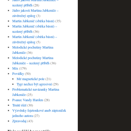
ucelený příběh
(28)
Jádro jakosti Martina Jabkeniče –
závěrečný epilog
(3)
Martin Jabkenič (sbírka básní)
(35)
Martin Jabkenič (sbírka básní) –
ucelený příběh
(36)
Martin Jabkenič (sbírka básní) –
závěrečný epilog
(5)
Melodické pochutiny Martina
Jabkeniče
(36)
Melodické pochutiny Martina
Jabkeniče – ucelený příběh
(36)
Mix
(179)
Povídky
(50)
Mé magnetické pole
(21)
Tygr nechce být agresivní
(29)
Problematické navázanky Martina
Jabkeniče
(25)
Psanec Vandy Harden
(28)
Trnité růží
(30)
Výzvěnky fejetonkové aneb zápisníček
jednoho autora
(27)
Zpravodaj
(43)