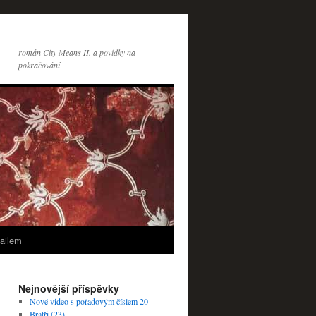
román City Means II. a povídky na
pokračování
ailem
Nejnovější příspěvky
Nové video s pořadovým číslem 20
Bratři (23)