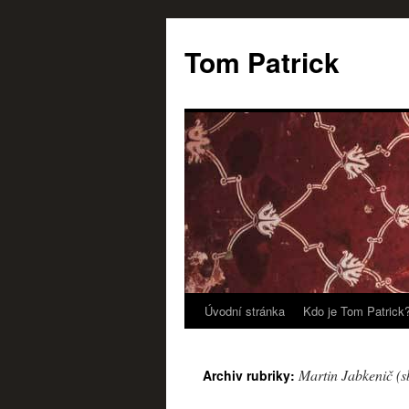
Tom Patrick
Úvodní stránka
Kdo je Tom Patrick
Přejít
k
Martin Jabkenič (s
Archiv rubriky:
obsahu