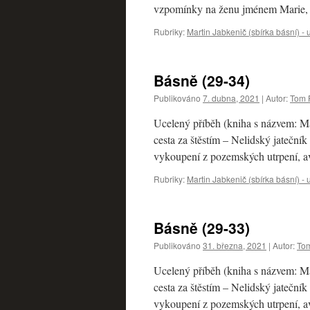
vzpomínky na ženu jménem Marie
Rubriky:
Martin Jabkenič (sbírka básní) -
Básně (29-34)
Publikováno
7. dubna, 2021
|
Autor:
Tom P
Ucelený příběh (kniha s názvem: M
cesta za štěstím – Nelidský jatečník
vykoupení z pozemských utrpení, 
Rubriky:
Martin Jabkenič (sbírka básní) -
Básně (29-33)
Publikováno
31. března, 2021
|
Autor:
Tom
Ucelený příběh (kniha s názvem: M
cesta za štěstím – Nelidský jatečník
vykoupení z pozemských utrpení, 