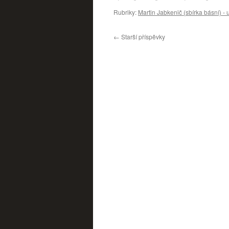
Rubriky:
Martin Jabkenič (sbírka básní) -
←
Starší příspěvky