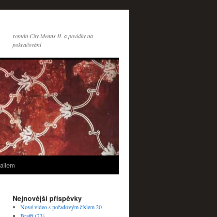
román City Means II. a povídky na
pokračování
ailem
Nejnovější příspěvky
Nové video s pořadovým číslem 20
Bratři (23)