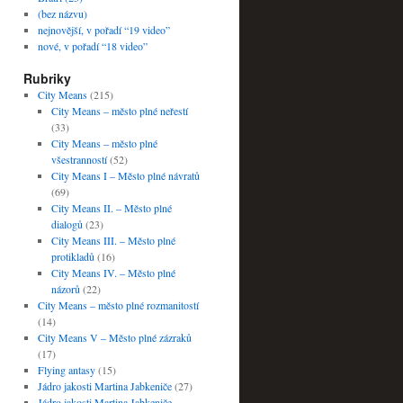
(bez názvu)
nejnovější, v pořadí “19 video”
nové, v pořadí “18 video”
Rubriky
City Means
(215)
City Means – město plné neřestí
(33)
City Means – město plné
všestranností
(52)
City Means I – Město plné návratů
(69)
City Means II. – Město plné
dialogů
(23)
City Means III. – Město plné
protikladů
(16)
City Means IV. – Město plné
názorů
(22)
City Means – město plné rozmanitostí
(14)
City Means V – Město plné zázraků
(17)
Flying antasy
(15)
Jádro jakosti Martina Jabkeniče
(27)
Jádro jakosti Martina Jabkeniče –