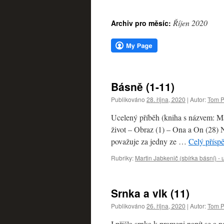
webu
Říjen 2020
Archiv pro měsíc:
Básně (1-11)
Publikováno
28. října, 2020
|
Autor:
Tom P
Ucelený příběh (kniha s názvem: Ma
život – Obraz (1) – Ona a On (28) 
považuje za jedny ze …
Celý přísp
Rubriky:
Martin Jabkenič (sbírka básní) -
Srnka a vlk (11)
Publikováno
26. října, 2020
|
Autor:
Tom P
I přišla srnka k prameni napít se a