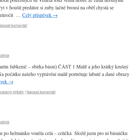
t v houští predátor si zuby lačně brousí na oběť chystá se
om zúročit …
Celý příspěvek
→
Napsat komentář
atrick
rtin Jabkenič – sbírka básní) ČÁST 1 Malíř a jeho krátký krušný
Na počátku našeho vyprávění malíř portrétuje labutě a dané obrazy
ěvek
→
 ucelený příběh
|
Napsat komentář
atrick
ku po heřmánku voněla celá – celičká Složil jsem pro ni básničku