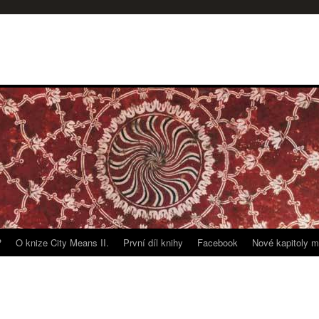
?
O knize City Means II.
První díl knihy
Facebook
Nové kapitoly m