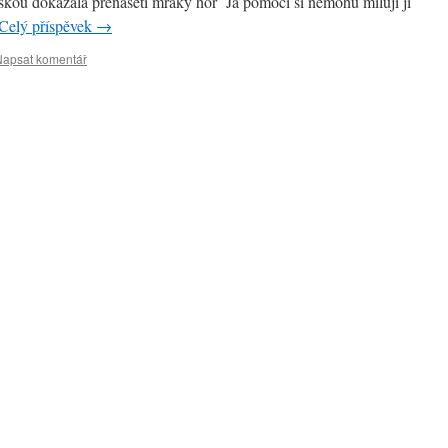
áskou dokázala přenášeti mraky hor Já pomoci si nemohu miluji ji
Celý příspěvek
→
Napsat komentář