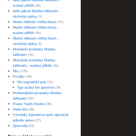
ucelený příběh
(28)
Jádro jakosti Martina Jabkeniče –
závěrečný epilog
(3)
Martin Jabkenič (sbírka básní)
(35)
Martin Jabkenič (sbírka básní) –
ucelený příběh
(36)
Martin Jabkenič (sbírka básní) –
závěrečný epilog
(5)
Melodické pochutiny Martina
Jabkeniče
(36)
Melodické pochutiny Martina
Jabkeniče – ucelený příběh
(36)
Mix
(179)
Povídky
(50)
Mé magnetické pole
(21)
Tygr nechce být agresivní
(29)
Problematické navázanky Martina
Jabkeniče
(25)
Psanec Vandy Harden
(28)
Trnité růží
(30)
Výzvěnky fejetonkové aneb zápisníček
jednoho autora
(27)
Zpravodaj
(43)