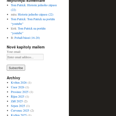
Nejnovější komentáře
Tom Patrick
:
Historie jednoho zápasu
(22)
míra
:
Historie jednoho zápasu (22)
Tom Patrick
:
Tom Patrick na portálu
“youtube”
klok
:
Tom Patrick na portálu
“youtube”
B
:
Pořadí básní (16-20)
Nové kapitoly mailem
Your email:
Archivy
Květen 2026
(1)
Únor 2026
(1)
Prosinec 2025
(1)
Říjen 2025
(1)
Září 2025
(2)
Srpen 2025
(1)
Červenec 2025
(2)
Květen 2025
(1)