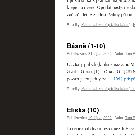
klepe na dveře Opodál neslyšně skry
zaútočit letité znalosti šelmy přit
Rubriky:
Martin Jabkenič (sbírka básní)
|
Básně (1-10)
Publikováno
21. října, 2020
|
Autor:
Tom P
Ucelený příběh (kniha s názvem: Ma
život – Obraz (1) – Ona a On (28) 
považuje za jedny ze …
Celý přísp
Rubriky:
Martin Jabkenič (sbírka básní) -
Eliška (10)
Publikováno
19. října, 2020
|
Autor:
Tom P
Já nepoznal dívku hezčí než-li Eliš