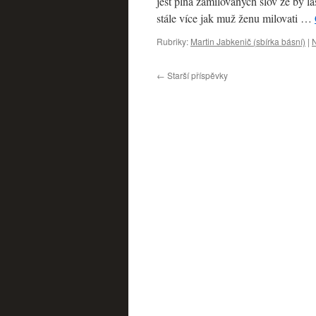
jest plná zamilovaných slov že by l
stále více jak muž ženu milovati …
Rubriky:
Martin Jabkenič (sbírka básní)
|
←
Starší příspěvky