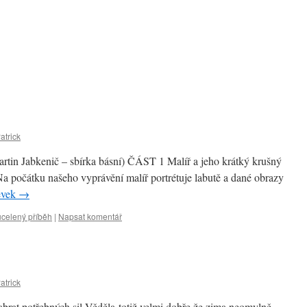
atrick
rtin Jabkenič – sbírka básní) ČÁST 1 Malíř a jeho krátký krušný
Na počátku našeho vyprávění malíř portrétuje labutě a dané obrazy
ěvek
→
 ucelený příběh
|
Napsat komentář
atrick
 nabrat potřebných sil Věděla totiž velmi dobře že zima neomylně