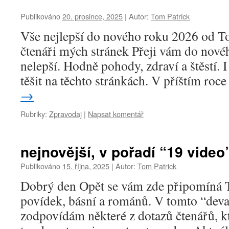
Publikováno
20. prosince, 2025
|
Autor:
Tom Patrick
Vše nejlepší do nového roku 2026 od T
čtenáři mých stránek Přeji vám do nové
nelepší. Hodně pohody, zdraví a štěstí. 
těšit na těchto stránkách. V příštím roc
→
Rubriky:
Zpravodaj
|
Napsat komentář
nejnovější, v pořadí “19 video
Publikováno
15. října, 2025
|
Autor:
Tom Patrick
Dobrý den Opět se vám zde připomíná T
povídek, básní a románů. V tomto “dev
zodpovídám některé z dotazů čtenářů, kt