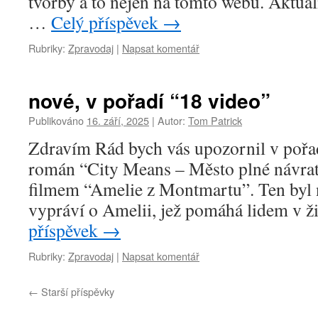
tvorby a to nejen na tomto webu. Aktuáln
…
Celý příspěvek
→
Rubriky:
Zpravodaj
|
Napsat komentář
nové, v pořadí “18 video”
Publikováno
16. září, 2025
|
Autor:
Tom Patrick
Zdravím Rád bych vás upozornil v pořad
román “City Means – Město plné návra
filmem “Amelie z Montmartu”. Ten byl 
vypráví o Amelii, jež pomáhá lidem v ž
příspěvek
→
Rubriky:
Zpravodaj
|
Napsat komentář
←
Starší příspěvky