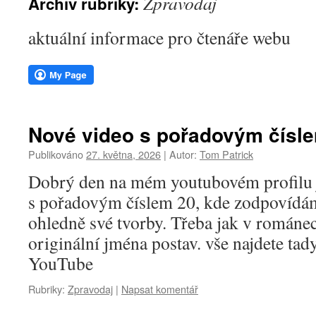
Zpravodaj
Archiv rubriky:
webu
aktuální informace pro čtenáře webu
Nové video s pořadovým čísl
Publikováno
27. května, 2026
|
Autor:
Tom Patrick
Dobrý den na mém youtubovém profilu 
s pořadovým číslem 20, kde zodpovídám
ohledně své tvorby. Třeba jak v románe
originální jména postav. vše najdete tad
YouTube
Rubriky:
Zpravodaj
|
Napsat komentář