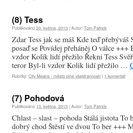
(8) Tess
Publikováno
20. května, 2013
|
Autor:
Tom Patrick
Zdar Tess jak se máš Kde teď přebýváš 
posaď se Povídej přeháněj O válce +++ By
vzdor Kolik lidí přežilo Řekni Tess Svěř
teror Byl-li vzdor Kolik lidí přežilo …
Rubriky:
City Means - město plné všestranností
|
1 komentář
(7) Pohodová
Publikováno
13. května, 2013
|
Autor:
Tom Patrick
Chlast – slast – pohoda Stálá jistota To
dobrý chod Štěstí ve dvou To ber +++ M