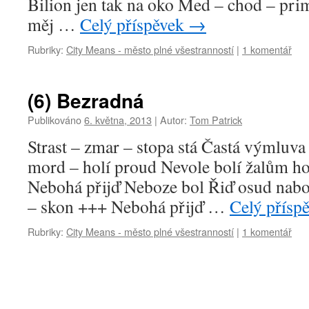
Bilion jen tak na oko Med – chod – pri
měj …
Celý příspěvek
→
Rubriky:
City Means - město plné všestranností
|
1 komentář
(6) Bezradná
Publikováno
6. května, 2013
|
Autor:
Tom Patrick
Strast – zmar – stopa stá Častá výmluv
mord – holí proud Nevole bolí žalům h
Nebohá přijď Neboze bol Řiď osud nabo
– skon +++ Nebohá přijď …
Celý přísp
Rubriky:
City Means - město plné všestranností
|
1 komentář