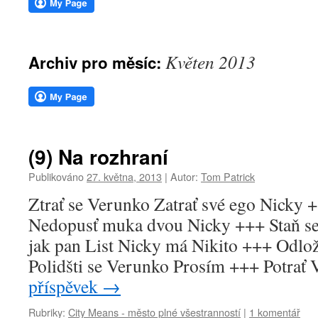
webu
Květen 2013
Archiv pro měsíc:
(9) Na rozhraní
Publikováno
27. května, 2013
|
Autor:
Tom Patrick
Ztrať se Verunko Zatrať své ego Nicky 
Nedopusť muka dvou Nicky +++ Staň se
jak pan List Nicky má Nikito +++ Odlož
Polidšti se Verunko Prosím +++ Potra
příspěvek
→
Rubriky:
City Means - město plné všestranností
|
1 komentář