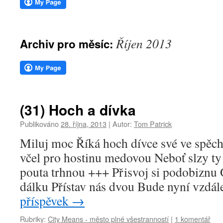
webu
Říjen 2013
Archiv pro měsíc:
(31) Hoch a dívka
Publikováno
28. října, 2013
|
Autor:
Tom Patrick
Miluj moc Říká hoch dívce své ve spěc
včel pro hostinu medovou Neboť slzy ty
pouta trhnou +++ Přisvoj si podobiznu
dálku Přístav nás dvou Bude nyní vzd
příspěvek
→
Rubriky:
City Means - město plné všestranností
|
1 komentář