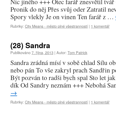
Nic jiného +++ Otec farář znesvětil tvá
Pronik do něj Přes svůj oder Zatratil ne
Spory vlekly Je on vinen Ten farář z …
Rubriky:
City Means - město plné všestranností
|
1 komentář
(28) Sandra
Publikováno
7. října, 2013
|
Autor:
Tom Patrick
Sandra zrádná mísí v sobě chlad Sílu 
nebo pán To vše zakryl prach Sandřin 
Být pozván to radši bych spal Sto let jak
dík Od Sandry neznám +++ Nebohá S
→
Rubriky:
City Means - město plné všestranností
|
1 komentář