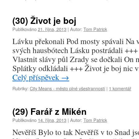
(30) Život je boj
Publikováno
21. října, 2013
|
Autor:
Tom Patrick
Lávku překonali Pod mosty spávali Na v
svých hausbótech Lásku postrádali +++ C
Vlastnit slávy půl Zrady se dočkali On n
Splátky odkládali +++ Život je boj nic 
Celý příspěvek
→
Rubriky:
City Means - město plné všestranností
|
1 komentář
(29) Farář z Mikén
Publikováno
14. října, 2013
|
Autor:
Tom Patrick
Nevěříš Bylo to tak Nevěříš v to Snad js