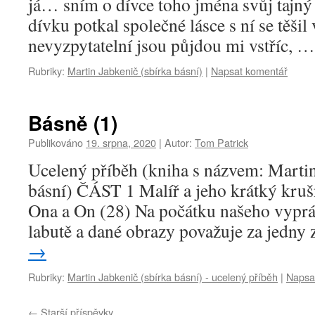
já… sním o dívce toho jména svůj tajný
dívku potkal společné lásce s ní se těšil
nevyzpytatelní jsou půjdou mi vstříc, 
Rubriky:
Martin Jabkenič (sbírka básní)
|
Napsat komentář
Básně (1)
Publikováno
19. srpna, 2020
|
Autor:
Tom Patrick
Ucelený příběh (kniha s názvem: Martin
básní) ČÁST 1 Malíř a jeho krátký kruš
Ona a On (28) Na počátku našeho vypráv
labutě a dané obrazy považuje za jedny
→
Rubriky:
Martin Jabkenič (sbírka básní) - ucelený příběh
|
Napsa
←
Starší příspěvky