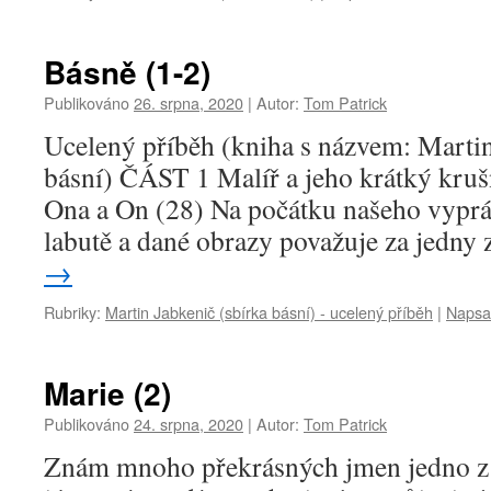
Básně (1-2)
Publikováno
26. srpna, 2020
|
Autor:
Tom Patrick
Ucelený příběh (kniha s názvem: Martin
básní) ČÁST 1 Malíř a jeho krátký kruš
Ona a On (28) Na počátku našeho vypráv
labutě a dané obrazy považuje za jedny
→
Rubriky:
Martin Jabkenič (sbírka básní) - ucelený příběh
|
Napsa
Marie (2)
Publikováno
24. srpna, 2020
|
Autor:
Tom Patrick
Znám mnoho překrásných jmen jedno z n