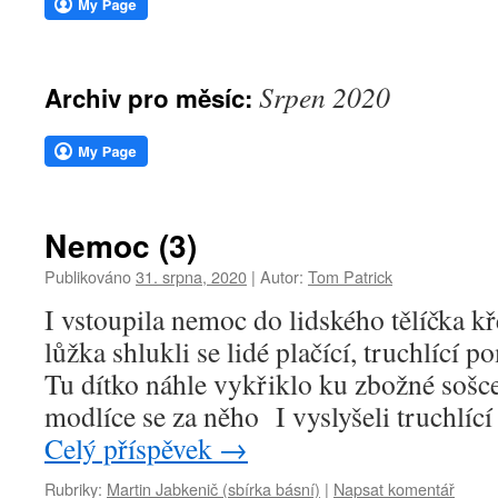
webu
Srpen 2020
Archiv pro měsíc:
Nemoc (3)
Publikováno
31. srpna, 2020
|
Autor:
Tom Patrick
I vstoupila nemoc do lidského tělíčka 
lůžka shlukli se lidé plačící, truchlící 
Tu dítko náhle vykřiklo ku zbožné sošce 
modlíce se za něho I vyslyšeli truchlíc
Celý příspěvek
→
Rubriky:
Martin Jabkenič (sbírka básní)
|
Napsat komentář