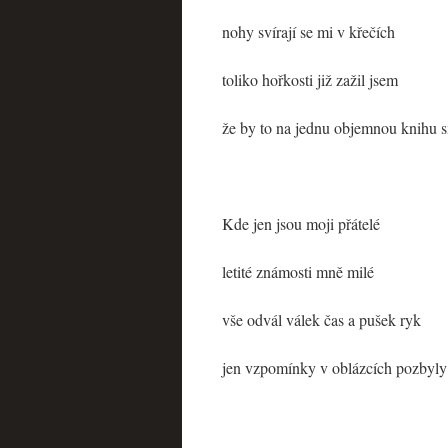
nohy svírají se mi v křečích
toliko hořkosti již zažil jsem
že by to na jednu objemnou knihu 
Kde jen jsou moji přátelé
letité známosti mně milé
vše odvál válek čas a pušek ryk
jen vzpomínky v oblázcích pozbyly