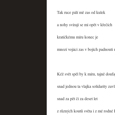
Tak ruce pálí mě zas od kulek
a nohy svírají se mi opět v křečích
kratičkému míru konec je
mnozí vojáci zas v bojích padnouti
Kéž svět spěl by k míru, tajně doufa
snad jednou ta vlajka solidarity zavl
snad za pět či za deset let
z různých koutů světa i z mé rodné