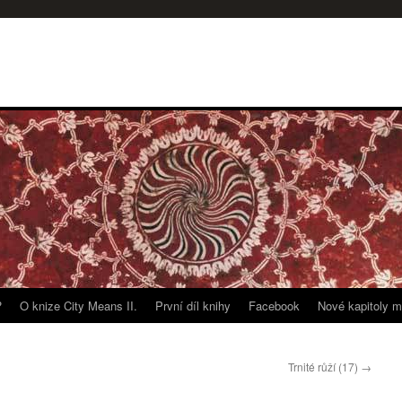
?
O knize City Means II.
První díl knihy
Facebook
Nové kapitoly m
Trnité růží (17)
→