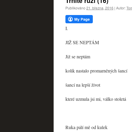
Trnité růží (16)
webu
Publikováno
21. března, 2016
|
Autor:
Tom
I.
JIŽ SE NEPTÁM
Již se neptám
kolik nastalo promarněných šancí
šancí na lepší život
které uzmula jsi mi, válko stoletá
Ruka pálí mě od kulek