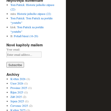
Nejnovější komentáře
Tom Patrick
:
Historie jednoho zápasu
(22)
míra
:
Historie jednoho zápasu (22)
Tom Patrick
:
Tom Patrick na portálu
“youtube”
klok
:
Tom Patrick na portálu
“youtube”
B
:
Pořadí básní (16-20)
Nové kapitoly mailem
Your email:
Archivy
Květen 2026
(1)
Únor 2026
(1)
Prosinec 2025
(1)
Říjen 2025
(1)
Září 2025
(2)
Srpen 2025
(1)
Červenec 2025
(2)
Květen 2025
(1)