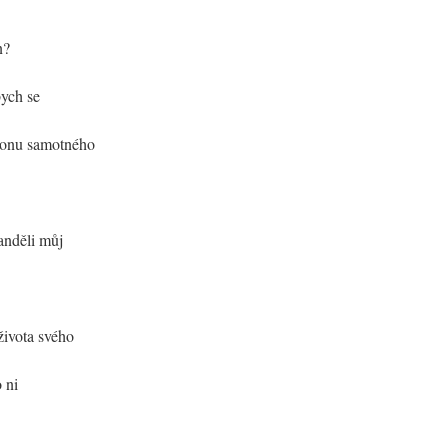
n?
bych se
skonu samotného
anděli můj
života svého
 ni