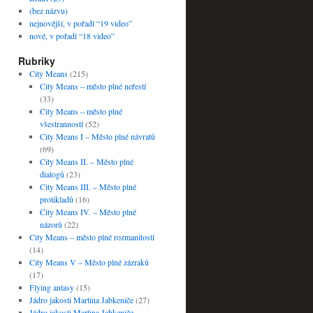
(bez názvu)
nejnovější, v pořadí “19 video”
nové, v pořadí “18 video”
Rubriky
City Means
(215)
City Means – město plné neřestí
(33)
City Means – město plné
všestranností
(52)
City Means I – Město plné návratů
(69)
City Means II. – Město plné
dialogů
(23)
City Means III. – Město plné
protikladů
(16)
City Means IV. – Město plné
názorů
(22)
City Means – město plné rozmanitostí
(14)
City Means V – Město plné zázraků
(17)
Flying antasy
(15)
Jádro jakosti Martina Jabkeniče
(27)
Jádro jakosti Martina Jabkeniče –