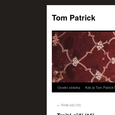
Tom Patrick
Úvodní stránka
Kdo je Tom Patrick
Přejít
k
←
Trnité růží (15)
obsahu