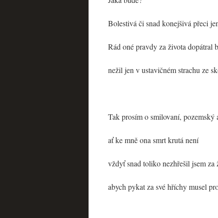
Bolestivá či snad konejšivá přeci je
Rád oné pravdy za života dopátral 
nežil jen v ustavičném strachu ze 
Tak prosím o smilovaní, pozemský 
ať ke mně ona smrt krutá není
vždyť snad toliko nezhřešil jsem za 
abych pykat za své hříchy musel pro