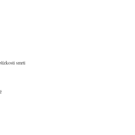
lízkosti smrti
ě