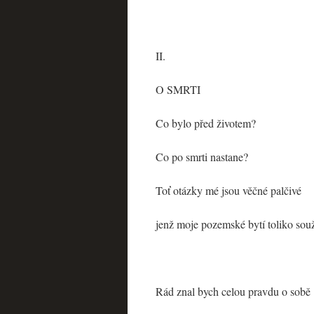
II.
O SMRTI
Co bylo před životem?
Co po smrti nastane?
Toť otázky mé jsou věčné palčivé
jenž moje pozemské bytí toliko sou
Rád znal bych celou pravdu o sobě