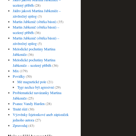
ucelený příběh
(28)
Jádro jakosti Martina Jabkeniče –
závěrečný epilog
(3)
Martin Jabkenič (sbírka básní)
(35)
Martin Jabkenič (sbírka básní) –
ucelený příběh
(36)
Martin Jabkenič (sbírka básní) –
závěrečný epilog
(5)
Melodické pochutiny Martina
Jabkeniče
(36)
Melodické pochutiny Martina
Jabkeniče – ucelený příběh
(36)
Mix
(179)
Povídky
(50)
Mé magnetické pole
(21)
Tygr nechce být agresivní
(29)
Problematické navázanky Martina
Jabkeniče
(25)
Psanec Vandy Harden
(28)
Trnité růží
(30)
Výzvěnky fejetonkové aneb zápisníček
jednoho autora
(27)
Zpravodaj
(43)