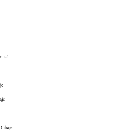
 musí
je
aje
 Dubaje