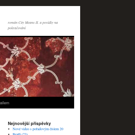
román City Means II. a povídky na
pokračování
ailem
Nejnovější příspěvky
Nové video s pořadovým číslem 20
Bratři (23)