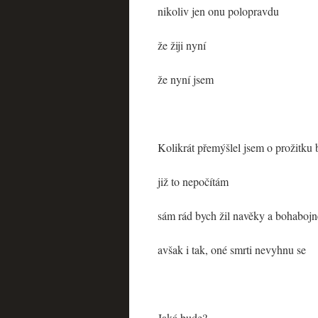
nikoliv jen onu polopravdu
že žiji nyní
že nyní jsem
Kolikrát přemýšlel jsem o prožitku b
již to nepočítám
sám rád bych žil navěky a bohabojn
avšak i tak, oné smrti nevyhnu se
Jaká bude?