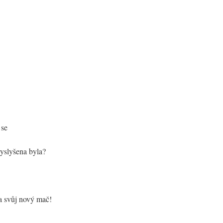
 se
vyslyšena byla?
na svůj nový mač!