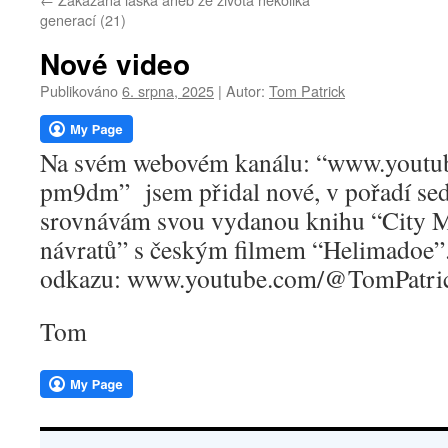
webu
generací (21)
Nové video
Publikováno
6. srpna, 2025
|
Autor:
Tom Patrick
Na svém webovém kanálu: “www.youtu
pm9dm” jsem přidal nové, v pořadí se
srovnávám svou vydanou knihu “City M
návratů” s českým filmem “Helimadoe”. 
odkazu: www.youtube.com/@TomPatr
Tom