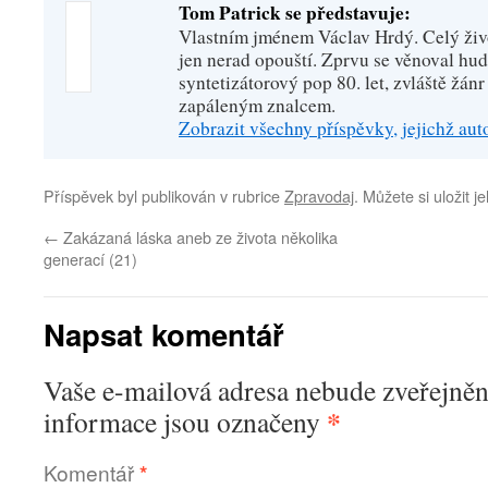
Tom Patrick se představuje:
Vlastním jménem Václav Hrdý. Celý živo
jen nerad opouští. Zprvu se věnoval hu
syntetizátorový pop 80. let, zvláště žánr
zapáleným znalcem.
Zobrazit všechny příspěvky, jejichž au
Příspěvek byl publikován v rubrice
Zpravodaj
. Můžete si uložit j
←
Zakázaná láska aneb ze života několika
generací (21)
Napsat komentář
Vaše e-mailová adresa nebude zveřejněn
*
informace jsou označeny
Komentář
*