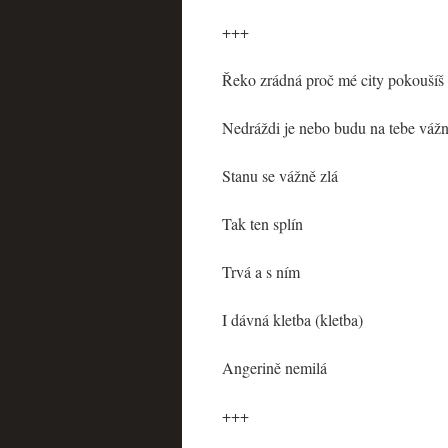
+++
Řeko zrádná proč mé city pokoušíš
Nedráždi je nebo budu na tebe vážn
Stanu se vážně zlá
Tak ten splín
Trvá a s ním
I dávná kletba (kletba)
Angerině nemilá
+++