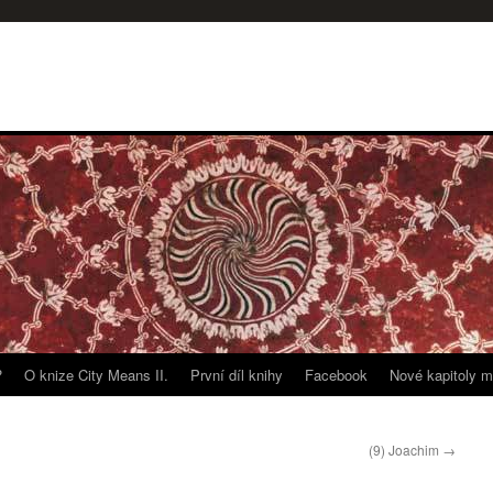
?
O knize City Means II.
První díl knihy
Facebook
Nové kapitoly m
(9) Joachim
→