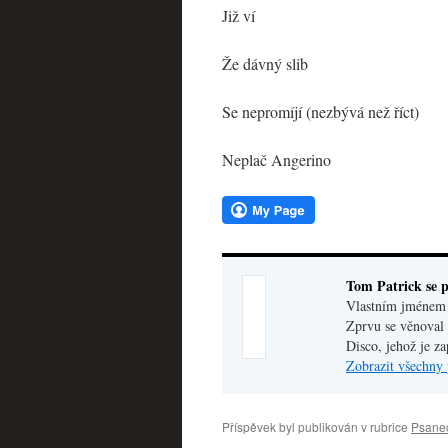
Již ví
Že dávný slib
Se nepromíjí (nezbývá než říct)
Neplač Angerino
Tom Patrick se p
Vlastním jménem V
Zprvu se věnoval 
Disco, jehož je z
Zobrazit všechny 
Příspěvek byl publikován v rubrice
Psane