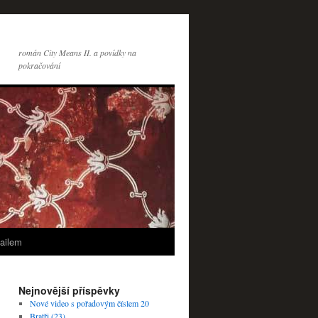
román City Means II. a povídky na
pokračování
ailem
Nejnovější příspěvky
Nové video s pořadovým číslem 20
Bratři (23)