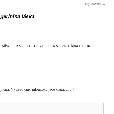
(9) Joachim
→
ngerinina láska
 skladba TURNS THE LOVE TO ANGER album CHORUS
*
jněna.
Vyžadované informace jsou označeny