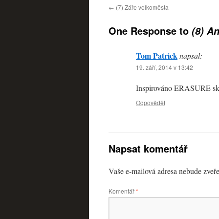
←
(7) Záře velkoměsta
One Response to
(8) A
Tom Patrick
napsal:
19. září, 2014 v 13:42
Inspirováno ERASURE
Odpovědět
Napsat komentář
Vaše e-mailová adresa nebude zveře
Komentář
*