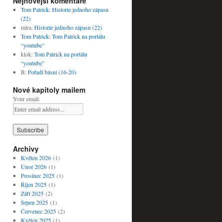
Nejnovější komentáře
Tom Patrick
:
Historie jednoho zápasu
(22)
míra
:
Historie jednoho zápasu (22)
Tom Patrick
:
Tom Patrick na portálu
“youtube”
klok
:
Tom Patrick na portálu
“youtube”
B
:
Pořadí básní (16-20)
Nové kapitoly mailem
Your email:
Archivy
Květen 2026
(1)
Únor 2026
(1)
Prosinec 2025
(1)
Říjen 2025
(1)
Září 2025
(2)
Srpen 2025
(1)
Červenec 2025
(2)
Květen 2025
(1)