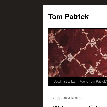
Tom Patrick
Úvodní stránka
Kdo je Tom Patrick
Přejít
k
←
(7) Záře velkoměsta
obsahu