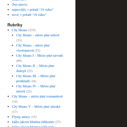
(bez názvu)
nejnovější, v pořadí “19 video”
nové, v pořadí “18 video”
Rubriky
City Means
(215)
City Means – město plné neřestí
(33)
City Means – město plné
všestranností
(52)
City Means I – Město plné návratů
(69)
City Means II. – Město plné
dialogů
(23)
City Means III. – Město plné
protikladů
(16)
City Means IV. – Město plné
názorů
(22)
City Means – město plné rozmanitostí
(14)
City Means V – Město plné zázraků
(17)
Flying antasy
(15)
Jádro jakosti Martina Jabkeniče
(27)
Jádro jakosti Martina Jabkeniče –