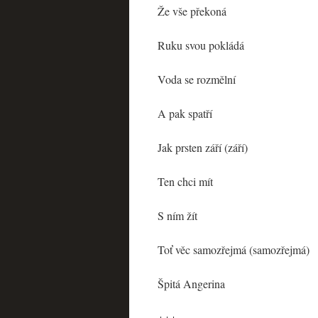
Že vše překoná
Ruku svou pokládá
Voda se rozmělní
A pak spatří
Jak prsten září (září)
Ten chci mít
S ním žít
Toť věc samozřejmá (samozřejmá)
Špitá Angerina
+++