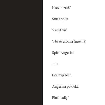
Krev rozruší
Smaž splín
Vždyť víš
Vše se urovná (urovná)
Špitá Angerina
+++
Les míjí břeh
Angerina pokleká
Plná nadějí