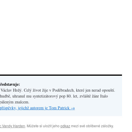
ředstavuje:
áclav Hrdý. Celý život žije v Poděbradech, které jen nerad opouští.
hudbě, uhranul mu syntetizátorový pop 80. let, zvláště žánr Italo
apáleným znalcem.
příspěvky, jejichž autorem je Tom Patrick
→
c Vandy Harden
. Můžete si uložit jeho
odkaz
mezi své oblíbené záložky.