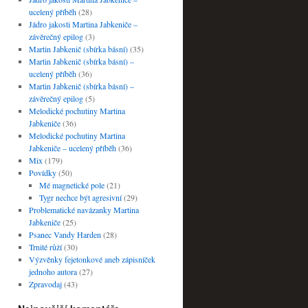
ucelený příběh
(28)
Jádro jakosti Martina Jabkeniče –
závěrečný epilog
(3)
Martin Jabkenič (sbírka básní)
(35)
Martin Jabkenič (sbírka básní) –
ucelený příběh
(36)
Martin Jabkenič (sbírka básní) –
závěrečný epilog
(5)
Melodické pochutiny Martina
Jabkeniče
(36)
Melodické pochutiny Martina
Jabkeniče – ucelený příběh
(36)
Mix
(179)
Povídky
(50)
Mé magnetické pole
(21)
Tygr nechce být agresivní
(29)
Problematické navázanky Martina
Jabkeniče
(25)
Psanec Vandy Harden
(28)
Trnité růží
(30)
Výzvěnky fejetonkové aneb zápisníček
jednoho autora
(27)
Zpravodaj
(43)