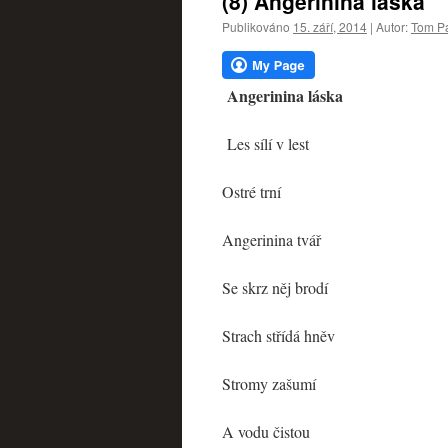
(8) Angerinina láska
webu
Publikováno
15. září, 2014
|
Autor:
Tom Pa
Angerinina láska
Les sílí v lest
Ostré trní
Angerinina tvář
Se skrz něj brodí
Strach střídá hněv
Stromy zašumí
A vodu čistou