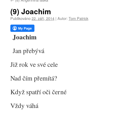
webu
(9) Joachim
Publikováno
22. září, 2014
|
Autor:
Tom Patrick
Joachim
Jan přebývá
Již rok ve své cele
Nad čím přemítá?
Když spatří oči černé
Vždy váhá