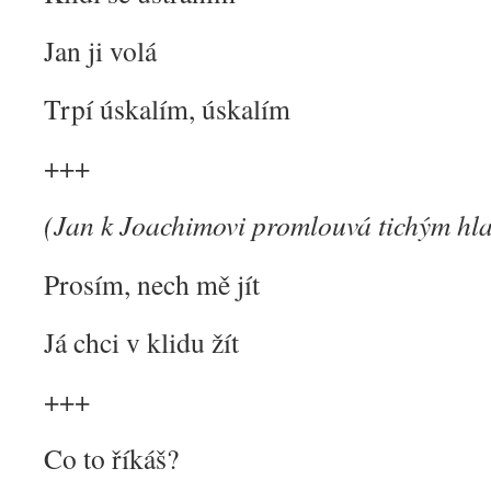
Jan ji volá
Trpí úskalím, úskalím
+++
(Jan k Joachimovi promlouvá tichým hl
Prosím, nech mě jít
Já chci v klidu žít
+++
Co to říkáš?