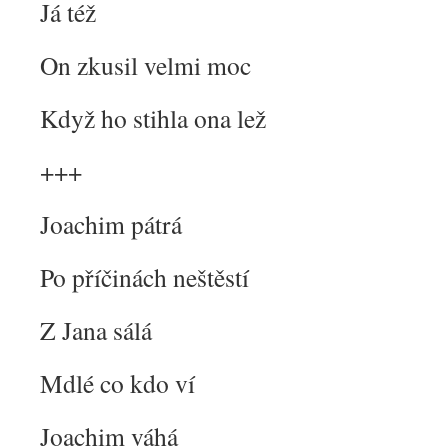
Já též
On zkusil velmi moc
Když ho stihla ona lež
+++
Joachim pátrá
Po příčinách neštěstí
Z Jana sálá
Mdlé co kdo ví
Joachim váhá