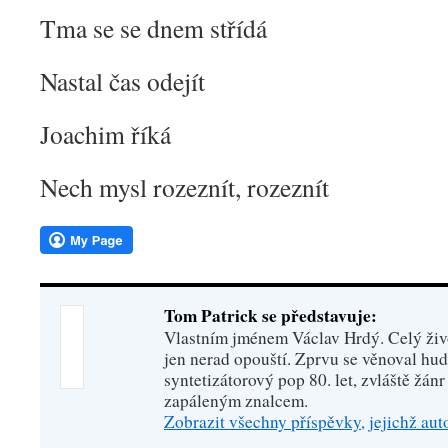
Tma se se dnem střídá
Nastal čas odejít
Joachim říká
Nech mysl rozeznít, rozeznít
Tom Patrick se představuje:
Vlastním jménem Václav Hrdý. Celý živo
jen nerad opouští. Zprvu se věnoval hu
syntetizátorový pop 80. let, zvláště žánr
zapáleným znalcem.
Zobrazit všechny příspěvky, jejichž au