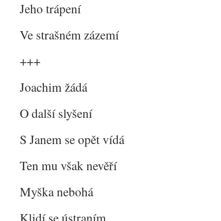
Jeho trápení
Ve strašném zázemí
+++
Joachim žádá
O další slyšení
S Janem se opět vídá
Ten mu však nevěří
Myška nebohá
Klidí se ústraním