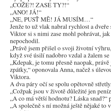
„COŽE?! ZASE TY?!“
„ANO! JÁ!“
„NE, PUSŤ MĚ! JÁ MUSÍM…“
Jenže to už vlak nabral rychlost a dveře
Viktor si s nimi zase mohl pohrávat, jak 
nepochodil.
„Právě jsem přišel o svoji životní výhru
když své úsilí nadobro vzdal a žalem se
„Kdepak, je tomu přesně naopak, právě j
zpátky,“ oponovala Anna, načež s úlevou
Viktora.
A dva páry očí se spolu opětovně střetly
„Cožpak jsou v životě důležité jen pení
„A co má větší hodnotu? Láska snad?“ 
„A společně s ní možná ještě nějaké to