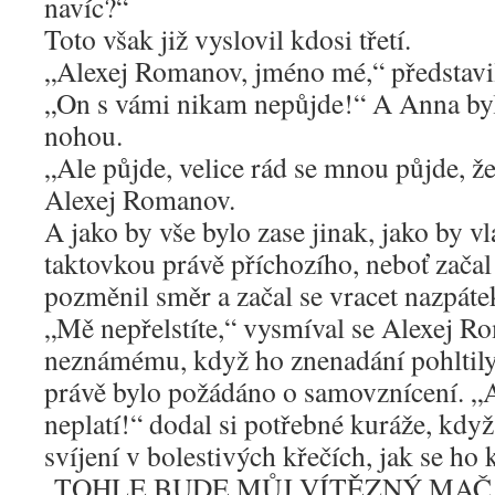
navíc?“
Toto však již vyslovil kdosi třetí.
„Alexej Romanov, jméno mé,“ představil
„On s vámi nikam nepůjde!“ A Anna byl
nohou.
„Ale půjde, velice rád se mnou půjde, ž
Alexej Romanov.
A jako by vše bylo zase jinak, jako by v
taktovkou právě příchozího, neboť zača
pozměnil směr a začal se vracet nazpát
„Mě nepřelstíte,“ vysmíval se Alexej 
neznámému, když ho znenadání pohltily
právě bylo požádáno o samovznícení. „
neplatí!“ dodal si potřebné kuráže, když
svíjení v bolestivých křečích, jak se ho 
„TOHLE BUDE MŮJ VÍTĚZNÝ MAČ!“ n