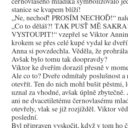
černovlasého mladíka symbolizovalo je
stanice se kvapem blíží!
„Ne, nechoď! PROSÍM NECHOĎ!“ nalé
„Co to děláš?! TAK PUSŤ MĚ SAK
VYSTOUPIT!“ vzepřel se Viktor Anni
krokem se přes celé kupé vydal ke dveř
Anna si povzdechla. Věděla, že prohrála
Avšak bylo tomu tak doopravdy?
Viktor ke dveřím dorazil přesně v momen
Ale co to? Dveře odmítaly poslušnost a 
otevřít. Ten do nich mohl bušit pěstmi, 
uznal za vhodné, avšak úplně zbytečně.
ani ne dvacetiletému černovlasému mla
otevřely, vlak se již rozjížděl. Viktor v
poslední.
Byl připraven vyskočit, když v tom ho čí