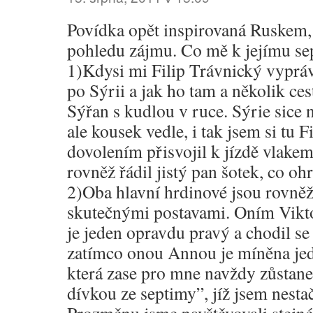
Povídka opět inspirovaná Ruskem
pohledu zájmu. Co mě k jejímu se
1)Kdysi mi Filip Trávnický vyprávě
po Sýrii a jak ho tam a několik ces
Sýřan s kudlou v ruce. Sýrie sice
ale kousek vedle, i tak jsem si tu F
dovolením přisvojil k jízdě vlakem
rovněž řádil jistý pan šotek, co oh
2)Oba hlavní hrdinové jsou rovněž
skutečnými postavami. Oním Vik
je jeden opravdu pravý a chodil 
zatímco onou Annou je míněna jed
která zase pro mne navždy zůstan
dívkou ze septimy”, jíž jsem nesta