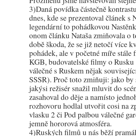
Prozměnu jsme navštěvovali stej
3)Daná povídka částečně kontrast
dnes, kde se prezentoval článek s
legendární to pohádkovou Nastěnk
onom článku Nataša zmiňovala o to
době škoda, že se již netočí více k
pohádek, ale v početné míře stále 
KGB, budovatelské filmy o Rusku 
válečné s Ruskem nějak souvisejí
SSSR). Proč toto zmiňuji: jako by
jakýsi režisér snažil mluvit do sc
zasahoval do děje a namísto jedn
rozhovoru hodlal utvořit cosi na 
vlasku 2 či Pod palbou válečné gar
jemně hororová atmosféra.
4)Ruských filmů u nás běží pramálo