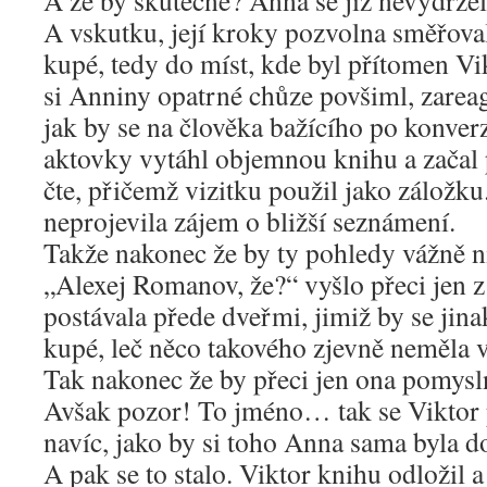
A že by skutečně? Anna se již nevydržela
A vskutku, její kroky pozvolna směřova
kupé, tedy do míst, kde byl přítomen Vi
si Anniny opatrné chůze povšiml, zareag
jak by se na člověka bažícího po konverz
aktovky vytáhl objemnou knihu a začal př
čte, přičemž vizitku použil jako záložk
neprojevila zájem o bližší seznámení.
Takže nakonec že by ty pohledy vážně 
„Alexej Romanov, že?“ vyšlo přeci jen z
postávala přede dveřmi, jimiž by se jina
kupé, leč něco takového zjevně neměla v
Tak nakonec že by přeci jen ona pomysln
Avšak pozor! To jméno… tak se Viktor
navíc, jako by si toho Anna sama byla 
A pak se to stalo. Viktor knihu odložil a