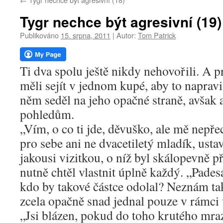
webu
Tygr nechce být agresivní (19)
Publikováno
15. srpna, 2011
|
Autor:
Tom Patrick
Ti dva spolu ještě nikdy nehovořili. A 
měli sejít v jednom kupé, aby to napravi
něm seděl na jeho opačné straně, avšak a
pohledům.
„Vím, o co ti jde, děvuško, ale mě nepře
pro sebe ani ne dvacetiletý mladík, ustav
jakousi vizitkou, o níž byl skálopevně př
nutně chtěl vlastnit úplně každý. „Pades
kdo by takové částce odolal? Neznám ta
zcela opačně snad jednal pouze v rámci
„Jsi blázen, pokud do toho krutého mraz