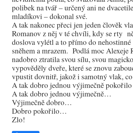
polibek na tvář – určený ani ne dvacet
mladíkovi – dokonal své.
A tak nakonec přeci jen jeden člověk vla
Romanov z něj v té chvíli, kdy se rty ně
doslova vylétl a to přímo do nehostinné 
sněhem a mrazem. Podlá moc Alexeje
nadobro ztratila svou sílu, svou magick
vypověděly dveře, které se znovu zabou
vpustit dovnitř, jakož i samotný vlak, co
A tak dobro jednou výjimečně pokořilo 
A tak dobro jednou výjimečně…
Výjimečně dobro…
Dobro pokořilo…
Zlo!