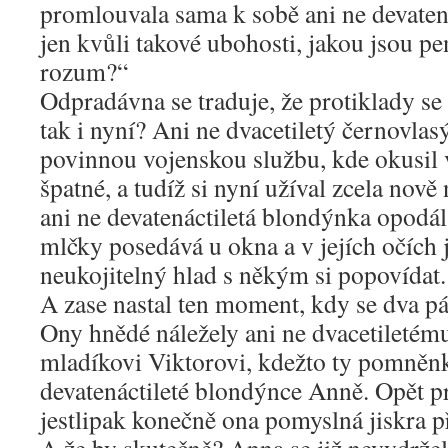
promlouvala sama k sobě ani ne devatená
jen kvůli takové ubohosti, jakou jsou pe
rozum?“
Odpradávna se traduje, že protiklady se
tak i nyní? Ani ne dvacetiletý černovla
povinnou vojenskou službu, kde okusil v
špatné, a tudíž si nyní užíval zcela nov
ani ne devatenáctiletá blondýnka opodá
mlčky posedává u okna a v jejích očích 
neukojitelný hlad s někým si popovídat.
A zase nastal ten moment, kdy se dva pár
Ony hnědé náležely ani ne dvacetileté
mladíkovi Viktorovi, kdežto ty pomněn
devatenáctileté blondýnce Anně. Opět p
jestlipak konečně ona pomyslná jiskra p