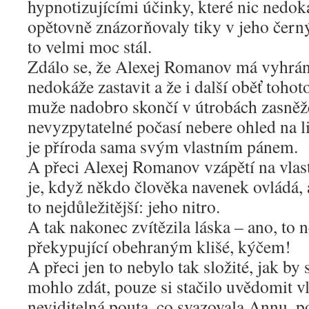
hypnotizujícími účinky, které nic nedok
opětovně znázorňovaly tiky v jeho černý
to velmi moc stál.
Zdálo se, že Alexej Romanov má vyhráno,
nedokáže zastavit a že i další oběť toho
muže nadobro skončí v útrobách zasněže
nevyzpytatelné počasí nebere ohled na 
je příroda sama svým vlastním pánem.
A přeci Alexej Romanov vzápětí na vlastn
je, když někdo člověka navenek ovládá,
to nejdůležitější: jeho nitro.
A tak nakonec zvítězila láska – ano, to 
překypující obehraným klišé, kýčem!
A přeci jen to nebylo tak složité, jak by
mohlo zdát, pouze si stačilo uvědomit vl
neviditelná pouta, co svazovala Annu, p