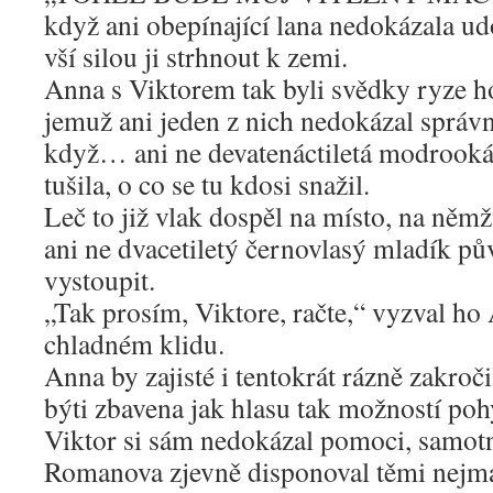
když ani obepínající lana nedokázala ud
vší silou ji strhnout k zemi.
Anna s Viktorem tak byli svědky ryze h
jemuž ani jeden z nich nedokázal správ
když… ani ne devatenáctiletá modrook
tušila, o co se tu kdosi snažil.
Leč to již vlak dospěl na místo, na němž
ani ne dvacetiletý černovlasý mladík p
vystoupit.
„Tak prosím, Viktore, račte,“ vyzval h
chladném klidu.
Anna by zajisté i tentokrát rázně zakroč
býti zbavena jak hlasu tak možností po
Viktor si sám nedokázal pomoci, samot
Romanova zjevně disponoval těmi nejma