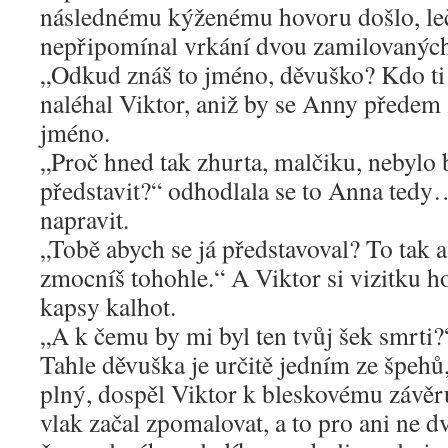
následnému kýženému hovoru došlo, leč
nepřipomínal vrkání dvou zamilovaných
„Odkud znáš to jméno, děvuško? Kdo ti
naléhal Viktor, aniž by se Anny předem 
jméno.
„Proč hned tak zhurta, malčiku, nebylo b
představit?“ odhodlala se to Anna tedy
napravit.
„Tobě abych se já představoval? To tak a
zmocníš tohohle.“ A Viktor si vizitku 
kapsy kalhot.
„A k čemu by mi byl ten tvůj šek smrti
Tahle děvuška je určitě jedním ze špehů,
plný, dospěl Viktor k bleskovému závěru
vlak začal zpomalovat, a to pro ani ne d