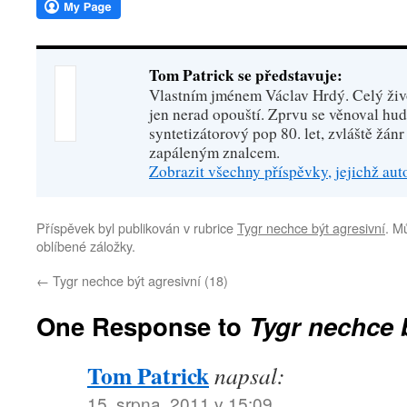
Tom Patrick se představuje:
Vlastním jménem Václav Hrdý. Celý živo
jen nerad opouští. Zprvu se věnoval hu
syntetizátorový pop 80. let, zvláště žánr
zapáleným znalcem.
Zobrazit všechny příspěvky, jejichž au
Příspěvek byl publikován v rubrice
Tygr nechce být agresivní
. M
oblíbené záložky.
←
Tygr nechce být agresivní (18)
One Response to
Tygr nechce b
Tom Patrick
napsal:
15. srpna, 2011 v 15:09