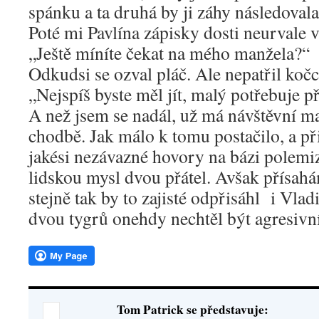
spánku a ta druhá by ji záhy následovala
Poté mi Pavlína zápisky dosti neurvale v
„Ještě míníte čekat na mého manžela?“
Odkudsi se ozval pláč. Ale nepatřil kočce
„Nejspíš byste měl jít, malý potřebuje př
A než jsem se nadál, už má návštěvní ma
chodbě. Jak málo k tomu postačilo, a při
jakési nezávazné hovory na bázi polemizo
lidskou mysl dvou přátel. Avšak přísahám,
stejně tak by to zajisté odpřisáhl i Vlad
dvou tygrů onehdy nechtěl být agresivn
Tom Patrick se představuje: