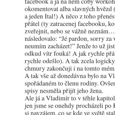
facebook a já na něm coby workoho
okomentovat alba slavných hvězd 
a jeden Ital!) A něco z toho přenést
přátel (ty zatracenej facebooku, ko
zveřejnit, nebo se vážně neznám…
následovalo: “Jé pardon, sorry za vš
neumím zacházet!” Jenže to už jist
odkud vítr fouká! A jak rychle přát
rychle odešlo). A tak zcela logicky
chmury zakončuji i na tomto mém 
A tak vše až donedávna bylo na Vl
spořádaném to členu rodiny. Ovšem
spisy nesměla přijít jeho žena.
Ale já a Vladimír to v téhle kapito
jen jsme se onehdy procházeli po 
si navzájem, co se kde ve světě sta