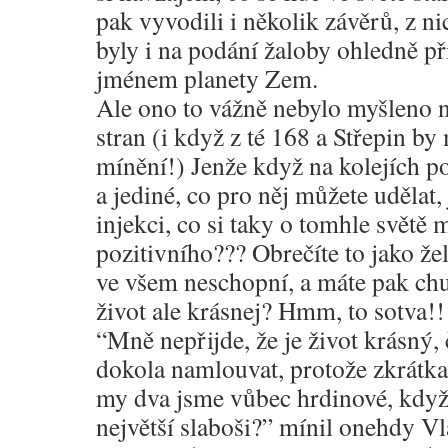
pak vyvodili i několik závěrů, z n
byly i na podání žaloby ohledně p
jménem planety Zem.
Ale ono to vážně nebylo myšleno n
stran (i když z té 168 a Střepin by
mínění!) Jenže když na kolejích p
a jediné, co pro něj můžete udělat,
injekci, co si taky o tomhle světě 
pozitivního??? Obrečíte to jako žel
ve všem neschopní, a máte pak chuť
život ale krásnej? Hmm, to sotva!!
“Mně nepřijde, že je život krásný, 
dokola namlouvat, protože zkrátka
my dva jsme vůbec hrdinové, když 
největší slaboši?” mínil onehdy Vl