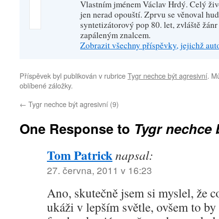
Vlastním jménem Václav Hrdý. Celý živo
jen nerad opouští. Zprvu se věnoval hu
syntetizátorový pop 80. let, zvláště žánr
zapáleným znalcem.
Zobrazit všechny příspěvky, jejichž au
Příspěvek byl publikován v rubrice
Tygr nechce být agresivní
. M
oblíbené záložky.
←
Tygr nechce být agresivní (9)
One Response to
Tygr nechce b
Tom Patrick
napsal:
27. června, 2011 v 16:23
Ano, skutečně jsem si myslel, že 
ukáži v lepším světle, ovšem to by