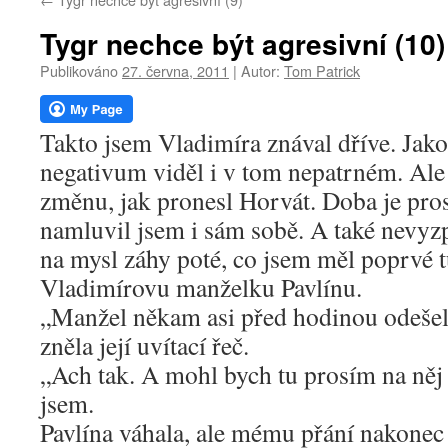
webu
Tygr nechce být agresivní (10)
Publikováno
27. června, 2011
|
Autor:
Tom Patrick
Takto jsem Vladimíra znával dříve. Jako
negativum viděl i v tom nepatrném. Ale 
změnu, jak pronesl Horvát. Doba je pro
namluvil jsem i sám sobě. A také nevyzp
na mysl záhy poté, co jsem měl poprvé t
Vladimírovu manželku Pavlínu.
„Manžel někam asi před hodinou odešel,
zněla její uvítací řeč.
„Ach tak. A mohl bych tu prosím na něj
jsem.
Pavlína váhala, ale mému přání nakonec