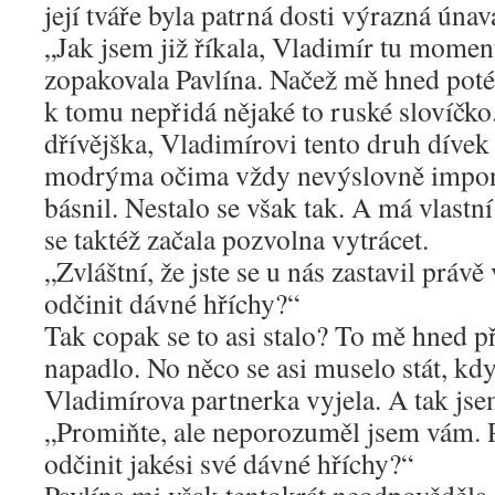
její tváře byla patrná dosti výrazná únav
„Jak jsem již říkala, Vladimír tu momen
zopakovala Pavlína. Načež mě hned poté 
k tomu nepřidá nějaké to ruské slovíčko.
dřívějška, Vladimírovi tento druh dívek
modrýma očima vždy nevýslovně impon
básnil. Nestalo se však tak. A má vlastn
se taktéž začala pozvolna vytrácet.
„Zvláštní, že jste se u nás zastavil právě 
odčinit dávné hříchy?“
Tak copak se to asi stalo? To mě hned př
napadlo. No něco se asi muselo stát, kd
Vladimírova partnerka vyjela. A tak jsem
„Promiňte, ale neporozuměl jsem vám. P
odčinit jakési své dávné hříchy?“