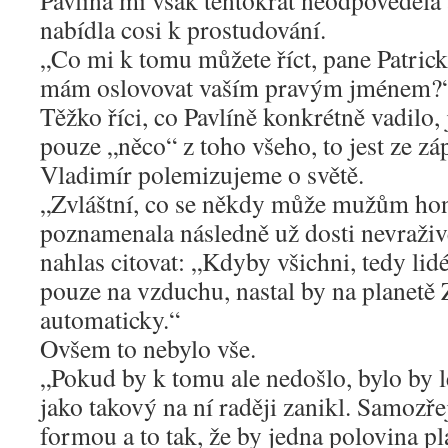
Pavlína mi však tentokrát neodpověděla
nabídla cosi k prostudování.
„Co mi k tomu můžete říct, pane Patric
mám oslovovat vaším pravým jménem?“ 
Těžko říci, co Pavlíně konkrétně vadilo, 
pouze „něco“ z toho všeho, to jest ze záp
Vladimír polemizujeme o světě.
„Zvláštní, co se někdy může mužům hon
poznamenala následně už dosti nevraživě
nahlas citovat: „Kdyby všichni, tedy lidé 
pouze na vzduchu, nastal by na planetě
automaticky.“
Ovšem to nebylo vše.
„Pokud by k tomu ale nedošlo, bylo by l
jako takový na ní raději zanikl. Samozř
formou a to tak, že by jedna polovina p