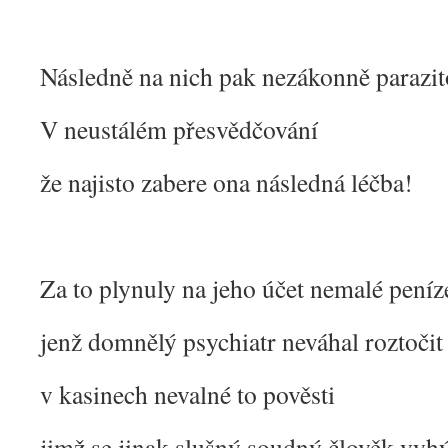
Následně na nich pak nezákonně parazit
V neustálém přesvědčování
že najisto zabere ona následná léčba!
Za to plynuly na jeho účet nemalé peníz
jenž domnělý psychiatr neváhal roztočit
v kasinech nevalné to pověsti
jimž se jinak slušný soudný člověk vyh