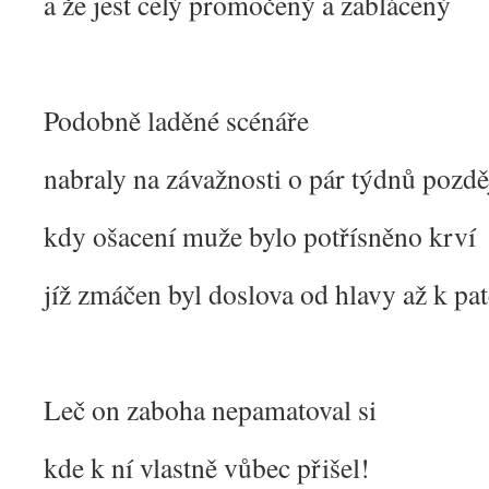
a že jest celý promočený a zablácený
Podobně laděné scénáře
nabraly na závažnosti o pár týdnů pozdě
kdy ošacení muže bylo potřísněno krví
jíž zmáčen byl doslova od hlavy až k pat
Leč on zaboha nepamatoval si
kde k ní vlastně vůbec přišel!