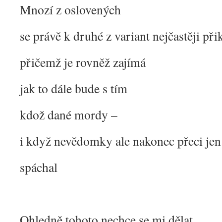
Mnozí z oslovených
se právě k druhé z variant nejčastěji při
přičemž je rovněž zajímá
jak to dále bude s tím
kdož dané mordy –
i když nevědomky ale nakonec přeci jen
spáchal
Ohledně tohoto nechce se mi dělat