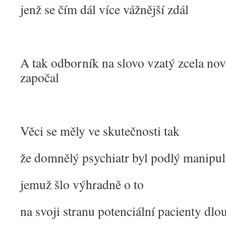
jenž se čím dál více vážnější zdál
A tak odborník na slovo vzatý zcela no
započal
Věci se měly ve skutečnosti tak
že domnělý psychiatr byl podlý manipulá
jemuž šlo výhradně o to
na svoji stranu potenciální pacienty dlo