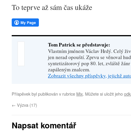
To teprve až sám čas ukáže
Tom Patrick se představuje:
Vlastním jménem Václav Hrdý. Celý živo
jen nerad opouští. Zprvu se věnoval hu
syntetizátorový pop 80. let, zvláště žánr
zapáleným znalcem.
Zobrazit všechny příspěvky, jejichž au
Příspěvek byl publikován v rubrice
Mix
. Můžete si uložit jeho
odk
←
Výzva (17)
Napsat komentář