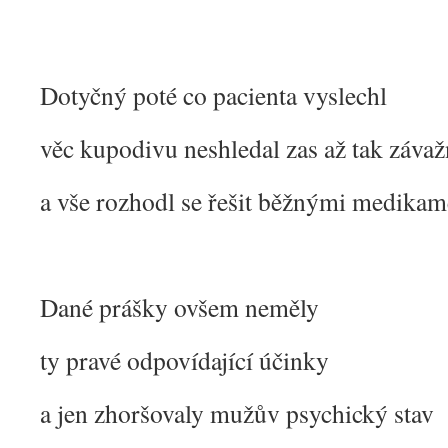
Dotyčný poté co pacienta vyslechl
věc kupodivu neshledal zas až tak záva
a vše rozhodl se řešit běžnými medika
Dané prášky ovšem neměly
ty pravé odpovídající účinky
a jen zhoršovaly mužův psychický stav