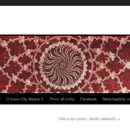
?
O knize City Means II.
První díl knihy
Facebook
Nové kapitoly m
Otec a syn (autor – Martin Jabkenič)
→