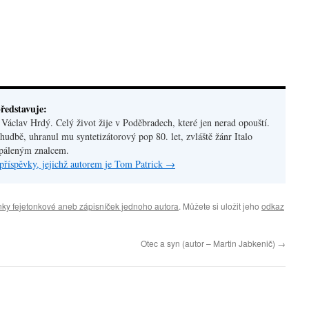
ředstavuje:
áclav Hrdý. Celý život žije v Poděbradech, které jen nerad opouští.
hudbě, uhranul mu syntetizátorový pop 80. let, zvláště žánr Italo
apáleným znalcem.
příspěvky, jejichž autorem je Tom Patrick
→
ky fejetonkové aneb zápisníček jednoho autora
. Můžete si uložit jeho
odkaz
Otec a syn (autor – Martin Jabkenič)
→