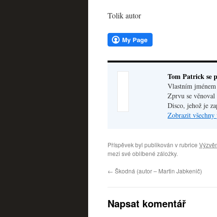
Tolik autor
Tom Patrick se p
Vlastním jménem V
Zprvu se věnoval 
Disco, jehož je z
Zobrazit všechny 
Příspěvek byl publikován v rubrice
Výzvěn
mezi své oblíbené záložky.
←
Škodná (autor – Martin Jabkenič)
Napsat komentář