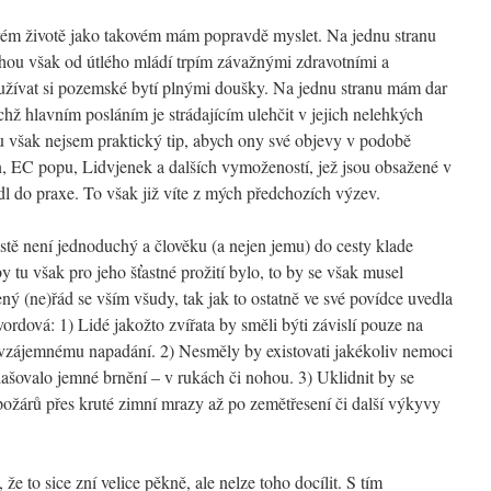
vém životě jako takovém mám popravdě myslet. Na jednu stranu
druhou však od útlého mládí trpím závažnými zdravotními a
 užívat si pozemské bytí plnými doušky. Na jednu stranu mám dar
ichž hlavním posláním je strádajícím ulehčit v jejich nelehkých
ou však nejsem praktický tip, abych ony své objevy v podobě
, EC popu, Lidvjenek a dalších vymožeností, jež jsou obsažené v
dl do praxe. To však již víte z mých předchozích výzev.
stě není jednoduchý a člověku (a nejen jemu) do cesty klade
 tu však pro jeho šťastné prožití bylo, to by se však musel
 (ne)řád se vším všudy, tak jak to ostatně ve své povídce uvedla
ordová: 1) Lidé jakožto zvířata by směli býti závislí pouze na
 vzájemnému napadání. 2) Nesměly by existovati jakékoliv nemoci
ašovalo jemné brnění – v rukách či nohou. 3) Uklidnit by se
požárů přes kruté zimní mrazy až po zemětřesení či další výkyvy
že to sice zní velice pěkně, ale nelze toho docílit. S tím