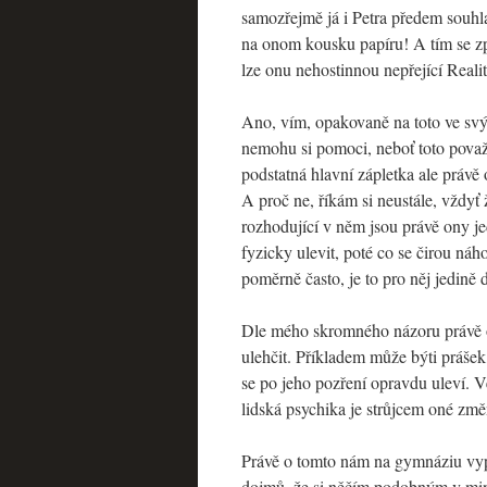
samozřejmě já i Petra předem souhl
na onom kousku papíru! A tím se z
lze onu nehostinnou nepřející Reali
Ano, vím, opakovaně na toto ve svý
nemohu si pomoci, neboť toto považu
podstatná hlavní zápletka ale právě
A proč ne, říkám si neustále, vždyť
rozhodující v něm jsou právě ony j
fyzicky ulevit, poté co se čirou ná
poměrně často, je to pro něj jedině 
Dle mého skromného názoru právě on
ulehčit. Příkladem může býti práše
se po jeho pozření opravdu uleví. 
lidská psychika je strůjcem oné zm
Právě o tomto nám na gymnáziu vypr
dojmů, že si něčím podobným v minul