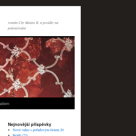
román City Means II. a povídky na
pokračování
ailem
Nejnovější příspěvky
Nové video s pořadovým číslem 20
Bratři (23)