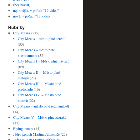
(bez názvu)
nejnovější, v pořadí “19 video”
nové, v pořadí “18 video”
Rubriky
City Means
(215)
City Means – město plné neřestí
(33)
City Means – město plné
všestranností
(52)
City Means I – Město plné návratů
(69)
City Means II. – Město plné
dialogů
(23)
City Means III. – Město plné
protikladů
(16)
City Means IV. – Město plné
názorů
(22)
City Means – město plné rozmanitostí
(14)
City Means V – Město plné zázraků
(17)
Flying antasy
(15)
Jádro jakosti Martina Jabkeniče
(27)
Jádro jakosti Martina Jabkeniče –