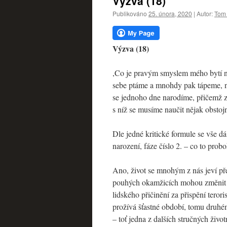
Výzva (18)
webu
Publikováno
25. února, 2020
|
Autor:
Tom 
Výzva (18)
,Co je pravým smyslem mého bytí na
sebe ptáme a mnohdy pak tápeme, n
se jednoho dne narodíme, přičemž z
s níž se musíme naučit nějak obstojn
Dle jedné kritické formule se vše d
narození, fáze číslo 2. – co to proboh
Ano, život se mnohým z nás jeví pře
pouhých okamžicích mohou změnit k
lidského přičinění za přispění teror
prožívá šťastné období, tomu druhé
– toť jedna z dalších stručných život