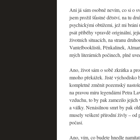
Ani já sám osobně nevím, co si o s
jsem prožil šťastné dětství, na tu 
psychickými obtížemi, jež mi brání
psát příběhy vpravdě originální, jej
životních situacích, na stranu druh
Vantelbooklistů, Pěnkalinek, Alman
mých literárních počinech, plně uve
Ano, život sám o sobě zkrátka a pro
mnoho překážek. Jisté východisko by
kompletně změnit pozemský nastolený
na pravou míru legendární Petra Lav
vzduchu, to by pak zamezilo jejich
a války. Nenásilnou smrt by pak ohl
musely veškeré přírodní živly – od 
počasí.
Ano, vím, co budete hnedle namítat, 