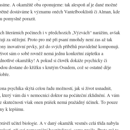
asíme. A okamžitě oba oponujeme: tak alespoň ať je dané možné
pětně dostáváme k významu oněch Vantelbooklistů či Alman, kde
tu pomyslně porazit.
ch literárních počinech i v předchozích „Výzvách“ narážím, avšak
ji za stěžejní. Proto pro mě při psaní mnohdy není zas až tak
 ony inovativní prvky, jež do svých příběhů pravidelně komponuji.
 život sám o sobě rovněž nemá jednu konkrétní zápletku a
ednotlivé okamžiky! A pokud si člověk dokáže psychicky či
hodou dostane do křížku s krutým Osudem, což se ostatně děje
dobře.
a psychika skýtá celou řadu možností, jak si život usnadnit,
k, který vám dá v nemocnici doktor na počáteční zklidnění. A vám
Ve skutečnosti však onen prášek nemá pražádný účinek. To pouze
ěny k lepšímu.
ávěl učitel biologie. A v daný okamžik vesměs celá třída nabyla
osti, při své nemocniční hospitalizaci, sama prošla. Proto mě to