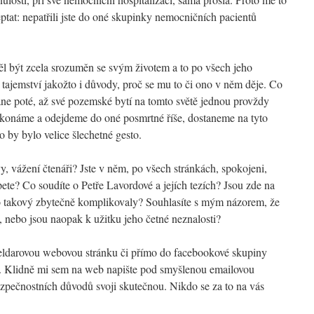
eptat: nepatřili jste do oné skupinky nemocničních pacientů
ěl být zcela srozuměn se svým životem a to po všech jeho
 tajemství jakožto i důvody, proč se mu to či ono v něm děje. Co
ane poté, až své pozemské bytí na tomto světě jednou provždy
skonáme a odejdeme do oné posmrtné říše, dostaneme na tyto
 by bylo velice šlechetné gesto.
vy, vážení čtenáři? Jste v něm, po všech stránkách, spokojeni,
pete? Co soudíte o Petře Lavordové a jejích tezích? Jsou zde na
ko takový zbytečně komplikovaly? Souhlasíte s mým názorem, že
, nebo jsou naopak k užitku jeho četné neznalosti?
i eldarovou webovou stránku či přímo do facebookové skupiny
. Klidně mi sem na web napište pod smyšlenou emailovou
ezpečnostních důvodů svoji skutečnou. Nikdo se za to na vás