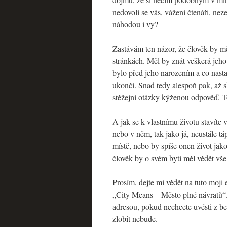
nedovolí se vás, vážení čtenáři, nez
náhodou i vy?
Zastávám ten názor, že člověk by m
stránkách. Měl by znát veškerá jeho
bylo před jeho narozením a co nast
ukončí. Snad tedy alespoň pak, až 
stěžejní otázky kýženou odpověď. To
A jak se k vlastnímu životu stavíte 
nebo v něm, tak jako já, neustále tá
místě, nebo by spíše onen život ja
člověk by o svém bytí měl vědět vše
Prosím, dejte mi vědět na tuto moj
„City Means – Město plné návratů“
adresou, pokud nechcete uvésti z b
zlobit nebude.