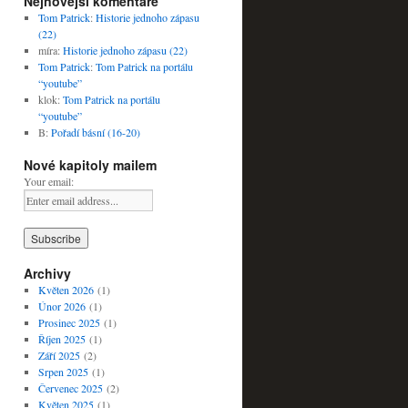
Nejnovější komentáře
Tom Patrick
:
Historie jednoho zápasu
(22)
míra
:
Historie jednoho zápasu (22)
Tom Patrick
:
Tom Patrick na portálu
“youtube”
klok
:
Tom Patrick na portálu
“youtube”
B
:
Pořadí básní (16-20)
Nové kapitoly mailem
Your email:
Archivy
Květen 2026
(1)
Únor 2026
(1)
Prosinec 2025
(1)
Říjen 2025
(1)
Září 2025
(2)
Srpen 2025
(1)
Červenec 2025
(2)
Květen 2025
(1)