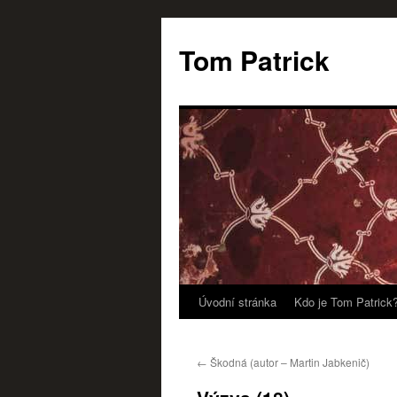
Tom Patrick
Úvodní stránka
Kdo je Tom Patrick
Přejít
k
←
Škodná (autor – Martin Jabkenič)
obsahu