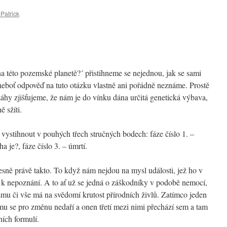
Patrick
 této pozemské planetě?´ přistihneme se nejednou, jak se sami
eboť odpověď na tuto otázku vlastně ani pořádně neznáme. Prostě
áhy zjišťujeme, že nám je do vínku dána určitá genetická výbava,
ě sžíti.
á vystihnout v pouhých třech stručných bodech: fáze číslo 1. –
a je?, fáze číslo 3. – úmrtí.
sně právě takto. To když nám nejdou na mysl události, jež ho v
 nepoznání. A to ať už se jedná o záškodníky v podobě nemocí,
ismu či vše má na svědomí krutost přírodních živlů. Zatímco jeden
mu se pro změnu nedaří a onen třetí mezi nimi přechází sem a tam
ních formulí.