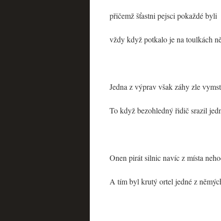
přičemž šťastni pejsci pokaždé byli
vždy když potkalo je na toulkách 
Jedna z výprav však záhy zle vymsti
To když bezohledný řidič srazil jed
Onen pirát silnic navíc z místa neho
A tím byl krutý ortel jedné z němých