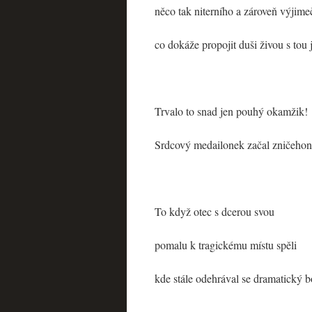
něco tak niterního a zároveň výjim
co dokáže propojit duši živou s tou 
Trvalo to snad jen pouhý okamžik!
Srdcový medailonek začal zničehoni
To když otec s dcerou svou
pomalu k tragickému místu spěli
kde stále odehrával se dramatický bo