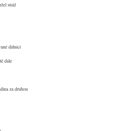
žel stráž
vané dálnicí
tě dále
odina za druhou
é