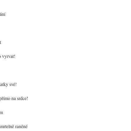
ání
t
o vyrvat!
atky své!
 přímo na srdce!
em
 smrtelně raněné