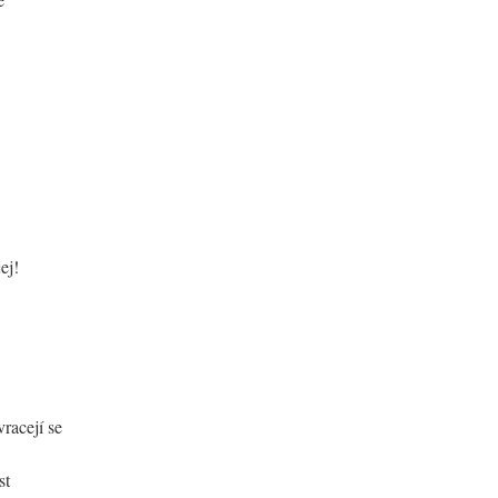
ej!
racejí se
st