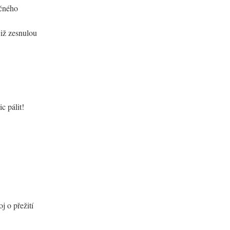
ečného
již zesnulou
c pálit!
j o přežití