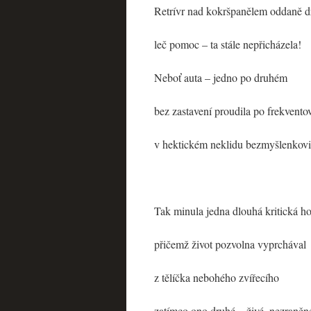
Retrívr nad kokršpanělem oddaně dr
leč pomoc – ta stále nepřicházela!
Neboť auta – jedno po druhém
bez zastavení proudila po frekvento
v hektickém neklidu bezmyšlenkovi
Tak minula jedna dlouhá kritická h
přičemž život pozvolna vyprchával
z tělíčka nebohého zvířecího
zatímco ono druhé – živé, nezraněn