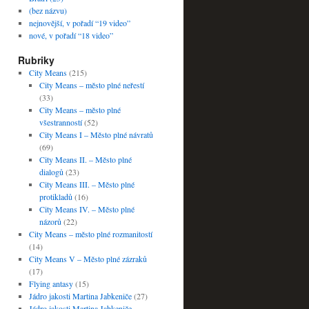
(bez názvu)
nejnovější, v pořadí “19 video”
nové, v pořadí “18 video”
Rubriky
City Means
(215)
City Means – město plné neřestí
(33)
City Means – město plné
všestranností
(52)
City Means I – Město plné návratů
(69)
City Means II. – Město plné
dialogů
(23)
City Means III. – Město plné
protikladů
(16)
City Means IV. – Město plné
názorů
(22)
City Means – město plné rozmanitostí
(14)
City Means V – Město plné zázraků
(17)
Flying antasy
(15)
Jádro jakosti Martina Jabkeniče
(27)
Jádro jakosti Martina Jabkeniče –