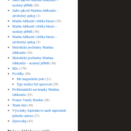
ucelený příběh
(28)
Jádro jakosti Martina Jabkeniče –
závěrečný epilog
(3)
Martin Jabkenič (sbírka básní)
(35)
Martin Jabkenič (sbírka básní) –
ucelený příběh
(36)
Martin Jabkenič (sbírka básní) –
závěrečný epilog
(5)
Melodické pochutiny Martina
Jabkeniče
(36)
Melodické pochutiny Martina
Jabkeniče – ucelený příběh
(36)
Mix
(179)
Povídky
(50)
Mé magnetické pole
(21)
Tygr nechce být agresivní
(29)
Problematické navázanky Martina
Jabkeniče
(25)
Psanec Vandy Harden
(28)
Trnité růží
(30)
Výzvěnky fejetonkové aneb zápisníček
jednoho autora
(27)
Zpravodaj
(43)