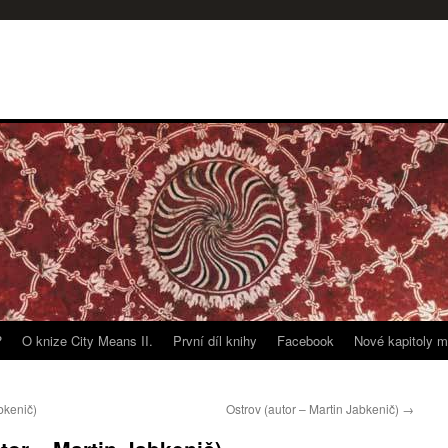
?
O knize City Means II.
První díl knihy
Facebook
Nové kapitoly m
bkenič)
Ostrov (autor – Martin Jabkenič)
→