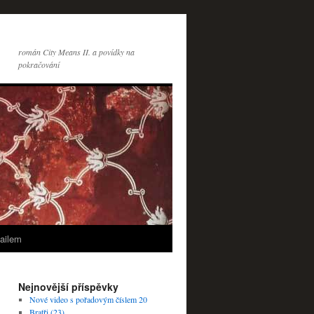
román City Means II. a povídky na
pokračování
ailem
Nejnovější příspěvky
Nové video s pořadovým číslem 20
Bratři (23)