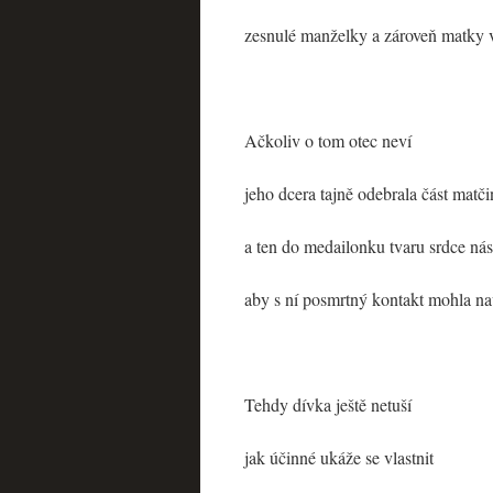
zesnulé manželky a zároveň matky 
Ačkoliv o tom otec neví
jeho dcera tajně odebrala část matč
a ten do medailonku tvaru srdce nás
aby s ní posmrtný kontakt mohla na
Tehdy dívka ještě netuší
jak účinné ukáže se vlastnit