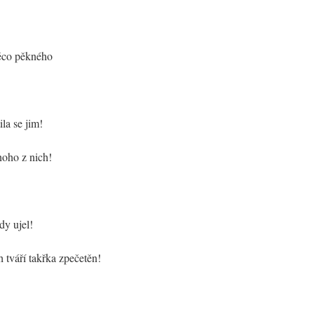
něco pěkného
la se jim!
noho z nich!
dy ujel!
 tváří takřka zpečetěn!