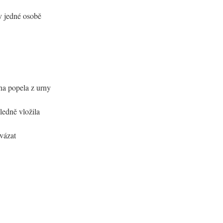
v jedné osobě
ina popela z urny
ledně vložila
vázat