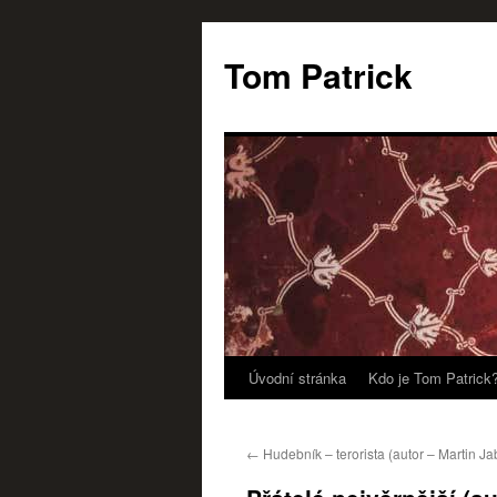
Tom Patrick
Úvodní stránka
Kdo je Tom Patrick
Přejít
k
←
Hudebník – terorista (autor – Martin Ja
obsahu