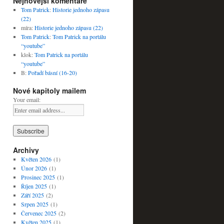
Nejnovější komentáře
Tom Patrick
:
Historie jednoho zápasu
(22)
míra
:
Historie jednoho zápasu (22)
Tom Patrick
:
Tom Patrick na portálu
“youtube”
klok
:
Tom Patrick na portálu
“youtube”
B
:
Pořadí básní (16-20)
Nové kapitoly mailem
Your email:
Archivy
Květen 2026
(1)
Únor 2026
(1)
Prosinec 2025
(1)
Říjen 2025
(1)
Září 2025
(2)
Srpen 2025
(1)
Červenec 2025
(2)
Květen 2025
(1)