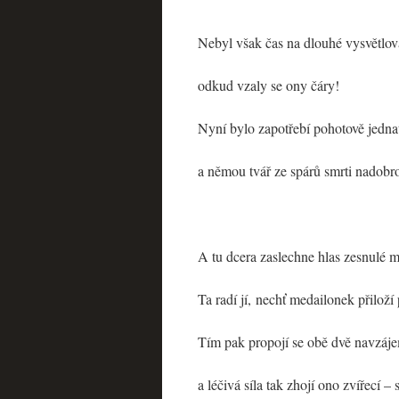
Nebyl však čas na dlouhé vysvětlov
odkud vzaly se ony čáry!
Nyní bylo zapotřebí pohotově jedna
a němou tvář ze spárů smrti nadobr
A tu dcera zaslechne hlas zesnulé m
Ta radí jí, nechť medailonek přiloží
Tím pak propojí se obě dvě navzáj
a léčivá síla tak zhojí ono zvířecí –