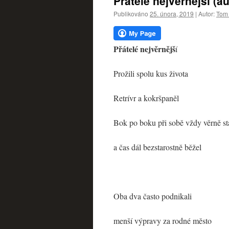
Přátelé nejvěrnější (a
webu
Publikováno
25. února, 2019
|
Autor:
Tom 
Přátelé nejvěrnějš
í
Prožili spolu kus života
Retrívr a kokršpaněl
Bok po boku při sobě vždy věrně st
a čas dál bezstarostně běžel
Oba dva často podnikali
menší výpravy za rodné město