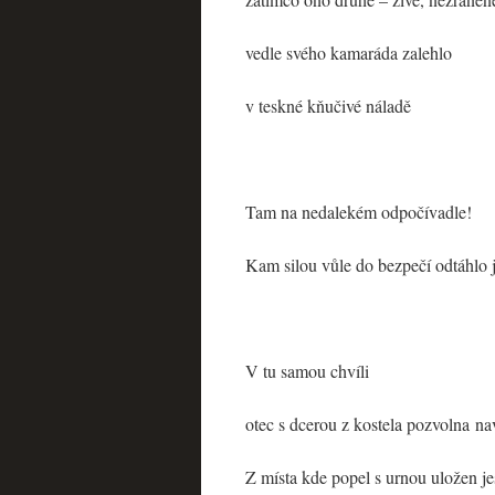
vedle svého kamaráda zalehlo
v teskné kňučivé náladě
Tam na nedalekém odpočívadle!
Kam silou vůle do bezpečí odtáhlo j
V tu samou chvíli
otec s dcerou z kostela pozvolna nav
Z místa kde popel s urnou uložen je