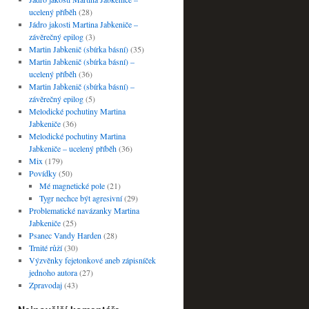
ucelený příběh
(28)
Jádro jakosti Martina Jabkeniče –
závěrečný epilog
(3)
Martin Jabkenič (sbírka básní)
(35)
Martin Jabkenič (sbírka básní) –
ucelený příběh
(36)
Martin Jabkenič (sbírka básní) –
závěrečný epilog
(5)
Melodické pochutiny Martina
Jabkeniče
(36)
Melodické pochutiny Martina
Jabkeniče – ucelený příběh
(36)
Mix
(179)
Povídky
(50)
Mé magnetické pole
(21)
Tygr nechce být agresivní
(29)
Problematické navázanky Martina
Jabkeniče
(25)
Psanec Vandy Harden
(28)
Trnité růží
(30)
Výzvěnky fejetonkové aneb zápisníček
jednoho autora
(27)
Zpravodaj
(43)