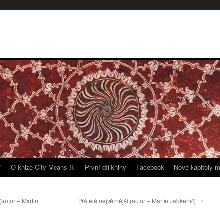
?
O knize City Means II.
První díl knihy
Facebook
Nové kapitoly m
(autor – Martin
Přátelé nejvěrnější (autor – Martin Jabkenič)
→