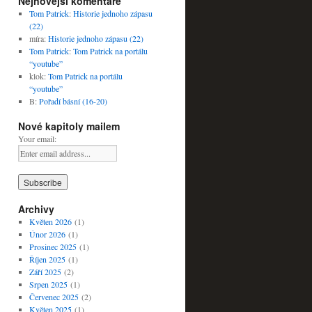
Nejnovější komentáře
Tom Patrick
:
Historie jednoho zápasu
(22)
míra
:
Historie jednoho zápasu (22)
Tom Patrick
:
Tom Patrick na portálu
“youtube”
klok
:
Tom Patrick na portálu
“youtube”
B
:
Pořadí básní (16-20)
Nové kapitoly mailem
Your email:
Archivy
Květen 2026
(1)
Únor 2026
(1)
Prosinec 2025
(1)
Říjen 2025
(1)
Září 2025
(2)
Srpen 2025
(1)
Červenec 2025
(2)
Květen 2025
(1)