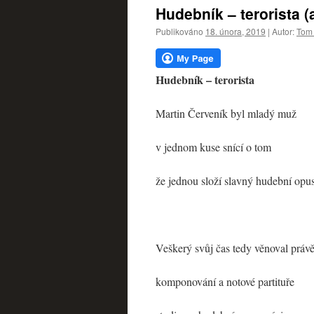
webu
Hudebník – terorista (
Publikováno
18. února, 2019
|
Autor:
Tom 
Hudebník – terorista
Martin Červeník byl mladý muž
v jednom kuse snící o tom
že jednou složí slavný hudební opu
Veškerý svůj čas tedy věnoval práv
komponování a notové partituře