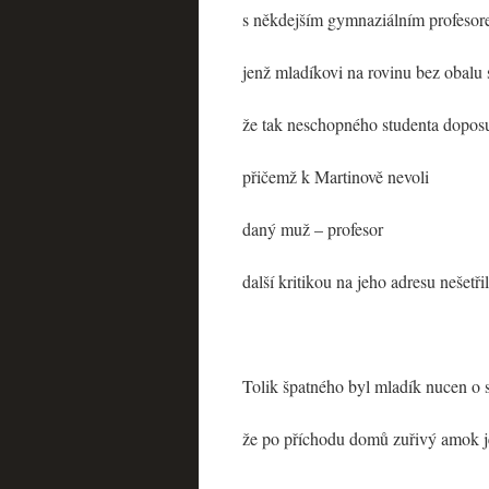
s někdejším gymnaziálním profeso
jenž mladíkovi na rovinu bez obalu s
že tak neschopného studenta dopos
přičemž k Martinově nevoli
daný muž – profesor
další kritikou na jeho adresu nešetřil
Tolik špatného byl mladík nucen o 
že po příchodu domů zuřivý amok je