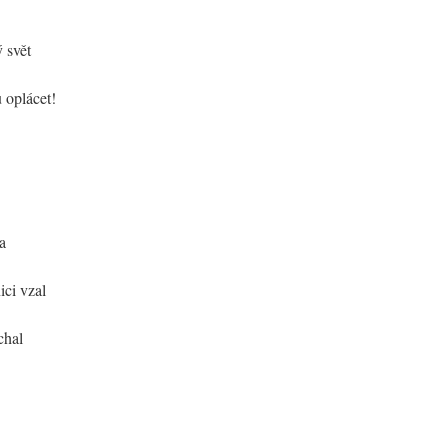
 svět
 oplácet!
a
ici vzal
chal