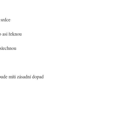
 srdce
o asi řeknou
oslechnou
bude míti zásadní dopad