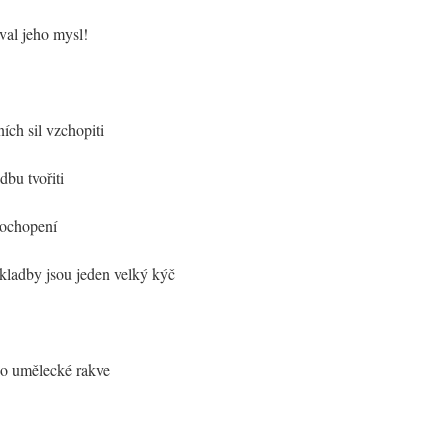
val jeho mysl!
ních sil vzchopiti
dbu tvořiti
pochopení
skladby jsou jeden velký kýč
o umělecké rakve