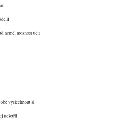
rem
dělil
ud neměl možnost učit
sobě vyslechnout si
j nešetřil