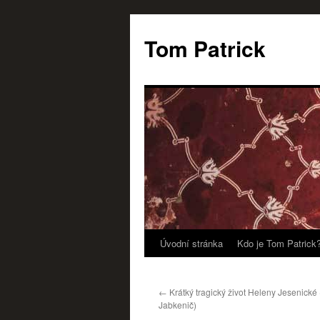
Tom Patrick
Úvodní stránka
Kdo je Tom Patrick
Přejít
k
←
Krátký tragický život Heleny Jesenické 
obsahu
Jabkenič)