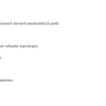
současných slavných muzikantských géniů
torů výhradně nepochopen
le
ymnázium