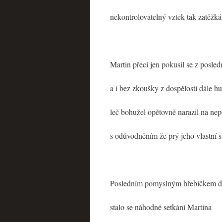
nekontrolovatelný vztek tak zatěžká
Martin přeci jen pokusil se z posled
a i bez zkoušky z dospělosti dále hu
leč bohužel opětovně narazil na ne
s odůvodněním že prý jeho vlastní 
Posledním pomyslným hřebíčkem d
stalo se náhodné setkání Martina