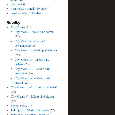
(bez názvu)
nejnovější, v pořadí “19 video”
nové, v pořadí “18 video”
Rubriky
City Means
(215)
City Means – město plné neřestí
(33)
City Means – město plné
všestranností
(52)
City Means I – Město plné návratů
(69)
City Means II. – Město plné
dialogů
(23)
City Means III. – Město plné
protikladů
(16)
City Means IV. – Město plné
názorů
(22)
City Means – město plné rozmanitostí
(14)
City Means V – Město plné zázraků
(17)
Flying antasy
(15)
Jádro jakosti Martina Jabkeniče
(27)
Jádro jakosti Martina Jabkeniče –