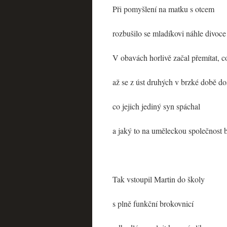
Při pomyšlení na matku s otcem
rozbušilo se mladíkovi náhle divoce
V obavách horlivě začal přemítat, c
až se z úst druhých v brzké době d
co jejich jediný syn spáchal
a jaký to na uměleckou společnost 
Tak vstoupil Martin do školy
s plně funkční brokovnicí