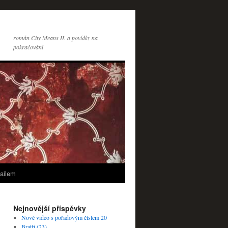
román City Means II. a povídky na
pokračování
ailem
Nejnovější příspěvky
Nové video s pořadovým číslem 20
Bratři (23)