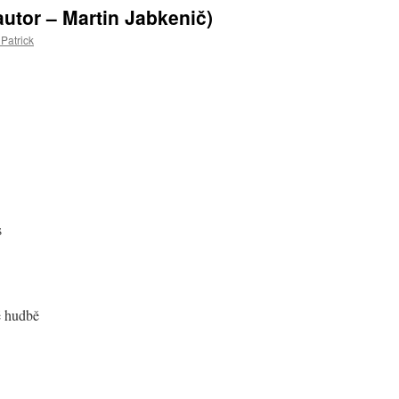
autor – Martin Jabkenič)
Patrick
s
ě hudbě