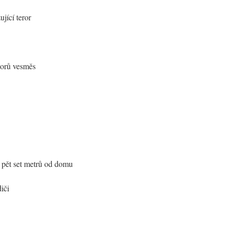
jící teror
torů vesměs
pět set metrů od domu
iči