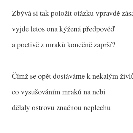
Zbývá si tak položit otázku vpravdě zás
vyjde letos ona kýžená předpověď
a poctivě z mraků konečně zaprší?
Čímž se opět dostáváme k nekalým živ
co vysušováním mraků na nebi
dělaly ostrovu značnou neplechu