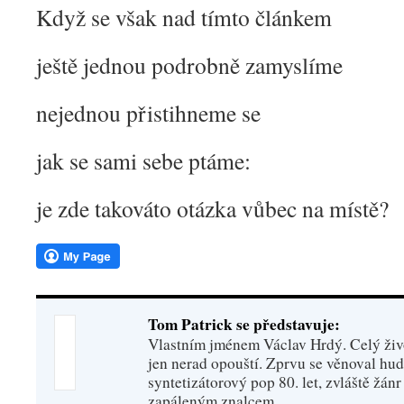
Když se však nad tímto článkem
ještě jednou podrobně zamyslíme
nejednou přistihneme se
jak se sami sebe ptáme:
je zde takováto otázka vůbec na místě?
Tom Patrick se představuje:
Vlastním jménem Václav Hrdý. Celý živo
jen nerad opouští. Zprvu se věnoval hu
syntetizátorový pop 80. let, zvláště žánr
zapáleným znalcem.