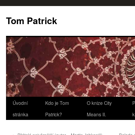
Tom Patrick
Přejít
Úvodní
Kdo je Tom
O knize City
P
k
stránka
Patrick?
Means II.
k
obsahu
←
Přátelé nejvěrnější (autor – Martin Jabkenič)
Balada o