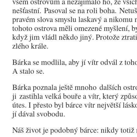
všem ostrovům a nezajímalo ho, že všic
nešťastní. Pasoval se na roli boha. Netu
pravém slova smyslu laskavý a nikomu ne
tohoto ostrova měli omezené myšlení, by
když jim vládl někdo jiný. Protože ztrat
zlého krále.
Bárka se modlila, aby jí vítr odvál z to
A stalo se.
Bárka poznala ještě mnoho dalších ost
ji zastihla velká bouře a vítr, který způso
útes. I přesto byl bárce vítr největší lásk
jí dával svobodu.
Náš život je podobný bárce: nikdy totiž