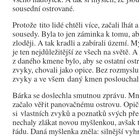
sousední ostrované.
Protože tito lidé chtěli více, začali lhát
sousedy. Byla to jen záminka k tomu, a
zloději. A tak kradli a zabírali území. My
je ten nejdůležitější ze všech na světě. 
z daného kmene bylo, aby se ostatní ostr
zvyky, chovali jako opice. Bez rozmyslu
zvyky a ve všem daný kmen poslouchal
Bárka se doslechla smutnou zprávu. M
začalo věřit panovačnému ostrovu. Opiči
si vlastních zvyků a poznatků svých p
nechaly zlákat novou myšlenkou, avšak t
řádu. Daná myšlenka zněla: silnější vyh