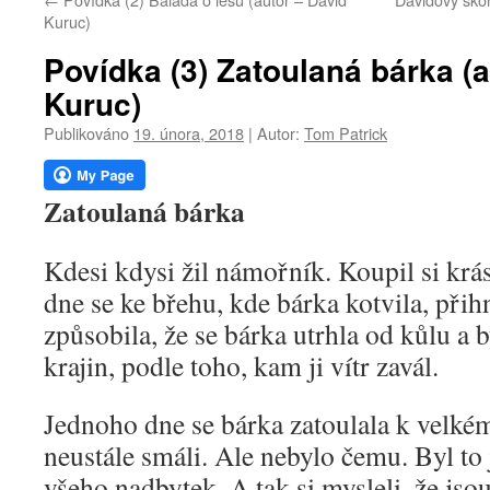
webu
Kuruc)
Povídka (3) Zatoulaná bárka (a
Kuruc)
Publikováno
19. února, 2018
|
Autor:
Tom Patrick
Zatoulaná bárka
Kdesi kdysi žil námořník. Koupil si kr
dne se ke břehu, kde bárka kotvila, přih
způsobila, že se bárka utrhla od kůlu a 
krajin, podle toho, kam ji vítr zavál.
Jednoho dne se bárka zatoulala k velké
neustále smáli. Ale nebylo čemu. Byl to 
všeho nadbytek. A tak si mysleli, že jso