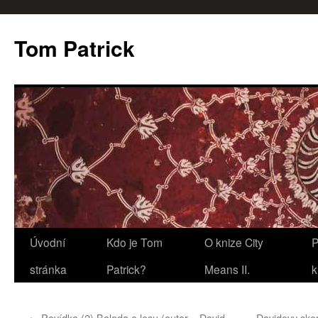
Tom Patrick
Přejít
Úvodní
Kdo je Tom
O knize City
P
k
stránka
Patrick?
Means II.
k
obsahu
←
Povídka (2) Balada o lesu (autor – David
Davidovy sko