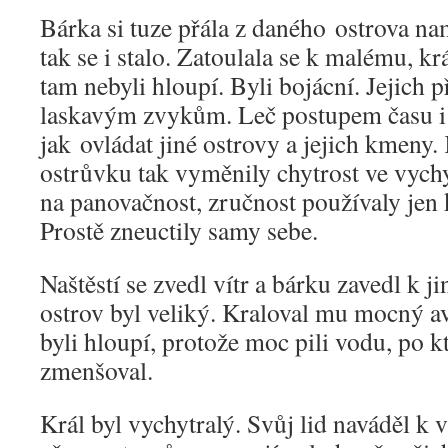
Bárka si tuze přála z daného ostrova na
tak se i stalo. Zatoulala se k malému, 
tam nebyli hloupí. Byli bojácní. Jejich p
laskavým zvykům. Leč postupem času i ti
jak ovládat jiné ostrovy a jejich kmen
ostrůvku tak vyměnily chytrost ve vychy
na panovačnost, zručnost používaly jen 
Prostě zneuctily samy sebe.
Naštěstí se zvedl vítr a bárku zavedl k 
ostrov byl veliký. Kraloval mu mocný av
byli hloupí, protože moc pili vodu, po 
zmenšoval.
Král byl vychytralý. Svůj lid naváděl k 