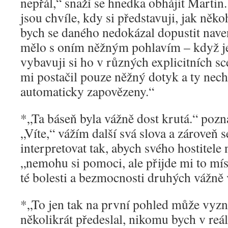
nepřál,“ snaží se hnedka obhájit Martin
jsou chvíle, kdy si představuji, jak něk
bych se daného nedokázal dopustit naven
mělo s oním něžným pohlavím – když je
vybavuji si ho v různých explicitních sc
mi postačil pouze něžný dotyk a ty nec
automaticky zapovězeny.“
*„Ta báseň byla vážně dost krutá.“ po
„Víte,“ vážím další svá slova a zároveň 
interpretovat tak, abych svého hostitele 
„nemohu si pomoci, ale přijde mi to mís
té bolesti a bezmocnosti druhých vážně 
*„To jen tak na první pohled může vyzní
několikrát předeslal, nikomu bych v reál