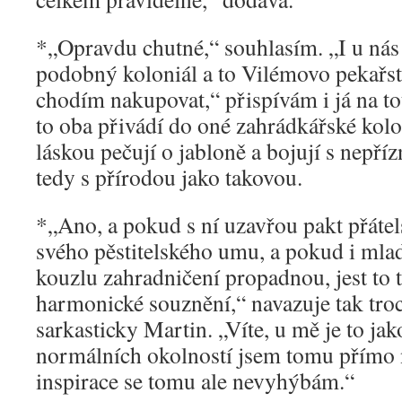
*„Opravdu chutné,“ souhlasím. „I u n
podobný koloniál a to Vilémovo pekařst
chodím nakupovat,“ přispívám i já na to
to oba přivádí do oné zahrádkářské kolo
láskou pečují o jabloně a bojují s nepří
tedy s přírodou jako takovou.
*„Ano, a pokud s ní uzavřou pakt přátels
svého pěstitelského umu, a pokud i mla
kouzlu zahradničení propadnou, jest to 
harmonické souznění,“ navazuje tak tro
sarkasticky Martin. „Víte, u mě je to ja
normálních okolností jsem tomu přímo n
inspirace se tomu ale nevyhýbám.“