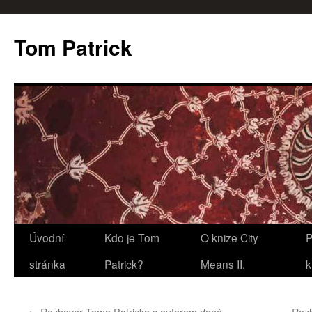
Tom Patrick
Přejít
Úvodní
Kdo je Tom
O knize City
P
k
stránka
Patrick?
Means II.
k
obsahu
←
Rozhovor Toma Patricka s autorem dané
Rozh