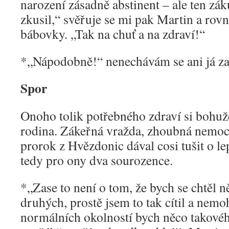
narození zásadně abstinent – ale ten zá
zkusil,“ svěřuje se mi pak Martin a rovn
bábovky. „Tak na chuť a na zdraví!“
*„Nápodobně!“ nenechávám se ani já za
Spor
Onoho tolik potřebného zdraví si bohuže
rodina. Zákeřná vražda, zhoubná nemoc 
prorok z Hvězdonic dával cosi tušit o le
tedy pro ony dva sourozence.
*„Zase to není o tom, že bych se chtěl ně
druhých, prostě jsem to tak cítil a nemoh
normálních okolností bych něco takov