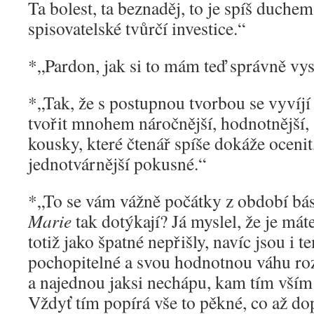
Ta bolest, ta beznaděj, to je spíš duche
spisovatelské tvůrčí investice.“
*„Pardon, jak si to mám teď správně vys
*„Tak, že s postupnou tvorbou se vyvíjí
tvořit mnohem náročnější, hodnotnější, 
kousky, které čtenář spíše dokáže ocenit
jednotvárnější pokusné.“
*„To se vám vážně počátky z období bá
Marie
tak dotýkají? Já myslel, že je má
totiž jako špatné nepřišly, navíc jsou i 
pochopitelné a svou hodnotnou váhu ro
a najednou jaksi nechápu, kam tím vším 
Vždyť tím popírá vše to pěkné, co až do