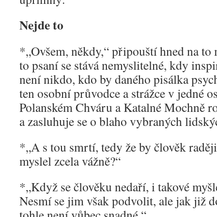
Nejde to
*„Ovšem, někdy,“ připouští hned na to m
to psaní se stává nemyslitelné, kdy insp
není nikdo, kdo by daného pisálka psyc
ten osobní průvodce a strážce v jedné o
Polanském Chváru a Katalné Mochně ro
a zasluhuje se o blaho vybraných lidský
*„A s tou smrtí, tedy že by člověk raději 
myslel zcela vážně?“
*„Když se člověku nedaří, i takové myšl
Nesmí se jim však podvolit, ale jak již 
tohle není vůbec snadné.“