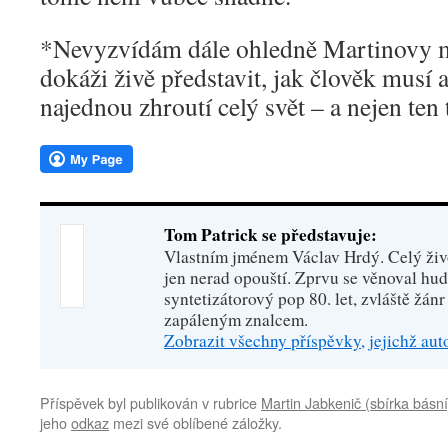
*Nevyzvídám dále ohledně Martinovy mi
dokáži živě představit, jak člověk musí 
najednou zhroutí celý svět – a nejen ten 
Tom Patrick se představuje:
Vlastním jménem Václav Hrdý. Celý živo
jen nerad opouští. Zprvu se věnoval hu
syntetizátorový pop 80. let, zvláště žánr
zapáleným znalcem.
Zobrazit všechny příspěvky, jejichž au
Příspěvek byl publikován v rubrice
Martin Jabkenič (sbírka básní
jeho
odkaz
mezi své oblíbené záložky.