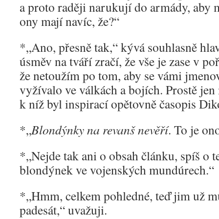
a proto raději narukují do armády, aby 
ony mají navíc, že?“
*„Ano, přesně tak,“ kývá souhlasně hla
úsměv na tváří zračí, že vše je zase v 
že netoužím po tom, aby se vámi jmeno
vyžívalo ve válkách a bojích. Prostě jen 
k níž byl inspirací opětovně časopis Dik
*„
Blondýnky na revanš nevěří
. To je on
*„Nejde tak ani o obsah článku, spíš o t
blondýnek ve vojenských mundúrech.“
*„Hmm, celkem pohledné, teď jim už mů
padesát,“ uvažuji.