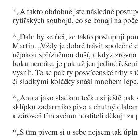
*„A takto obdobně jste následně postup
rytířských soubojů, co se konají na poče
*„Dalo by se říci, že takto postupuji po
Martin. „Vždy je dobré trávit společné 
nějakou spřízněnou duší, a když zrovn
boku nemáte, je pak už jen jediné řešení:
vysnít. To se pak ty posvícenské trhy s 
či sladkými koláčky snáší mnohem lépe
*„Ano a jako sladkou tečku si ještě pak 
sklípku zadarmiko pivo a chutný dlaba
a zároveň tím svému hostiteli děkuji za 
*„S tím pivem si u sebe nejsem tak úpln