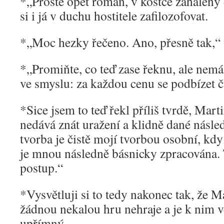
*„Prostě opět román, v kostce zahalený
si i já v duchu hostitele zafilozofovat.
*„Moc hezky řečeno. Ano, přesně tak,“ 
*„Promiňte, co teď zase řeknu, ale ne
ve smyslu: za každou cenu se podbízet č
*Sice jsem to teď řekl příliš tvrdě, Mar
nedává znát uražení a klidně dané násle
tvorba je čistě mojí tvorbou osobní, kdy 
je mnou následně básnicky zpracována. 
postup.“
*Vysvětluji si to tedy nakonec tak, že M
žádnou nekalou hru nehraje a je k nim v
upřímný.