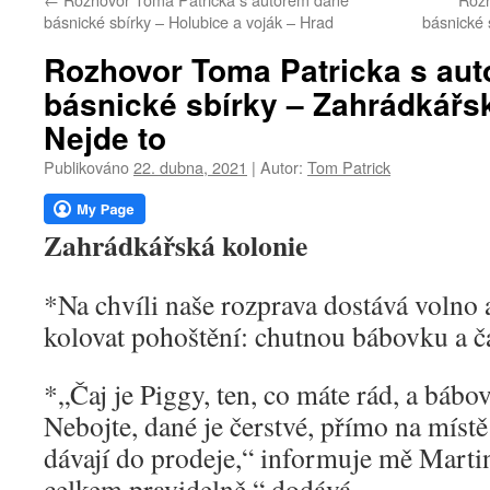
webu
básnické sbírky – Holubice a voják – Hrad
básnické 
Rozhovor Toma Patricka s au
básnické sbírky – Zahrádkářsk
Nejde to
Publikováno
22. dubna, 2021
|
Autor:
Tom Patrick
Zahrádkářská kolonie
*Na chvíli naše rozprava dostává volno 
kolovat pohoštění: chutnou bábovku a ča
*„Čaj je Piggy, ten, co máte rád, a bábo
Nebojte, dané je čerstvé, přímo na místě
dávají do prodeje,“ informuje mě Mart
celkem pravidelně,“ dodává.