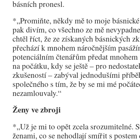
básních pronesl.
*„Promiňte, někdy mě to moje básnické s
pak divím, co všechno ze mě nevypadne
chtěl říct, že ze získaných básnických z
přechází k mnohem náročnějším pasážím
potenciálním čtenářům předat mnohem v
na počátku, kdy se ještě – pro nedostat
zkušeností – zabýval jednodušími příbě
společného s tím, že by se mi mé počáte
nezamlouvaly.“
Ženy ve zbroji
*„Už je mi to opět zcela srozumitelné. Ste
ženami, co se nehodlají smířit s post